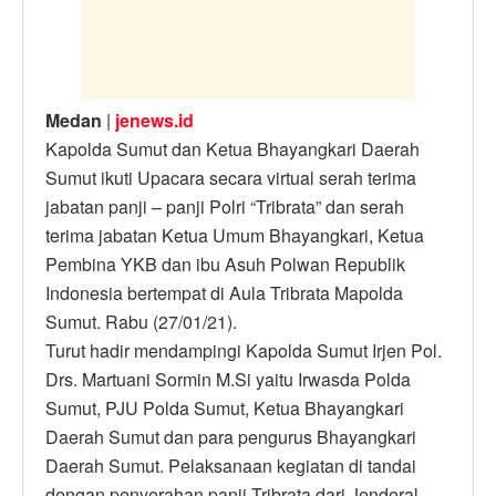
k
Medan
|
jenews.id
Kapolda Sumut dan Ketua Bhayangkari Daerah
Sumut ikuti Upacara secara virtual serah terima
jabatan panji – panji Polri “Tribrata” dan serah
terima jabatan Ketua Umum Bhayangkari, Ketua
Pembina YKB dan ibu Asuh Polwan Republik
Indonesia bertempat di Aula Tribrata Mapolda
Sumut. Rabu (27/01/21).
Turut hadir mendampingi Kapolda Sumut Irjen Pol.
Drs. Martuani Sormin M.Si yaitu Irwasda Polda
Sumut, PJU Polda Sumut, Ketua Bhayangkari
Daerah Sumut dan para pengurus Bhayangkari
Daerah Sumut. Pelaksanaan kegiatan di tandai
dengan penyerahan panji Tribrata dari Jenderal