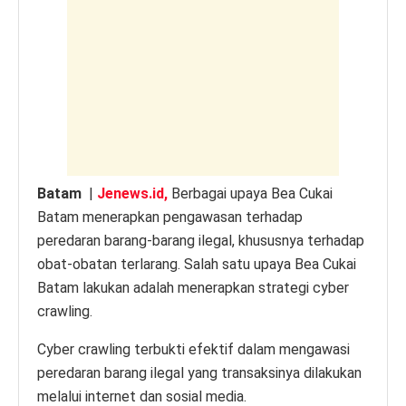
s
e
er
e
y
A
b
n
Li
p
o
g
n
p
o
er
k
k
Batam
|
Jenews.id,
Berbagai upaya Bea Cukai
Batam menerapkan pengawasan terhadap
peredaran barang-barang ilegal, khususnya terhadap
obat-obatan terlarang. Salah satu upaya Bea Cukai
Batam lakukan adalah menerapkan strategi cyber
crawling.
Cyber crawling terbukti efektif dalam mengawasi
peredaran barang ilegal yang transaksinya dilakukan
melalui internet dan sosial media.