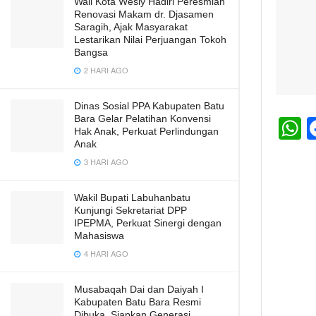
Wali Kota Wesly Hadiri Peresmian
Renovasi Makam dr. Djasamen
Saragih, Ajak Masyarakat
Lestarikan Nilai Perjuangan Tokoh
Bangsa
2 HARI AGO
Dinas Sosial PPA Kabupaten Batu
Bara Gelar Pelatihan Konvensi
Hak Anak, Perkuat Perlindungan
h
Anak
3 HARI AGO
a
s
Wakil Bupati Labuhanbatu
A
Kunjungi Sekretariat DPP
IPEPMA, Perkuat Sinergi dengan
p
Mahasiswa
p
4 HARI AGO
Musabaqah Dai dan Daiyah I
Kabupaten Batu Bara Resmi
Dibuka, Siapkan Generasi