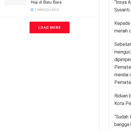
“Insya A
Haji di Batu Bara
Susanti.
1 MINGGU AGO
Kepada 
LOAD MORE
meraih c
Sebelu
menguca
dipimpi
Pematang
menilai
Pematan
Riduan 
Kota Pe
“Sudah t
bangga k