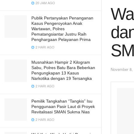
20 JAM AGO
Wal
Publik Pertanyakan Penanganan
Kasus Pengeroyokan Anak
dan
Wartawan, Polres
Pematangsiantar Justru Raih
Penghargaan Pelayanan Prima
SM
2 HARI AGO
Musnahkan Hampir 2 Kilogram
Sabu, Polres Batu Bara Beberkan
November 8,
Pengungkapan 13 Kasus
Narkotika dengan 19 Tersangka
2 HARI AGO
Pemilik Tangkahan “Tangkis” Isu
Penggunaan Pasir Laut di Proyek
Revitalisasi SMAN Sukma Nias
2 HARI AGO