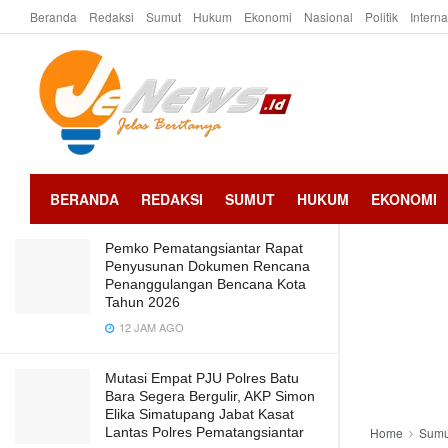
Beranda
Redaksi
Sumut
Hukum
Ekonomi
Nasional
Politik
Intern
LATEST
TRENDING
WaliKota Pematangsiantar
menyerahkan dana hibah ke Musholla
Fi Shabilillah SMP Negeri
2 TAHUN AGO
BERANDA
REDAKSI
SUMUT
HUKUM
EKONOMI
Pemko Pematangsiantar Rapat
Penyusunan Dokumen Rencana
Penanggulangan Bencana Kota
Tahun 2026
12 JAM AGO
Mutasi Empat PJU Polres Batu
Bara Segera Bergulir, AKP Simon
Elika Simatupang Jabat Kasat
Lantas Polres Pematangsiantar
Home
Sumu