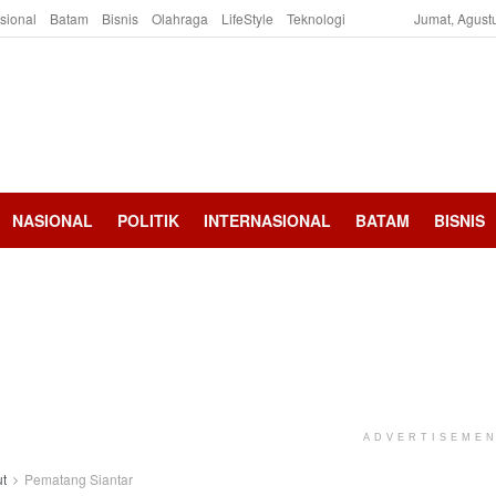
asional
Batam
Bisnis
Olahraga
LifeStyle
Teknologi
Jumat, Agust
NASIONAL
POLITIK
INTERNASIONAL
BATAM
BISNIS
ADVERTISEME
t
Pematang Siantar