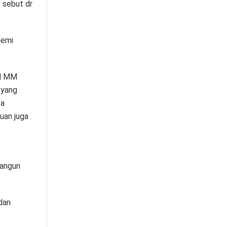
” sebut dr
demi
Pd MM
 yang
ta
duan juga
bangun
 dan