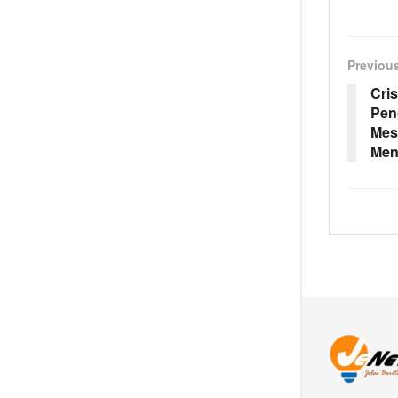
Previou
Cri
Pen
Mes
Men