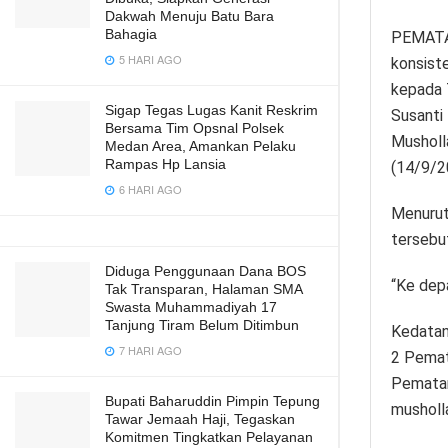
Dakwah Menuju Batu Bara
Bahagia
PEMATA
5 HARI AGO
konsist
kepada 
Sigap Tegas Lugas Kanit Reskrim
Susanti
Bersama Tim Opsnal Polsek
Musholla
Medan Area, Amankan Pelaku
Rampas Hp Lansia
(14/9/2
6 HARI AGO
Menurut
tersebu
Diduga Penggunaan Dana BOS
“Ke depa
Tak Transparan, Halaman SMA
Swasta Muhammadiyah 17
Tanjung Tiram Belum Ditimbun
Kedatan
7 HARI AGO
2 Pemat
Pematan
Bupati Baharuddin Pimpin Tepung
musholl
Tawar Jemaah Haji, Tegaskan
Komitmen Tingkatkan Pelayanan