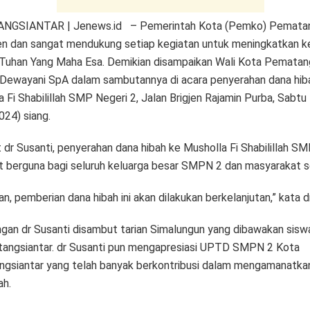
NGSIANTAR | Jenews.id – Pemerintah Kota (Pemko) Pematan
en dan sangat mendukung setiap kegiatan untuk meningkatkan 
Tuhan Yang Maha Esa. Demikian disampaikan Wali Kota Pematang
 Dewayani SpA dalam sambutannya di acara penyerahan dana hib
 Fi Shabilillah SMP Negeri 2, Jalan Brigjen Rajamin Purba, Sabtu
024) siang.
 dr Susanti, penyerahan dana hibah ke Musholla Fi Shabilillah S
t berguna bagi seluruh keluarga besar SMPN 2 dan masyarakat se
n, pemberian dana hibah ini akan dilakukan berkelanjutan,” kata d
gan dr Susanti disambut tarian Simalungun yang dibawakan sis
angsiantar. dr Susanti pun mengapresiasi UPTD SMPN 2 Kota
gsiantar yang telah banyak berkontribusi dalam mengamanatkan
ah.