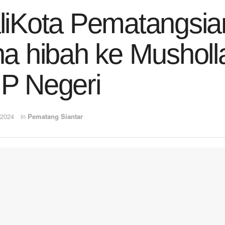
iKota Pematangsia
a hibah ke Musholla 
P Negeri
 2024
in
Pematang Siantar