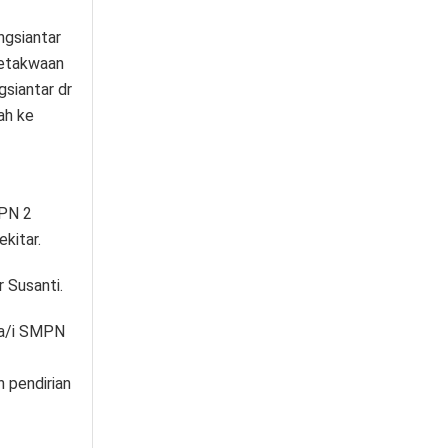
gsiantar
ketakwaan
siantar dr
ah ke
MPN 2
kitar.
r Susanti.
wa/i SMPN
 pendirian