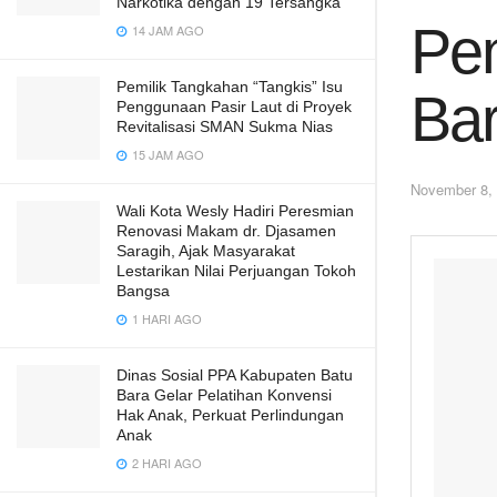
Narkotika dengan 19 Tersangka
Pen
14 JAM AGO
Pemilik Tangkahan “Tangkis” Isu
Bar
Penggunaan Pasir Laut di Proyek
Revitalisasi SMAN Sukma Nias
15 JAM AGO
November 8,
Wali Kota Wesly Hadiri Peresmian
Renovasi Makam dr. Djasamen
Saragih, Ajak Masyarakat
Lestarikan Nilai Perjuangan Tokoh
Bangsa
1 HARI AGO
Dinas Sosial PPA Kabupaten Batu
Bara Gelar Pelatihan Konvensi
Hak Anak, Perkuat Perlindungan
Anak
2 HARI AGO