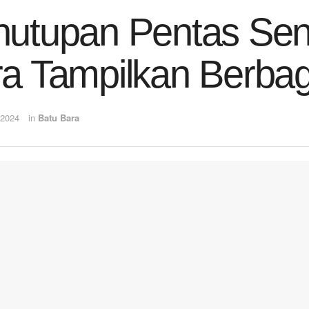
utupan Pentas Sen
a Tampilkan Berba
 2024
in
Batu Bara