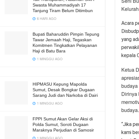
Seni Bu
Swasta Muhammadiyah 17
Kelurah
Tanjung Tiram Belum Ditimbun
6 HARI AGO
Acara pe
Disbudp
Bupati Baharuddin Pimpin Tepung
yang ada
Tawar Jemaah Haji, Tegaskan
Komitmen Tingkatkan Pelayanan
perwaki
Haji di Batu Bara
kepala 
1 MINGGU AGO
Ketua D
apresia
HIPMASU Kepung Mapolda
budaya 
Sumut, Desak Bongkar Dugaan
Dirinya
Sarang Judi dan Narkoba di Dairi
memotiv
1 MINGGU AGO
budaya.
FPPI Sumut Akan Gelar Aksi di
“Jika p
Polda Sumut, Soroti Dugaan
Maraknya Perjudian di Samosir
kami be
1 MINGGU AGO