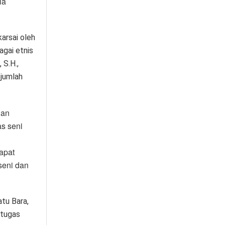
la
arsai oleh
gai etnis
 S.H.,
ejumlah
dan
s seni
dapat
seni dan
tu Bara,
 tugas