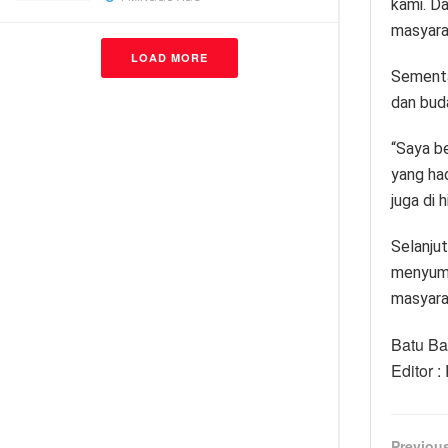
kami. D
masyarak
LOAD MORE
Sementar
dan buda
“Saya b
yang ha
juga di h
Selanju
menyumb
masyarak
Batu Ba
Editor 
Previou