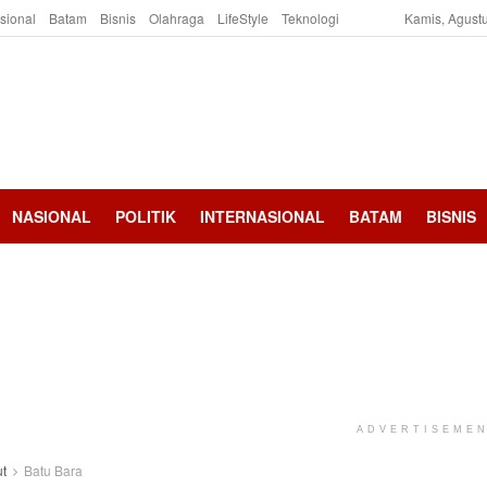
asional
Batam
Bisnis
Olahraga
LifeStyle
Teknologi
Kamis, Agustu
NASIONAL
POLITIK
INTERNASIONAL
BATAM
BISNIS
ADVERTISEME
t
Batu Bara