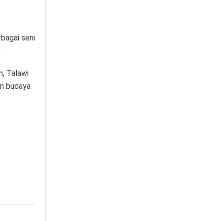
rbagai seni
.
, Talawi
an budaya