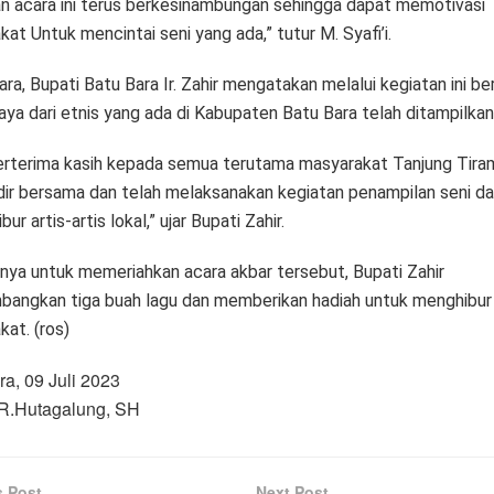
an acara ini terus berkesinambungan sehingga dapat memotivasi
at Untuk mencintai seni yang ada,” tutur M. Syafi’i.
a, Bupati Batu Bara Ir. Zahir mengatakan melalui kegiatan ini be
ya dari etnis yang ada di Kabupaten Batu Bara telah ditampilkan
erterima kasih kepada semua terutama masyarakat Tanjung Tiram
dir bersama dan telah melaksanakan kegiatan penampilan seni d
ibur artis-artis lokal,” ujar Bupati Zahir.
tnya untuk memeriahkan acara akbar tersebut, Bupati Zahir
angkan tiga buah lagu dan memberikan hadiah untuk menghibur
at. (ros)
ra, 09 Juli 2023
: R.Hutagalung, SH
s Post
Next Post