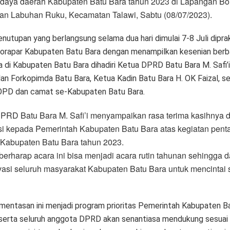
daya daerah Kabupaten Batu Bara tahun 2023 di Lapangan Bo
an Labuhan Ruku, Kecamatan Talawi, Sabtu (08/07/2023).
nutupan yang berlangsung selama dua hari dimulai 7-8 Juli diprak
orapar Kabupaten Batu Bara dengan menampilkan kesenian berba
 di Kabupaten Batu Bara dihadiri Ketua DPRD Batu Bara M. Safi’i,
lan Forkopimda Batu Bara, Ketua Kadin Batu Bara H. OK Faizal, s
OPD dan camat se-Kabupaten Batu Bara.
PRD Batu Bara M. Safi’i menyampaikan rasa terima kasihnya 
si kepada Pemerintah Kabupaten Batu Bara atas kegiatan penta
Kabupaten Batu Bara tahun 2023.
 berharap acara ini bisa menjadi acara rutin tahunan sehingga 
asi seluruh masyarakat Kabupaten Batu Bara untuk mencintai 
ementasan ini menjadi program prioritas Pemerintah Kabupaten Ba
serta seluruh anggota DPRD akan senantiasa mendukung sesuai