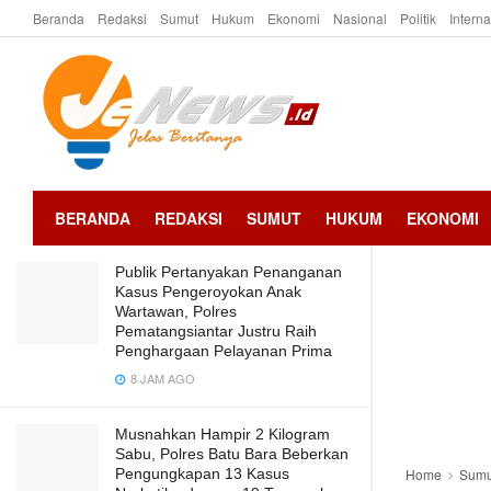
Beranda
Redaksi
Sumut
Hukum
Ekonomi
Nasional
Politik
Intern
LATEST
TRENDING
Penutupan Pentas Seni Budaya Batu
Bara Tampilkan Berbagai Etnis
2 TAHUN AGO
BERANDA
REDAKSI
SUMUT
HUKUM
EKONOMI
Publik Pertanyakan Penanganan
Kasus Pengeroyokan Anak
Wartawan, Polres
Pematangsiantar Justru Raih
Penghargaan Pelayanan Prima
8 JAM AGO
Musnahkan Hampir 2 Kilogram
Sabu, Polres Batu Bara Beberkan
Pengungkapan 13 Kasus
Home
Sumu