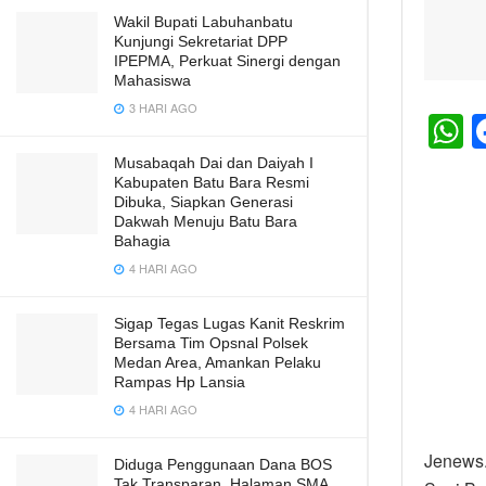
Wakil Bupati Labuhanbatu
Kunjungi Sekretariat DPP
IPEPMA, Perkuat Sinergi dengan
Mahasiswa
3 HARI AGO
h
Musabaqah Dai dan Daiyah I
Kabupaten Batu Bara Resmi
a
Dibuka, Siapkan Generasi
s
Dakwah Menuju Batu Bara
Bahagia
A
4 HARI AGO
p
p
Sigap Tegas Lugas Kanit Reskrim
Bersama Tim Opsnal Polsek
Medan Area, Amankan Pelaku
Rampas Hp Lansia
4 HARI AGO
Jenews.
Diduga Penggunaan Dana BOS
Tak Transparan, Halaman SMA