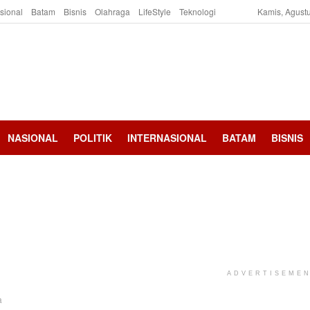
asional
Batam
Bisnis
Olahraga
LifeStyle
Teknologi
Kamis, Agustu
NASIONAL
POLITIK
INTERNASIONAL
BATAM
BISNIS
ADVERTISEME
a