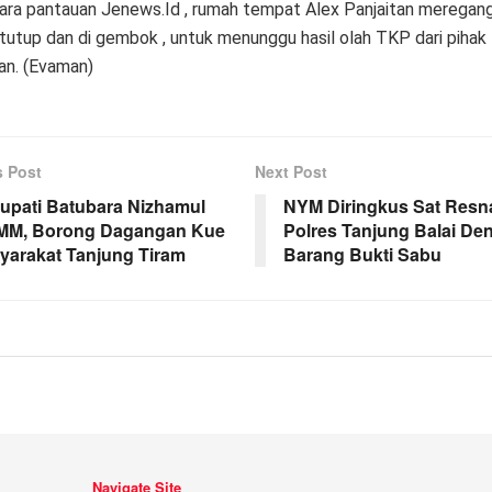
ra pantauan Jenews.Id , rumah tempat Alex Panjaitan meregan
 tutup dan di gembok , untuk menunggu hasil olah TKP dari pihak
an. (Evaman)
s Post
Next Post
Bupati Batubara Nizhamul
NYM Diringkus Sat Resn
MM, Borong Dagangan Kue
Polres Tanjung Balai De
yarakat Tanjung Tiram
Barang Bukti Sabu
Navigate Site