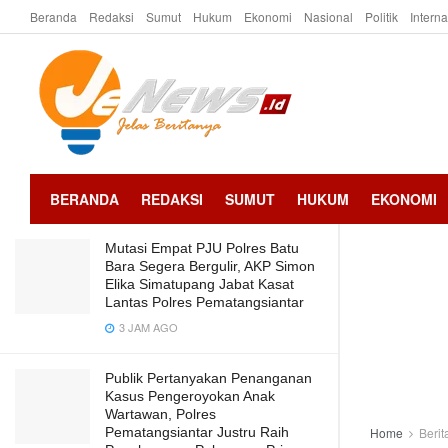
Beranda
Redaksi
Sumut
Hukum
Ekonomi
Nasional
Politik
Intern
LATEST
TRENDING
Anggota DPRD Kota Pematangsiantar,
Alex Panjaitan Tewas Diduga Bunuh
Diri
2 TAHUN AGO
BERANDA
REDAKSI
SUMUT
HUKUM
EKONOMI
Mutasi Empat PJU Polres Batu
Bara Segera Bergulir, AKP Simon
Elika Simatupang Jabat Kasat
Lantas Polres Pematangsiantar
3 JAM AGO
Publik Pertanyakan Penanganan
Kasus Pengeroyokan Anak
Wartawan, Polres
Pematangsiantar Justru Raih
Home
Berit