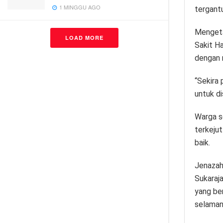
1 MINGGU AGO
tergant
Mengeta
LOAD MORE
Sakit H
dengan 
“Sekira
untuk d
Warga s
terkeju
baik.
Jenazah
Sukaraja
yang be
selaman