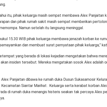
ung.
hui itu, pihak keluarga masih sempat membawa Alex Panjaitan 
arapan dan pihak rumah sakit masih sempat memberikan pertolo
memompa. Namun setelah itu langsung meninggal.
 pukul 15.30 WIB pihak keluarga membawa jenazah korban ke rum
isemayamkan dan membuat surat pernyataan pihak keluarga,” kat
etempat yang berada di lokasi kejadian mengatakan bahwa mer
t akan insiden tersebut. Mereka mengatakan sosok Alex adalah o
 Alex Panjaitan dibawa ke rumah duka Dusun Sukasamosir Kelur
 Kecamatan Siantar Marihat . Keluarga serta kerabat korban Ale
rada di rumah duka menangis histeris seakan tak percaya Alex pe
ya.