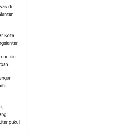
was di
iantar
ar Kota
gsiantar.
ung diri
rban.
dengan
ami
uk
dang
itar pukul