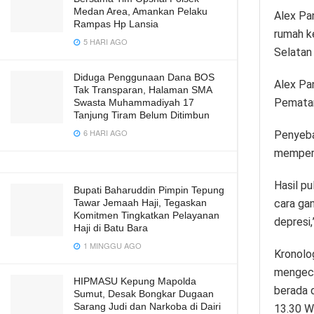
Medan Area, Amankan Pelaku
Alex Pa
Rampas Hp Lansia
rumah k
5 HARI AGO
Selatan 
Diduga Penggunaan Dana BOS
Alex Pan
Tak Transparan, Halaman SMA
Pematan
Swasta Muhammadiyah 17
Tanjung Tiram Belum Ditimbun
6 HARI AGO
Penyeba
memperg
Hasil pu
Bupati Baharuddin Pimpin Tepung
cara ga
Tawar Jemaah Haji, Tegaskan
Komitmen Tingkatkan Pelayanan
depresi,
Haji di Batu Bara
1 MINGGU AGO
Kronolog
mengece
HIPMASU Kepung Mapolda
berada 
Sumut, Desak Bongkar Dugaan
Sarang Judi dan Narkoba di Dairi
13.30 W