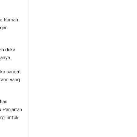
ke Rumah
ngan
ah duka
anya.
eka sangat
rang yang
ahan
x Panjaitan
rgi untuk