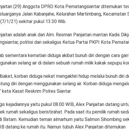
njaitan (29) Anggota DPRD Kota Pematangsiantar ditemukan te
eluarganya Jalan Kabanjahe, Kelurahan Martimbang, Kecamatan S
(7/1/21) sekitar pukul 13.30 Wib.
jaitan adalah anak dari Alm. Resman Panjaitan mantan Kadis Dikj
gsiantar, politisi dan sekaligus Ketua Partai PKPI Kota Pematan
b sementara kematian diduga akibat bunuh diri dengan cara gant
unakan selang air di dalam sebuah rumah milik kakak sepupu ko
lbaket, korban diduga nekat mengakhiri hidup melalui bunuh diri 
ntung diri dengan menggunakan selang air. Korban diduga mengal
” kata Kasat Reskrim Polres Siantar
is kejadiannya yaitu pukul 08.00 WIB, Alex Panjaitan datang unt
k rumah sekaligus beristirahat. Pada saat itu pemilik rumah se
di Batam. Kemudian teman almarhum yaitu Salmon Sihombing sek
IB datang ke rumah itu. Namun tubuh Alex Panjaitan ditemukan