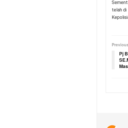
Sementa
telah di
Kepolisi
Previou
Pj 
SE.
Mas