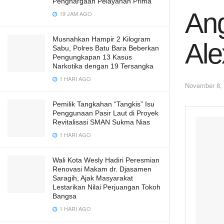
Penghargaan Pelayanan Prima
An
19 JAM AGO
Musnahkan Hampir 2 Kilogram
Ale
Sabu, Polres Batu Bara Beberkan
Pengungkapan 13 Kasus
Narkotika dengan 19 Tersangka
1 HARI AGO
November 8,
Pemilik Tangkahan “Tangkis” Isu
Penggunaan Pasir Laut di Proyek
Revitalisasi SMAN Sukma Nias
1 HARI AGO
Wali Kota Wesly Hadiri Peresmian
Renovasi Makam dr. Djasamen
Saragih, Ajak Masyarakat
Lestarikan Nilai Perjuangan Tokoh
Bangsa
1 HARI AGO