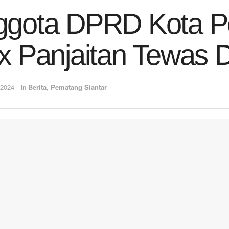
ggota DPRD Kota Pe
x Panjaitan Tewas 
 2024
in
Berita
,
Pematang Siantar