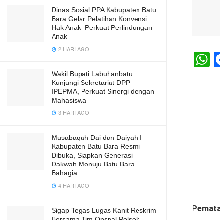
Dinas Sosial PPA Kabupaten Batu
Bara Gelar Pelatihan Konvensi
Hak Anak, Perkuat Perlindungan
Anak
2 HARI AGO
h
Wakil Bupati Labuhanbatu
Kunjungi Sekretariat DPP
a
IPEPMA, Perkuat Sinergi dengan
s
Mahasiswa
3 HARI AGO
A
p
Musabaqah Dai dan Daiyah I
p
Kabupaten Batu Bara Resmi
Dibuka, Siapkan Generasi
Dakwah Menuju Batu Bara
Bahagia
4 HARI AGO
Pemata
Sigap Tegas Lugas Kanit Reskrim
Bersama Tim Opsnal Polsek