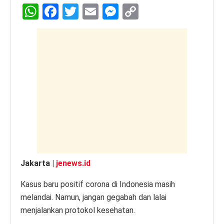
W
F
T
E
M
C
h
a
wi
m
e
o
at
c
tt
ail
ss
p
s
e
er
e
y
A
b
n
Li
p
o
g
n
p
o
er
k
k
Jakarta |
jenews.id
Kasus baru positif corona di Indonesia masih
melandai. Namun, jangan gegabah dan lalai
menjalankan protokol kesehatan.