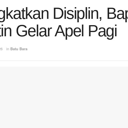
gkatkan Disiplin, B
in Gelar Apel Pagi
26
in
Batu Bara