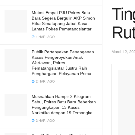
Tin
Mutasi Empat PJU Polres Batu
Bara Segera Bergulir, AKP Simon
Elika Simatupang Jabat Kasat
Rut
Lantas Polres Pematangsiantar
1 HARI AGO
Maret 12, 20
Publik Pertanyakan Penanganan
Kasus Pengeroyokan Anak
Wartawan, Polres
Pematangsiantar Justru Raih
Penghargaan Pelayanan Prima
2 HARI AGO
Musnahkan Hampir 2 Kilogram
Sabu, Polres Batu Bara Beberkan
Pengungkapan 13 Kasus
Narkotika dengan 19 Tersangka
2 HARI AGO