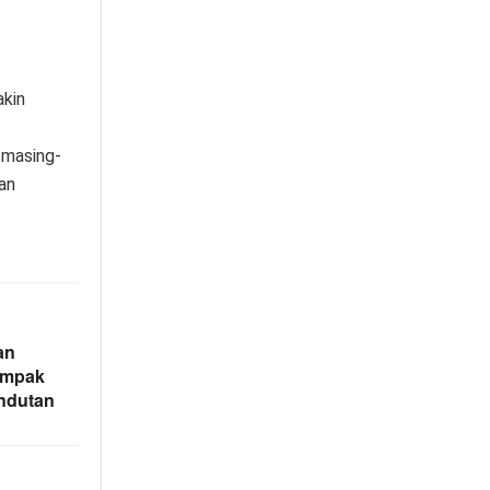
akin
 masing-
an
an
dampak
ndutan