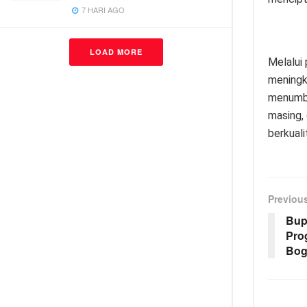
7 HARI AGO
LOAD MORE
Melalui 
meningk
menumbu
masing, 
berkual
Previou
Bup
Pro
Bog