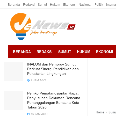
Beranda
Redaksi
Sumut
Hukum
Ekonomi
Nasional
Politik
Intern
LATEST
TRENDING
Tingkatkan Disiplin, Bapenda Batu
Bara Rutin Gelar Apel Pagi
5 BULAN AGO
BERANDA
REDAKSI
SUMUT
HUKUM
EKONOMI
INALUM dan Pemprov Sumut
Perkuat Sinergi Pendidikan dan
Pelestarian Lingkungan
2 JAM AGO
Pemko Pematangsiantar Rapat
Penyusunan Dokumen Rencana
Penanggulangan Bencana Kota
Tahun 2026
Home
Sumu
16 JAM AGO