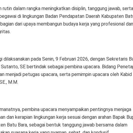
 rutin dalam rangka meningkatkan disiplin, tanggung jawab, serta
 pegawai di lingkungan Badan Pendapatan Daerah Kabupaten Bat
 bagian dari upaya membangun budaya kerja yang profesional da
ritas.
gi dilaksanakan pada Senin, 9 Februari 2026, dengan Sekretaris 
Sutanto, SE bertindak sebagai pembina upacara. Bidang Peneta
an menjadi petugas upacara, serta pemimpin upacara oleh Kabi
 SE., M.M.
manatnya, pembina upacara menyampaikan pentingnya menjaga
han dan kerapian lingkungan kerja sesuai dengan arahan Bapak Bu
en Batu Bara, sebagai bentuk tanggung jawab bersama dalam
akan suasana kerja yang nyaman, sehat, dan kondusif.