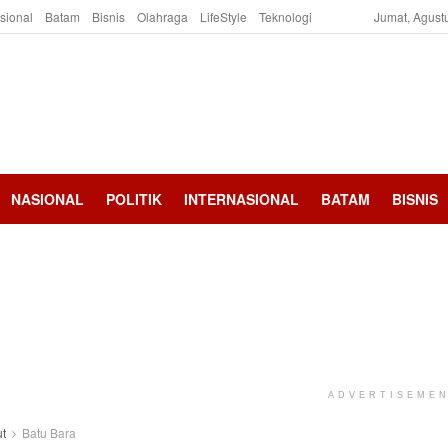
asional
Batam
Bisnis
Olahraga
LifeStyle
Teknologi
Jumat, Agust
NASIONAL
POLITIK
INTERNASIONAL
BATAM
BISNIS
ADVERTISEME
t
Batu Bara