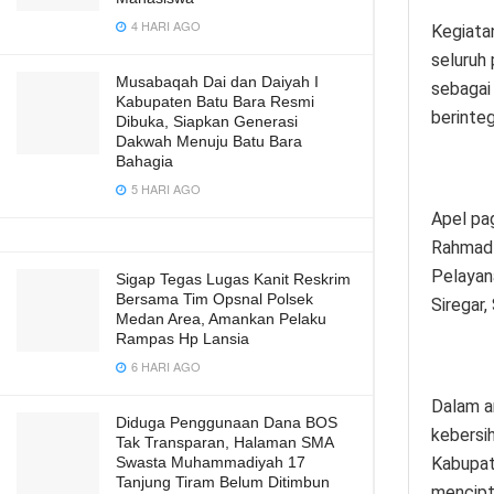
4 HARI AGO
Kegiatan
seluruh
Musabaqah Dai dan Daiyah I
sebagai
Kabupaten Batu Bara Resmi
berinteg
Dibuka, Siapkan Generasi
Dakwah Menuju Batu Bara
Bahagia
5 HARI AGO
Apel pa
Rahmad 
Pelayan
Sigap Tegas Lugas Kanit Reskrim
Bersama Tim Opsnal Polsek
Siregar,
Medan Area, Amankan Pelaku
Rampas Hp Lansia
6 HARI AGO
Dalam a
Diduga Penggunaan Dana BOS
kebersi
Tak Transparan, Halaman SMA
Swasta Muhammadiyah 17
Kabupat
Tanjung Tiram Belum Ditimbun
mencipt