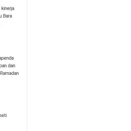
 kinerja
u Bara
n
Bapenda
pan dan
d Ramadan
pati