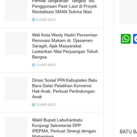
Pemilik Tangkahan “Tangkis” Isu
Penggunaan Pasir Laut di Proyek
Revitalisasi SMAN Sukma Nias
2 HARI AGO
Wali Kota Wesly Hadiri Peresmian
Renovasi Makam dr. Djasamen
h
Saragih, Ajak Masyarakat
Lestarikan Nilai Perjuangan Tokoh
a
Bangsa
s
2 HARI AGO
A
Dinas Sosial PPA Kabupaten Batu
p
Bara Gelar Pelatihan Konvensi
Hak Anak, Perkuat Perlindungan
p
Anak
3 HARI AGO
Wakil Bupati Labuhanbatu
Kunjungi Sekretariat DPP
IPEPMA, Perkuat Sinergi dengan
BATU B
Mahasiswa