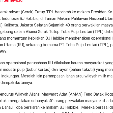
a
|
Jenews.id
 Gerak rakyat (Gerak) Tutup TPL berziarah ke makam Presiden Ke
k Indonesia BJ Habibie, di Taman Makam Pahlawan Nasional Uta
 Kalibata, Jakarta Selatan.Sejumlah 40 orang perwakilan masya
rgabung dalam Aliansi Gerak Tutup Toba Pulp Lestari (TPL) dat
ng momentum kebijakan BJ Habibie menghentikan operasional 
on Utama (IIU), sekarang bernama PT Toba Pulp Lestari (TPL), 
999.
an operasional perusahaan IIU dilakukan karena masyarakat yan
n industri pulp (bubur kertas) dan rayon (bahan tekstil) yang m
lingkungan. Masalah lain perampasan lahan atau wilayah milik m
 dampak ikutannya.
engurus Wilayah Aliansi Masyarat Adat (AMAN) Tano Batak Rog
ntak, mengatakan sebanyak 40 orang perwakilan masyarakat adat
 Danau Toba berziarah ke makam BJ Habibie. Mereka berasal da