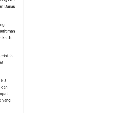
an Danau
ngi
aritiman
a kantor
merintah
at
k BJ
, dan
empat
o yang
.