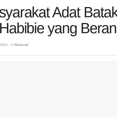
yarakat Adat Bata
Habibie yang Berani
 2024
in
Nasional