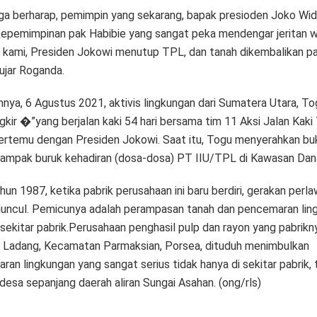
uga berharap, pemimpin yang sekarang, bapak presioden Joko Wi
kepemimpinan pak Habibie yang sangat peka mendengar jeritan w
 kami, Presiden Jokowi menutup TPL, dan tanah dikembalikan p
 ujar Roganda.
nya, 6 Agustus 2021, aktivis lingkungan dari Sumatera Utara, To
kir �”yang berjalan kaki 54 hari bersama tim 11 Aksi Jalan Kaki
rtemu dengan Presiden Jokowi. Saat itu, Togu menyerahkan buk
dampak buruk kehadiran (dosa-dosa) PT IIU/TPL di Kawasan Dan
hun 1987, ketika pabrik perusahaan ini baru berdiri, gerakan perl
uncul. Pemicunya adalah perampasan tanah dan pencemaran lin
 sekitar pabrik.Perusahaan penghasil pulp dan rayon yang pabrik
r Ladang, Kecamatan Parmaksian, Porsea, dituduh menimbulkan
an lingkungan yang sangat serius tidak hanya di sekitar pabrik, 
desa sepanjang daerah aliran Sungai Asahan. (ong/rls)