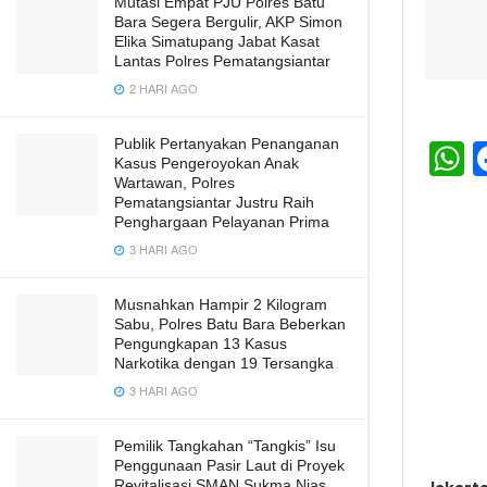
Mutasi Empat PJU Polres Batu
Bara Segera Bergulir, AKP Simon
Elika Simatupang Jabat Kasat
Lantas Polres Pematangsiantar
2 HARI AGO
Publik Pertanyakan Penanganan
Kasus Pengeroyokan Anak
h
Wartawan, Polres
Pematangsiantar Justru Raih
a
Penghargaan Pelayanan Prima
s
3 HARI AGO
A
Musnahkan Hampir 2 Kilogram
p
Sabu, Polres Batu Bara Beberkan
Pengungkapan 13 Kasus
p
Narkotika dengan 19 Tersangka
3 HARI AGO
Pemilik Tangkahan “Tangkis” Isu
Penggunaan Pasir Laut di Proyek
Revitalisasi SMAN Sukma Nias