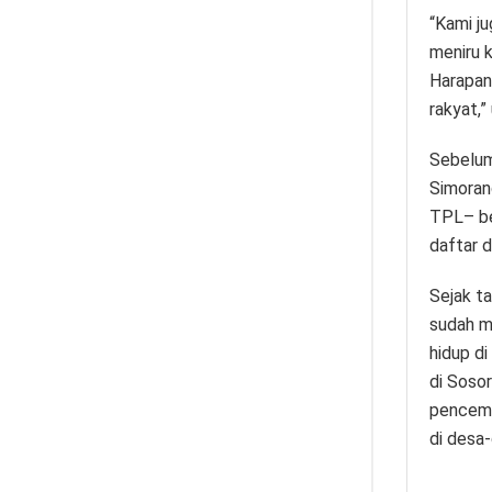
“Kami j
meniru 
Harapan
rakyat,”
Sebelum
Simorang
TPL– be
daftar 
Sejak ta
sudah m
hidup di
di Soso
pencemar
di desa-