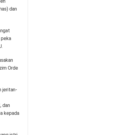
ten
has) dan
angat
 peka
U.
usakan
ezim Orde
 jeritan-
, dan
da kepada
ng istri,