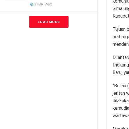
komunit
5 HARI AGO
Simalun
Kabupat
LOAD MORE
Tujuan 
berharg
mendenga
Di anta
lingkun
Baru, y
“Beliau 
jeritan
dilakuka
kemudia
wartawa
Mereka 