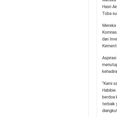
Hasri A
Toba su
Mereka 
Komnas 
dan Inv
Kemente
Aspirasi
menutup
kehadir
“Kami s
Habibie.
berdoa 
terbaik
diangku