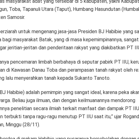
as masyarakat adat yang tersebar di 5 kabupaten, yakni Kabupa
gun, Toba, Tapanuli Utara (Taput), Humbang Hasundutan (Humba
en Samosir.
berziarah untuk mengenang jasa-jasa Presiden BJ Habibie yang s
a bagi masyarakat Batak, yang di masa kepemimpinannya, sangat
r jeritian-jeritan dan penderitaan rakyat yang diakibatkan PT II
ranya pencemaran limbah berbahaya di seputar pabirk PT IIU, ker
gan di Kawasan Danau Toba dan perampasan tanah rakyat oleh r
ang lalu menyerahkan tanah kepada Sukanto Tanoto.
(BJ Habibie) adalah pemimpin yang sangat ideal, karena peka akan
 warga. Beliau juga ilmuan, dan dengan keilmuanannya mendorong
nnya penelitian secara ilmiah terkait manfaat dan dampak PT IIU
n terbukti tanpa ragu-ragu menutup PT IIU saat itu,” ujar Rogan
n, Minggu (28/11).
berdoa di makam Habibie yang pusaranya bersebelahan dengan sa