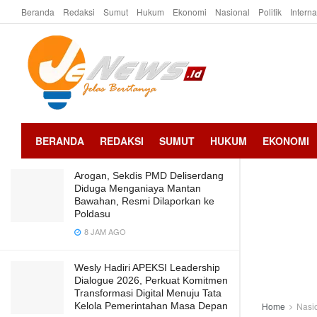
Beranda
Redaksi
Sumut
Hukum
Ekonomi
Nasional
Politik
Intern
LATEST
TRENDING
Masyarakat Adat Batak Ziarah ke
Makam BJ Habibie yang Berani Tutup
PT IIU
2 TAHUN AGO
BERANDA
REDAKSI
SUMUT
HUKUM
EKONOMI
Arogan, Sekdis PMD Deliserdang
Diduga Menganiaya Mantan
Bawahan, Resmi Dilaporkan ke
Poldasu
8 JAM AGO
Wesly Hadiri APEKSI Leadership
Dialogue 2026, Perkuat Komitmen
Transformasi Digital Menuju Tata
Kelola Pemerintahan Masa Depan
Home
Nasi