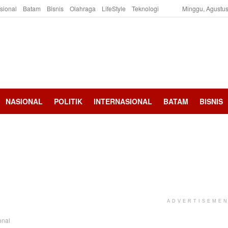
asional
Batam
Bisnis
Olahraga
LifeStyle
Teknologi
Minggu, Agustus
NASIONAL
POLITIK
INTERNASIONAL
BATAM
BISNIS
ADVERTISEME
onal