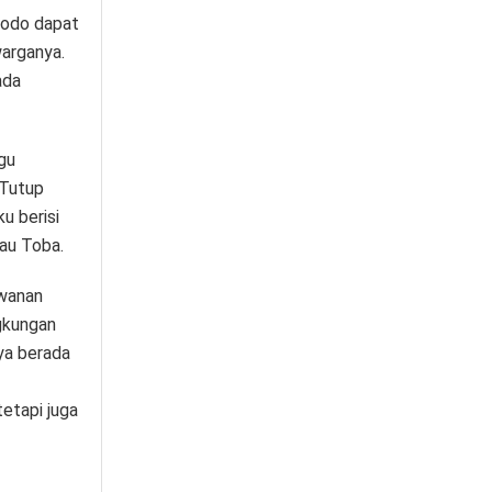
dodo dapat
arganya.
ada
gu
 Tutup
u berisi
au Toba.
awanan
gkungan
nya berada
tetapi juga