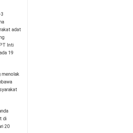
-3
ma
rakat adat
ang
PT Inti
pada 19
g menolak
embawa
asyarakat
anda
 di
ri 20