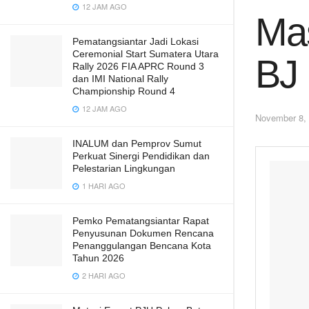
12 JAM AGO
Mas
Pematangsiantar Jadi Lokasi
Ceremonial Start Sumatera Utara
BJ 
Rally 2026 FIA APRC Round 3
dan IMI National Rally
Championship Round 4
12 JAM AGO
November 8,
INALUM dan Pemprov Sumut
Perkuat Sinergi Pendidikan dan
Pelestarian Lingkungan
1 HARI AGO
Pemko Pematangsiantar Rapat
Penyusunan Dokumen Rencana
Penanggulangan Bencana Kota
Tahun 2026
2 HARI AGO