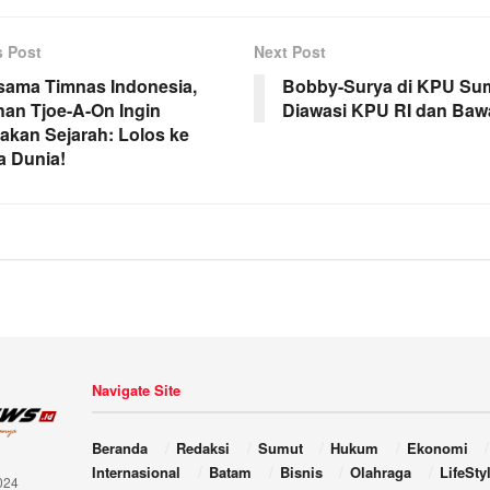
s Post
Next Post
sama Timnas Indonesia,
Bobby-Surya di KPU Su
han Tjoe-A-On Ingin
Diawasi KPU RI dan Baw
takan Sejarah: Lolos ke
a Dunia!
Navigate Site
Beranda
Redaksi
Sumut
Hukum
Ekonomi
Internasional
Batam
Bisnis
Olahraga
LifeSty
024