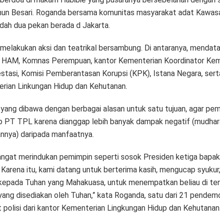
inun Besari. Roganda bersama komunitas masyarakat adat Kawas
dah dua pekan berada d Jakarta.
melakukan aksi dan teatrikal bersambung. Di antaranya, mendata
HAM, Komnas Perempuan, kantor Kementerian Koordinator Kem
estasi, Komisi Pemberantasan Korupsi (KPK), Istana Negara, sert
rian Linkungan Hidup dan Kehutanan.
 yang dibawa dengan berbagai alasan untuk satu tujuan, agar pe
 PT TPL karena dianggap lebih banyak dampak negatif (mudhar
annya) daripada manfaatnya.
angat merindukan pemimpin seperti sosok Presiden ketiga bapa
 Karena itu, kami datang untuk berterima kasih, mengucap syukur
kepada Tuhan yang Mahakuasa, untuk menempatkan beliau di t
 yang disediakan oleh Tuhan,” kata Roganda, satu dari 21 pendem
t polisi dari kantor Kementerian Lingkungan Hidup dan Kehutanan