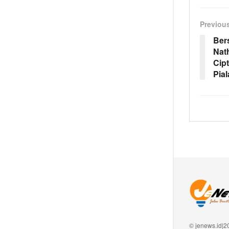
Previou
Ber
Nat
Cip
Pial
© jenews.id|2