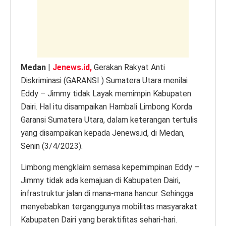
p
o
er
k
k
Medan
|
Jenews.id,
Gerakan Rakyat Anti
Diskriminasi (GARANSI ) Sumatera Utara menilai
Eddy – Jimmy tidak Layak memimpin Kabupaten
Dairi. Hal itu disampaikan Hambali Limbong Korda
Garansi Sumatera Utara, dalam keterangan tertulis
yang disampaikan kepada Jenews.id, di Medan,
Senin (3/4/2023).
Limbong mengklaim semasa kepemimpinan Eddy –
Jimmy tidak ada kemajuan di Kabupaten Dairi,
infrastruktur jalan di mana-mana hancur. Sehingga
menyebabkan terganggunya mobilitas masyarakat
Kabupaten Dairi yang beraktifitas sehari-hari.