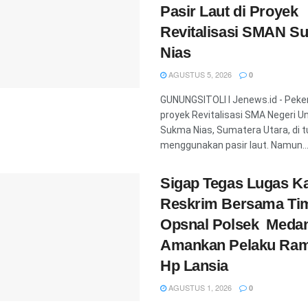
Pasir Laut di Proyek
Revitalisasi SMAN S
Nias
AGUSTUS 5, 2026
0
GUNUNGSITOLI l Jenews.id - Peke
proyek Revitalisasi SMA Negeri U
Sukma Nias, Sumatera Utara, di t
menggunakan pasir laut. Namun..
Sigap Tegas Lugas Ka
Reskrim Bersama Ti
Opsnal Polsek Medan
Amankan Pelaku Ra
Hp Lansia
AGUSTUS 1, 2026
0