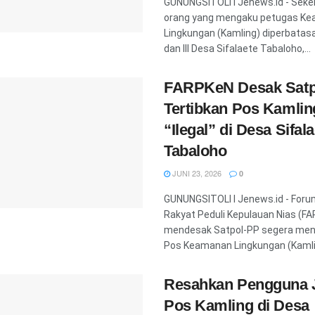
GUNUNGSITOLI l Jenews.id - Sek
orang yang mengaku petugas K
Lingkungan (Kamling) diperbatasa
dan lll Desa Sifalaete Tabaloho,...
FARPKeN Desak Satp
Tertibkan Pos Kamlin
“Ilegal” di Desa Sifal
Tabaloho
JUNI 23, 2026
0
GUNUNGSITOLI l Jenews.id - Forum
Rakyat Peduli Kepulauan Nias (F
mendesak Satpol-PP segera men
Pos Keamanan Lingkungan (Kamling
Resahkan Pengguna J
Pos Kamling di Desa