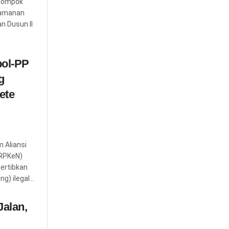
elompok
eamanan
n Dusun ll
ol-PP
g
aete
 Aliansi
ARPKeN)
ertibkan
) ilegal...
alan,