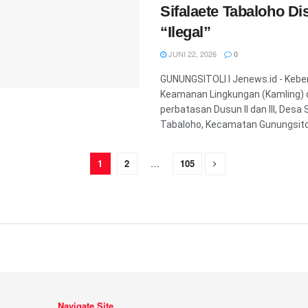
Sifalaete Tabaloho Di
“Ilegal”
JUNI 22, 2026
0
GUNUNGSITOLI l Jenews.id - Keb
Keamanan Lingkungan (Kamling) 
perbatasan Dusun ll dan lll, Desa 
Tabaloho, Kecamatan Gunungsitoli
1
2
…
105
Navigate Site