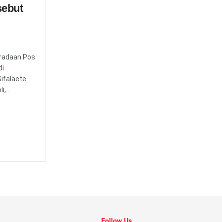
sebut
eradaan Pos
di
Sifalaete
,...
Follow Us