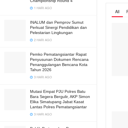
Championship Round 4
1 HARI AGO
All
INALUM dan Pemprov Sumut
Perkuat Sinergi Pendidikan dan
Pelestarian Lingkungan
2 HARI AGO
Pemko Pematangsiantar Rapat
Penyusunan Dokumen Rencana
Penanggulangan Bencana Kota
Tahun 2026
3 HARI AGO
Mutasi Empat PJU Polres Batu
Bara Segera Bergulir, AKP Simon
Elika Simatupang Jabat Kasat
Lantas Polres Pematangsiantar
3 HARI AGO