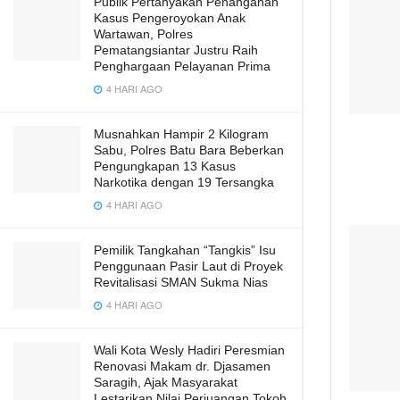
Publik Pertanyakan Penanganan
Kasus Pengeroyokan Anak
Wartawan, Polres
Pematangsiantar Justru Raih
Penghargaan Pelayanan Prima
4 HARI AGO
Musnahkan Hampir 2 Kilogram
Sabu, Polres Batu Bara Beberkan
Pengungkapan 13 Kasus
Narkotika dengan 19 Tersangka
4 HARI AGO
Pemilik Tangkahan “Tangkis” Isu
Penggunaan Pasir Laut di Proyek
Revitalisasi SMAN Sukma Nias
4 HARI AGO
Wali Kota Wesly Hadiri Peresmian
Renovasi Makam dr. Djasamen
Saragih, Ajak Masyarakat
Lestarikan Nilai Perjuangan Tokoh