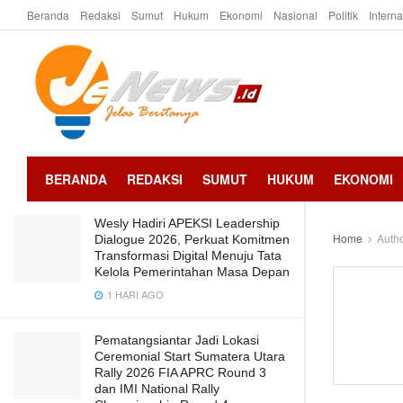
Beranda
Redaksi
Sumut
Hukum
Ekonomi
Nasional
Politik
Intern
LATEST
TRENDING
Arogan, Sekdis PMD Deliserdang
Diduga Menganiaya Mantan Bawahan,
Resmi Dilaporkan ke Poldasu
22 JAM AGO
BERANDA
REDAKSI
SUMUT
HUKUM
EKONOMI
Wesly Hadiri APEKSI Leadership
Home
Auth
Dialogue 2026, Perkuat Komitmen
Transformasi Digital Menuju Tata
Kelola Pemerintahan Masa Depan
1 HARI AGO
Pematangsiantar Jadi Lokasi
Ceremonial Start Sumatera Utara
Rally 2026 FIA APRC Round 3
dan IMI National Rally