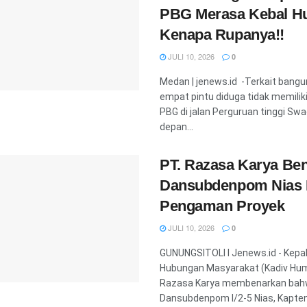
PBG Merasa Kebal H
Kenapa Rupanya!!
JULI 10, 2026
0
Medan | jenews.id -Terkait bangu
empat pintu diduga tidak memiliki 
PBG di jalan Perguruan tinggi Sw
depan...
PT. Razasa Karya Be
Dansubdenpom Nias
Pengaman Proyek
JULI 10, 2026
0
GUNUNGSITOLI l Jenews.id - Kepala
Hubungan Masyarakat (Kadiv Hum
Razasa Karya membenarkan ba
Dansubdenpom l/2-5 Nias, Kapten