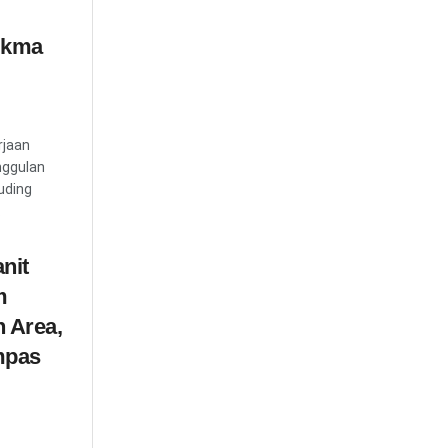
ukma
rjaan
nggulan
uding
.
nit
m
 Area,
mpas