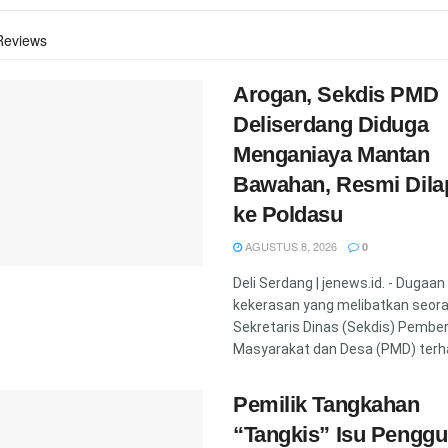
Reviews
Arogan, Sekdis PMD
Deliserdang Diduga
Menganiaya Mantan
Bawahan, Resmi Dila
ke Poldasu
AGUSTUS 8, 2026
0
‎Deli Serdang | jenews.id. - ‎Dugaan
kekerasan yang melibatkan seor
Sekretaris Dinas (Sekdis) Pembe
Masyarakat dan Desa (PMD) terha
Pemilik Tangkahan
“Tangkis” Isu Pengg