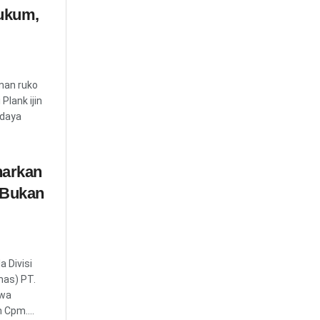
ukum,
nan ruko
Plank ijin
adaya
narkan
 Bukan
 Divisi
as) PT.
hwa
 Cpm....