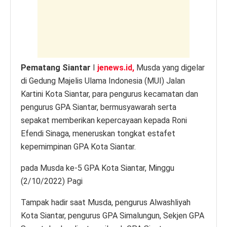
p
o
er
k
k
Pematang Siantar
I
jenews.id,
Musda yang digelar
di Gedung Majelis Ulama Indonesia (MUI) Jalan
Kartini Kota Siantar, para pengurus kecamatan dan
pengurus GPA Siantar, bermusyawarah serta
sepakat memberikan kepercayaan kepada Roni
Efendi Sinaga, meneruskan tongkat estafet
kepemimpinan GPA Kota Siantar.
pada Musda ke-5 GPA Kota Siantar, Minggu
(2/10/2022) Pagi
Tampak hadir saat Musda, pengurus Alwashliyah
Kota Siantar, pengurus GPA Simalungun, Sekjen GPA