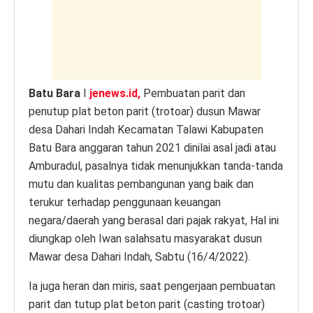
p
o
er
k
k
Batu Bara
I
jenews.id,
Pembuatan parit dan
penutup plat beton parit (trotoar) dusun Mawar
desa Dahari Indah Kecamatan Talawi Kabupaten
Batu Bara anggaran tahun 2021 dinilai asal jadi atau
Amburadul, pasalnya tidak menunjukkan tanda-tanda
mutu dan kualitas pembangunan yang baik dan
terukur terhadap penggunaan keuangan
negara/daerah yang berasal dari pajak rakyat, Hal ini
diungkap oleh Iwan salahsatu masyarakat dusun
Mawar desa Dahari Indah, Sabtu (16/4/2022).
Ia juga heran dan miris, saat pengerjaan pembuatan
parit dan tutup plat beton parit (casting trotoar)