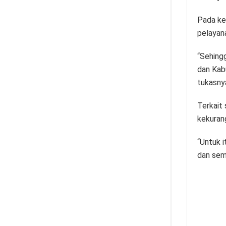
Pada ke
pelayan
“Sehing
dan Kab
tukasny
Terkait
kekurang
“Untuk 
dan sem