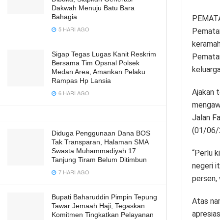
Dakwah Menuju Batu Bara
Bahagia
PEMAT
5 HARI AGO
Pematan
keramah
Sigap Tegas Lugas Kanit Reskrim
Pematan
Bersama Tim Opsnal Polsek
keluarg
Medan Area, Amankan Pelaku
Rampas Hp Lansia
Ajakan 
6 HARI AGO
mengawa
Jalan F
(01/06/
Diduga Penggunaan Dana BOS
Tak Transparan, Halaman SMA
Swasta Muhammadiyah 17
“Perlu k
Tanjung Tiram Belum Ditimbun
negeri i
7 HARI AGO
persen,
Bupati Baharuddin Pimpin Tepung
Atas na
Tawar Jemaah Haji, Tegaskan
apresias
Komitmen Tingkatkan Pelayanan