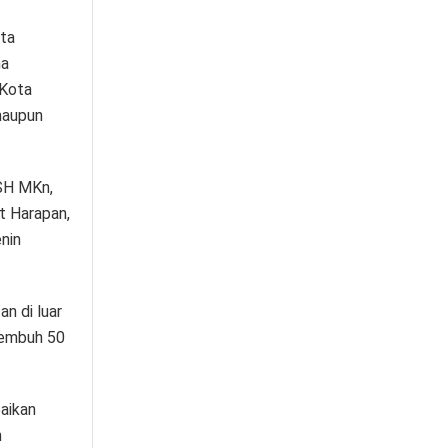
ota
ma
 Kota
maupun
 SH MKn,
t Harapan,
nin
n di luar
 sembuh 50
aikan
n