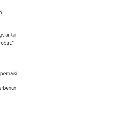
n
gsiantar
robat,”
perbaiki.
berbenah