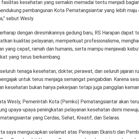
a fasilitas kesehatan yang semakin memadai tentu menjadi bagia
endukung pembangunan Kota Pematangsiantar yang lebih maju 
a,” sebut Wesly.
erharap dengan diresmikannya gedung baru, RS Harapan dapat t
atkan kualitas pelayanan, memperkuat profesionalisme, mengha
an yang cepat, ramah dan humanis, serta mampu menjawab kebu
kat yang terus berkembang.
eluruh tenaga kesehatan, dokter, perawat, dan seluruh jajaran ru
engajak untuk terus menjaga semangat pengabdian. Karena se
an kesehatan bukan hanya pekerjaan tetapi juga panggilan keman
ata Wesly, Pemerintah Kota (Pemko) Pematangsiantar akan ter
ng upaya-upaya peningkatan pelayanan kesehatan demi mewuj
matangsiantar yang Cerdas, Sehat, Kreatif, dan Selaras.
kata saya mengucapkan selamat atas Perayaan Ekaristi dan Pem