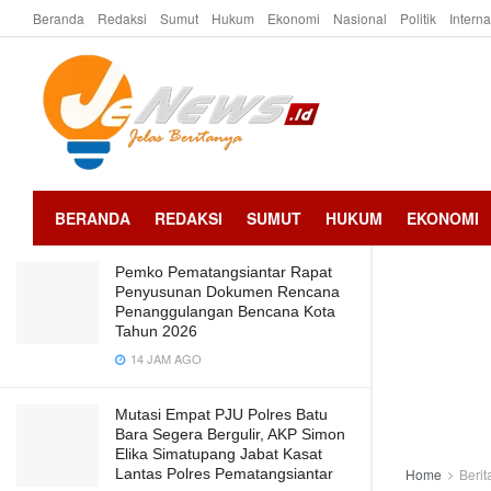
Beranda
Redaksi
Sumut
Hukum
Ekonomi
Nasional
Politik
Intern
LATEST
TRENDING
Wali Kota Wesly Ajak Rumah Sakit di
Kota Pematangsiantar Tingkatkan
Pelayanan
2 BULAN AGO
BERANDA
REDAKSI
SUMUT
HUKUM
EKONOMI
Pemko Pematangsiantar Rapat
Penyusunan Dokumen Rencana
Penanggulangan Bencana Kota
Tahun 2026
14 JAM AGO
Mutasi Empat PJU Polres Batu
Bara Segera Bergulir, AKP Simon
Elika Simatupang Jabat Kasat
Lantas Polres Pematangsiantar
Home
Berit