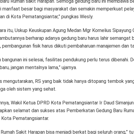
Baru Rumah sakit Harapan. Semoga gedung baru ini membawa be
 manfaat besar bagi masyarakat dan semakin memperkuat pela
an di Kota Pematangsiantar,” pungkas Wesly.
ra itu, Uskup Keuskupan Agung Medan Mgr Kornelius Sipayung
ambutannya berharap adanya gedung baru harus lahir semangat b
, pembangunan fisik harus diikuti pembaharuan manajemen dan ta
 bangunan ini selesai, fasilitas pendukung perlu terus dibenahi. 
aru, jangan mentalnya lama,” ujarnya.
us mengutarakan, RS yang baik tidak hanya ditopang tembok yan
uga oleh sistem yang sehat.
nya, Wakil Ketua DPRD Kota Pematangsiantar Ir Daud Simanju
pkan selamat dan sukses atas Pemberkatan Gedung Baru Ruma
 Kota Pematangsiantar.
 Rumah Sakit Harapan bisa menjadi berkat bagi seluruh orang,” tu