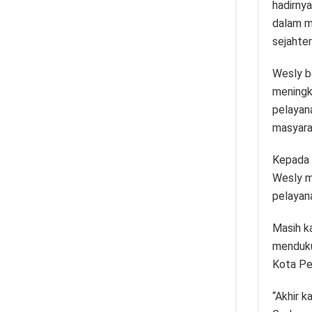
hadirny
dalam m
sejahter
Wesly b
meningk
pelayan
masyara
Kepada s
Wesly m
pelayan
Masih k
menduku
Kota Pe
“Akhir 