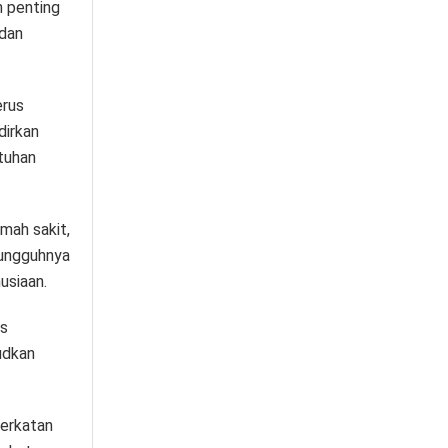
n penting
dan
erus
dirkan
tuhan
mah sakit,
sungguhnya
usiaan.
us
udkan
berkatan