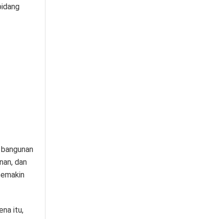
bidang
 bangunan
nan, dan
semakin
na itu,