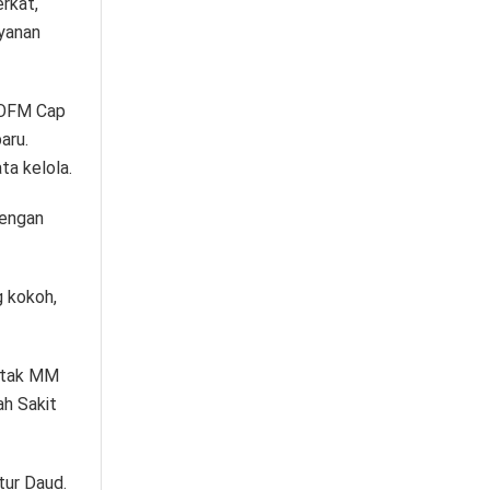
rkat,
yanan
 OFM Cap
aru.
ta kelola.
Dengan
g kokoh,
ntak MM
h Sakit
tur Daud.