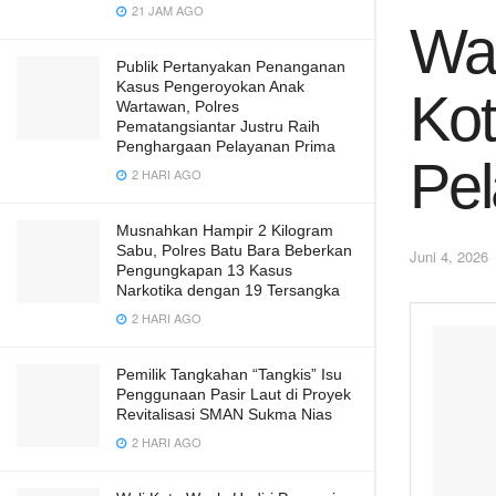
21 JAM AGO
Wal
Publik Pertanyakan Penanganan
Kasus Pengeroyokan Anak
Kot
Wartawan, Polres
Pematangsiantar Justru Raih
Penghargaan Pelayanan Prima
Pe
2 HARI AGO
Musnahkan Hampir 2 Kilogram
Sabu, Polres Batu Bara Beberkan
Juni 4, 2026
Pengungkapan 13 Kasus
Narkotika dengan 19 Tersangka
2 HARI AGO
Pemilik Tangkahan “Tangkis” Isu
Penggunaan Pasir Laut di Proyek
Revitalisasi SMAN Sukma Nias
2 HARI AGO