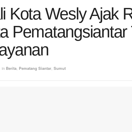
i Kota Wesly Ajak 
a Pematangsiantar 
layanan
in
Berita
,
Pematang Siantar
,
Sumut