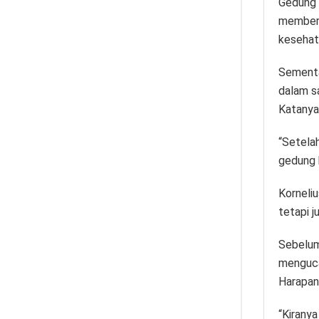
Gedung 
memberi
kesehat
Sementa
dalam s
Katanya
“Setelah
gedung b
Korneli
tetapi j
Sebelum
menguca
Harapan
“Kiranya