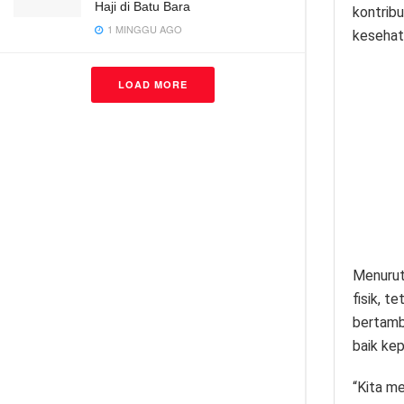
Haji di Batu Bara
kontribu
1 MINGGU AGO
kesehat
LOAD MORE
Menurut
fisik, 
bertamb
baik ke
“Kita m