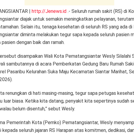
ANGSIANTAR |
http://Jenews.id
.- Seluruh rumah sakit (RS) di K
gsiantar diajak untuk semakin meningkatkan pelayanan, teruta
tamahan. Selain itu, tenaga kesehatan di seluruh RS yang ada di
gsiantar diminta melakukan tegur sapa kepada seluruh pasien 
a pasien dengan baik dan ramah.
tersebut disampaikan Wali Kota Pematangsiantar Wesly Silalahi
li sambutannya di acara Pemberkatan Gedung Baru Rumah Saki
arel Pasaribu Kelurahan Suka Maju Kecamatan Siantar Marihat, Se
2026).
ita renungkan di hati masing-masing, tegur sapa petugas kesehata
tu luar biasa. Ketika kita datang, penyakit kita sepertinya sudah
 walau belum disentuh,” sebut Wesly.
ma Pemerintah Kota (Pemko) Pematangsiantar, Wesly menyamp
i kepada seluruh jajaran RS Harapan atas komitmen, dedikasi, da