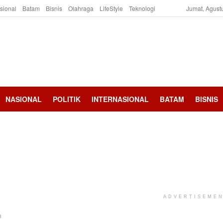
asional
Batam
Bisnis
Olahraga
LifeStyle
Teknologi
Jumat, Agust
NASIONAL
POLITIK
INTERNASIONAL
BATAM
BISNIS
ADVERTISEME
a