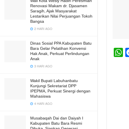
Wali Kota Wesly Hadiri Peresmian
Renovasi Makam dr. Djasamen
Saragih, Ajak Masyarakat
Lestarikan Nilai Perjuangan Tokoh
Bangsa
2 HARI AGO
Dinas Sosial PPA Kabupaten Batu
Bara Gelar Pelatihan Konvensi
Hak Anak, Perkuat Perlindungan
h
Anak
3 HARI AGO
a
s
Wakil Bupati Labuhanbatu
A
Kunjungi Sekretariat DPP
IPEPMA, Perkuat Sinergi dengan
p
Mahasiswa
p
4 HARI AGO
Musabaqah Dai dan Daiyah I
Kabupaten Batu Bara Resmi
Dibuka, Siapkan Generasi