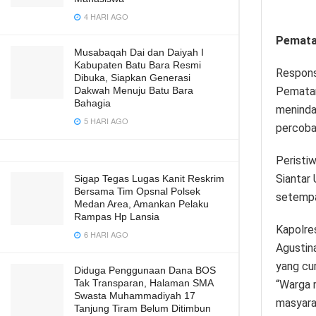
4 HARI AGO
Pemata
Musabaqah Dai dan Daiyah I
Kabupaten Batu Bara Resmi
Respons 
Dibuka, Siapkan Generasi
Pematan
Dakwah Menuju Batu Bara
Bahagia
menindak
5 HARI AGO
percobaa
Peristi
Siantar
Sigap Tegas Lugas Kanit Reskrim
Bersama Tim Opsnal Polsek
setempa
Medan Area, Amankan Pelaku
Rampas Hp Lansia
Kapolre
6 HARI AGO
Agustina
yang cur
Diduga Penggunaan Dana BOS
Tak Transparan, Halaman SMA
“Warga 
Swasta Muhammadiyah 17
masyara
Tanjung Tiram Belum Ditimbun