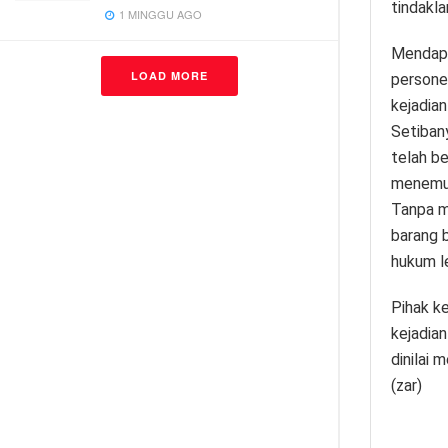
tindakla
1 MINGGU AGO
Mendapa
LOAD MORE
persone
kejadia
Setiban
telah b
menemuk
Tanpa m
barang 
hukum le
Pihak k
kejadian
dinilai 
(zar)