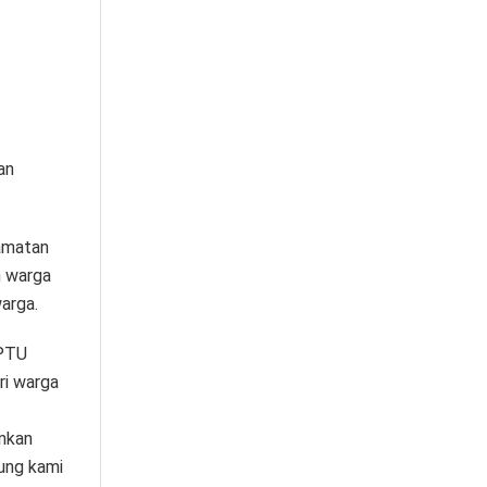
an
camatan
n warga
arga.
IPTU
ri warga
nkan
sung kami