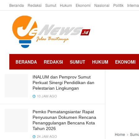
Beranda
Redaksi
Sumut
Hukum
Ekonomi
Nasional
Politik
Intern
LATEST
TRENDING
Gerak Cepat Respon Laporan 110,
Polsek Siantar Utara Amankan
Terduga Pencuri Meteran Air
5 BULAN AGO
BERANDA
REDAKSI
SUMUT
HUKUM
EKONOMI
INALUM dan Pemprov Sumut
Perkuat Sinergi Pendidikan dan
Pelestarian Lingkungan
10 JAM AGO
Pemko Pematangsiantar Rapat
Penyusunan Dokumen Rencana
Penanggulangan Bencana Kota
Tahun 2026
Home
Sumu
24 JAM AGO