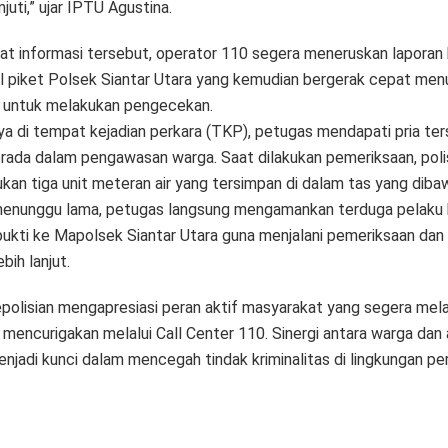
njuti,” ujar IPTU Agustina.
t informasi tersebut, operator 110 segera meneruskan laporan
l piket Polsek Siantar Utara yang kemudian bergerak cepat menu
n untuk melakukan pengecekan.
ya di tempat kejadian perkara (TKP), petugas mendapati pria te
erada dalam pengawasan warga. Saat dilakukan pemeriksaan, poli
an tiga unit meteran air yang tersimpan di dalam tas yang diba
enunggu lama, petugas langsung mengamankan terduga pelaku 
bukti ke Mapolsek Siantar Utara guna menjalani pemeriksaan dan
bih lanjut.
epolisian mengapresiasi peran aktif masyarakat yang segera mel
 mencurigakan melalui Call Center 110. Sinergi antara warga dan
menjadi kunci dalam mencegah tindak kriminalitas di lingkungan p