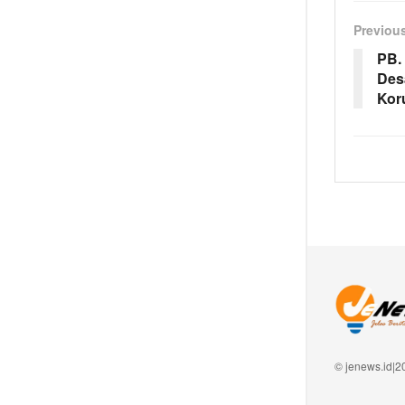
Previou
PB.
Des
Kor
© jenews.id|2