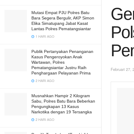
Ger
Mutasi Empat PJU Polres Batu
Bara Segera Bergulir, AKP Simon
Elika Simatupang Jabat Kasat
Pol
Lantas Polres Pematangsiantar
1 HARI AGO
Pen
Publik Pertanyakan Penanganan
Kasus Pengeroyokan Anak
Wartawan, Polres
Pematangsiantar Justru Raih
Februari 27, 
Penghargaan Pelayanan Prima
2 HARI AGO
Musnahkan Hampir 2 Kilogram
Sabu, Polres Batu Bara Beberkan
Pengungkapan 13 Kasus
Narkotika dengan 19 Tersangka
2 HARI AGO