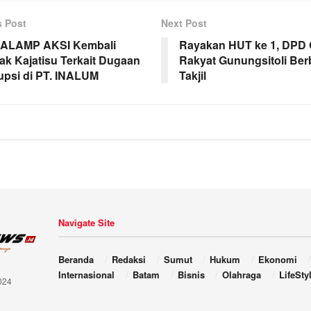
s Post
Next Post
 ALAMP AKSI Kembali
Rayakan HUT ke 1, DPD
ak Kajatisu Terkait Dugaan
Rakyat Gunungsitoli Ber
upsi di PT. INALUM
Takjil
Navigate Site
Beranda
Redaksi
Sumut
Hukum
Ekonomi
Internasional
Batam
Bisnis
Olahraga
LifeSty
024