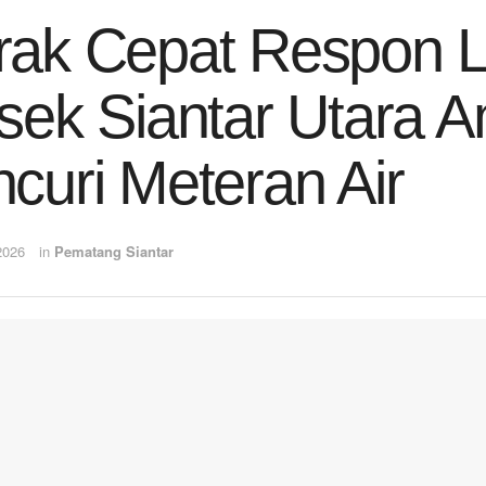
ak Cepat Respon L
sek Siantar Utara 
curi Meteran Air
2026
in
Pematang Siantar