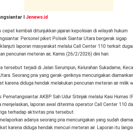
ngsiantar l
Jenews.id
cepat kembali ditunjukkan jajaran kepolisian di wilayah hukum
gsiantar. Personel piket Polsek Siantar Utara bergerak sigap
lanjuti laporan masyarakat melalui Call Center 110 terkait duga
n pencurian meteran air, Kamis (26/2/2026) dini hari.
wa tersebut terjadi di Jalan Serumpun, Kelurahan Sukadame, Ke
 Utara. Seorang pria yang gerak-geriknya mencurigakan diamanka
t karena diduga hendak melakukan pencurian meteran air milik w
s Pematangsiantar AKBP Sah Udur Sitinjak melalui Kasi Humas 
 menjelaskan, laporan awal diterima operator Call Center 110 da
iga terhadap aktivitas pria tersebut.
melaporkan adanya seorang pria mencurigakan yang sudah diama
kat karena diduga hendak mencuri meteran air. Laporan itu lang