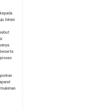
 kepada
ju lokasi
rsebut
si
wanya.
beserta
 proses
aporkan
 aparat
ermukiman.