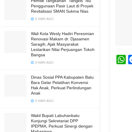
Pemilik Tangkahan “Tangkis” Isu
Penggunaan Pasir Laut di Proyek
Revitalisasi SMAN Sukma Nias
2 HARI AGO
Wali Kota Wesly Hadiri Peresmian
Renovasi Makam dr. Djasamen
Saragih, Ajak Masyarakat
Lestarikan Nilai Perjuangan Tokoh
Bangsa
3 HARI AGO
h
a
Dinas Sosial PPA Kabupaten Batu
Bara Gelar Pelatihan Konvensi
s
Hak Anak, Perkuat Perlindungan
A
Anak
3 HARI AGO
p
p
Wakil Bupati Labuhanbatu
Kunjungi Sekretariat DPP
IPEPMA, Perkuat Sinergi dengan
Mahasiswa