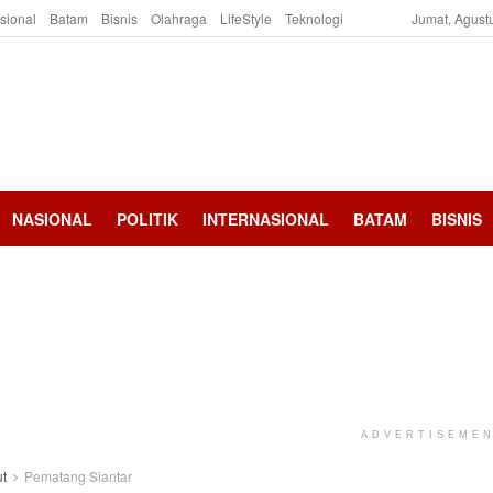
asional
Batam
Bisnis
Olahraga
LifeStyle
Teknologi
Jumat, Agust
NASIONAL
POLITIK
INTERNASIONAL
BATAM
BISNIS
ADVERTISEME
t
Pematang Siantar