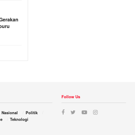
 Gerakan
buru
Follow Us
Nasional
Politik
le
Teknologi