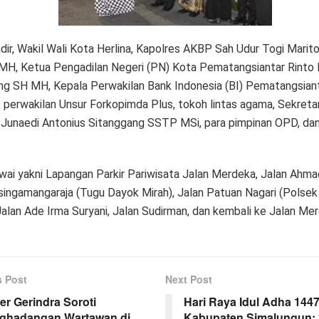
dir, Wakil Wali Kota Herlina, Kapolres AKBP Sah Udur Togi Marito 
MH, Ketua Pengadilan Negeri (PN) Kota Pematangsiantar Rinto 
ng SH MH, Kepala Perwakilan Bank Indonesia (BI) Pematangsian
 perwakilan Unsur Forkopimda Plus, tokoh lintas agama, Sekreta
 Junaedi Antonius Sitanggang SSTP MSi, para pimpinan OPD, dan
wai yakni Lapangan Parkir Pariwisata Jalan Merdeka, Jalan Ahmad
isingamangaraja (Tugu Dayok Mirah), Jalan Patuan Nagari (Polsek
Jalan Ade Irma Suryani, Jalan Sudirman, dan kembali ke Jalan Me
s Post
Next Post
er Gerindra Soroti
Hari Raya Idul Adha 1447
ghadangan Wartawan di
Kabupaten Simalungun: