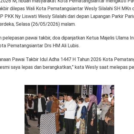
2026 M, ribuan masyarakat Kota Pematangsiantar mengikuti Paw
akbir dilepas Wali Kota Pematangsiantar Wesly Silalahi SH MKn 
P PKK Ny Liswati Wesly Silalahi dari depan Lapangan Parkir Pari
erdeka, Selasa (26/05/2026) malam.
 pelepasan pawai takbir, doa dipanjatkan Ketua Majelis Ulama I
ota Pematangsiantar Drs HM Ali Lubis.
anaan Pawai Takbir Idul Adha 1447 H Tahun 2026 Kota Pematang
resmi saya lepas dan berangkatkan,” kata Wesly saat melepas p