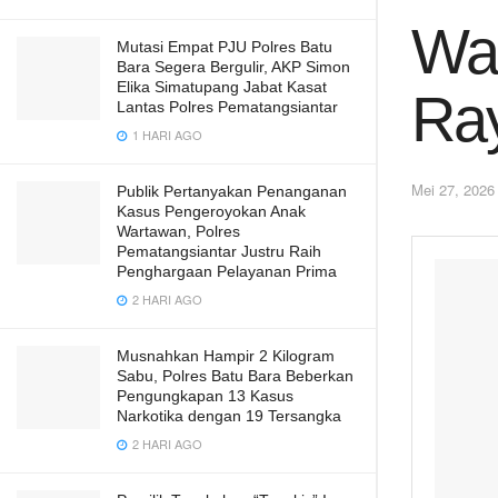
Wal
Mutasi Empat PJU Polres Batu
Bara Segera Bergulir, AKP Simon
Elika Simatupang Jabat Kasat
Ray
Lantas Polres Pematangsiantar
1 HARI AGO
Mei 27, 2026
Publik Pertanyakan Penanganan
Kasus Pengeroyokan Anak
Wartawan, Polres
Pematangsiantar Justru Raih
Penghargaan Pelayanan Prima
2 HARI AGO
Musnahkan Hampir 2 Kilogram
Sabu, Polres Batu Bara Beberkan
Pengungkapan 13 Kasus
Narkotika dengan 19 Tersangka
2 HARI AGO