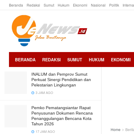
Beranda
Redaksi
Sumut
Hukum
Ekonomi
Nasional
Politik
Intern
LATEST
TRENDING
Wali Kota Wesly Lepas Pawai Takbir
Hari Raya Idul Adha 1447 H
2 BULAN AGO
BERANDA
REDAKSI
SUMUT
HUKUM
EKONOMI
INALUM dan Pemprov Sumut
Perkuat Sinergi Pendidikan dan
Pelestarian Lingkungan
3 JAM AGO
Pemko Pematangsiantar Rapat
Penyusunan Dokumen Rencana
Penanggulangan Bencana Kota
Tahun 2026
Home
Berit
17 JAM AGO