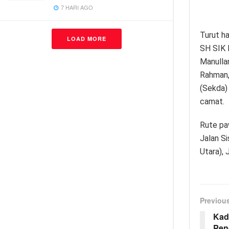
7 HARI AGO
Turut ha
LOAD MORE
SH SIK 
Manulla
Rahman,
(Sekda)
camat.
Rute pa
Jalan S
Utara), 
Previou
Kad
Pen