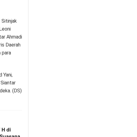
Sitinjak
Leoni
tar Ahmadi
ris Daerah
 para
 Yani,
 Siantar
rdeka. (DS)
 H di
 Suasana