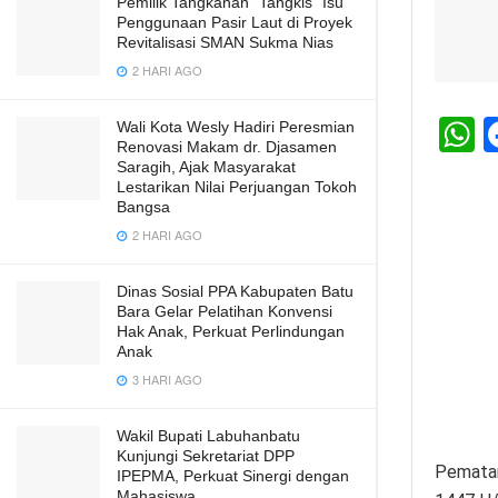
Pemilik Tangkahan “Tangkis” Isu
Penggunaan Pasir Laut di Proyek
Revitalisasi SMAN Sukma Nias
2 HARI AGO
Wali Kota Wesly Hadiri Peresmian
Renovasi Makam dr. Djasamen
h
Saragih, Ajak Masyarakat
Lestarikan Nilai Perjuangan Tokoh
a
Bangsa
s
2 HARI AGO
A
Dinas Sosial PPA Kabupaten Batu
p
Bara Gelar Pelatihan Konvensi
p
Hak Anak, Perkuat Perlindungan
Anak
3 HARI AGO
Wakil Bupati Labuhanbatu
Kunjungi Sekretariat DPP
Pematan
IPEPMA, Perkuat Sinergi dengan
Mahasiswa