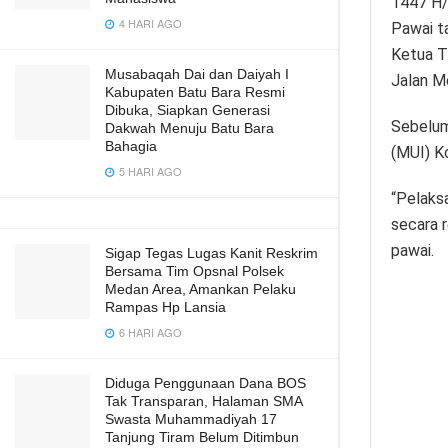
1447 H/
4 HARI AGO
Pawai t
Ketua T
Musabaqah Dai dan Daiyah I
Jalan M
Kabupaten Batu Bara Resmi
Dibuka, Siapkan Generasi
Sebelum
Dakwah Menuju Batu Bara
Bahagia
(MUI) K
5 HARI AGO
“Pelaks
secara 
pawai.
Sigap Tegas Lugas Kanit Reskrim
Bersama Tim Opsnal Polsek
Medan Area, Amankan Pelaku
Rampas Hp Lansia
6 HARI AGO
Diduga Penggunaan Dana BOS
Tak Transparan, Halaman SMA
Swasta Muhammadiyah 17
Tanjung Tiram Belum Ditimbun