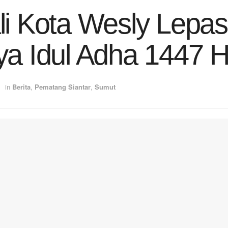
i Kota Wesly Lepas
a Idul Adha 1447 
in
Berita
,
Pematang Siantar
,
Sumut