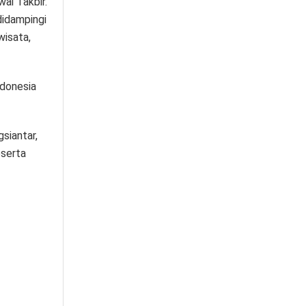
ai Takbir.
didampingi
wisata,
ndonesia
siantar,
eserta