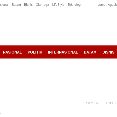
asional
Batam
Bisnis
Olahraga
LifeStyle
Teknologi
Jumat, Agust
NASIONAL
POLITIK
INTERNASIONAL
BATAM
BISNIS
ADVERTISEME
a