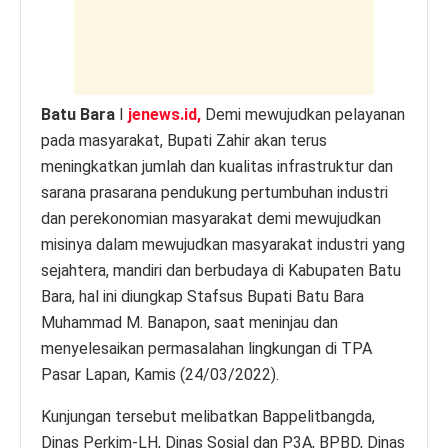
p
o
er
k
k
Batu Bara
I
jenews.id,
Demi mewujudkan pelayanan
pada masyarakat, Bupati Zahir akan terus
meningkatkan jumlah dan kualitas infrastruktur dan
sarana prasarana pendukung pertumbuhan industri
dan perekonomian masyarakat demi mewujudkan
misinya dalam mewujudkan masyarakat industri yang
sejahtera, mandiri dan berbudaya di Kabupaten Batu
Bara, hal ini diungkap Stafsus Bupati Batu Bara
Muhammad M. Banapon, saat meninjau dan
menyelesaikan permasalahan lingkungan di TPA
Pasar Lapan, Kamis (24/03/2022).
Kunjungan tersebut melibatkan Bappelitbangda,
Dinas Perkim-LH, Dinas Sosial dan P3A, BPBD, Dinas