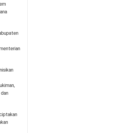
tem
mana
kabupaten
menterian
nisikan
ukiman,
 dan
ciptakan
nkan