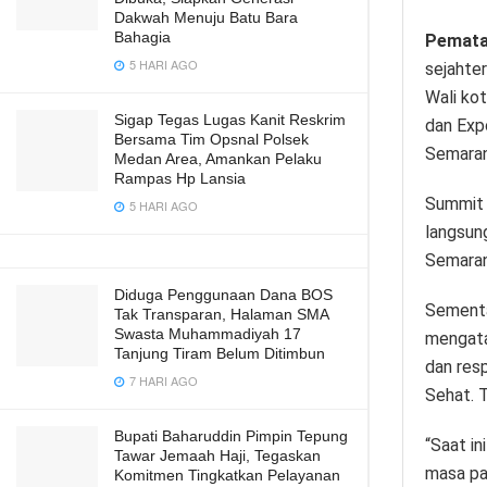
Dakwah Menuju Batu Bara
Bahagia
Pemata
5 HARI AGO
sejahter
Wali ko
Sigap Tegas Lugas Kanit Reskrim
dan Exp
Bersama Tim Opsnal Polsek
Semaran
Medan Area, Amankan Pelaku
Rampas Hp Lansia
Summit 
5 HARI AGO
langsun
Semaran
Diduga Penggunaan Dana BOS
Sementa
Tak Transparan, Halaman SMA
Swasta Muhammadiyah 17
mengata
Tanjung Tiram Belum Ditimbun
dan res
7 HARI AGO
Sehat. T
Bupati Baharuddin Pimpin Tepung
“Saat i
Tawar Jemaah Haji, Tegaskan
masa pa
Komitmen Tingkatkan Pelayanan