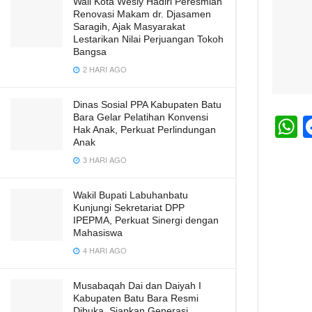
Wali Kota Wesly Hadiri Peresmian
Renovasi Makam dr. Djasamen
Saragih, Ajak Masyarakat
Lestarikan Nilai Perjuangan Tokoh
Bangsa
2 HARI AGO
Dinas Sosial PPA Kabupaten Batu
Bara Gelar Pelatihan Konvensi
Hak Anak, Perkuat Perlindungan
h
Anak
3 HARI AGO
a
s
Wakil Bupati Labuhanbatu
A
Kunjungi Sekretariat DPP
IPEPMA, Perkuat Sinergi dengan
p
Mahasiswa
p
4 HARI AGO
Musabaqah Dai dan Daiyah I
Kabupaten Batu Bara Resmi
Dibuka, Siapkan Generasi