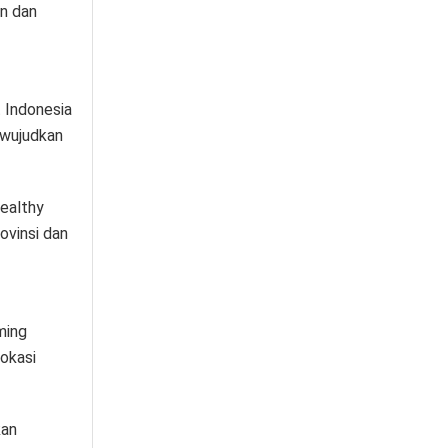
n dan
 Indonesia
ewujudkan
ealthy
ovinsi dan
ming
lokasi
kan