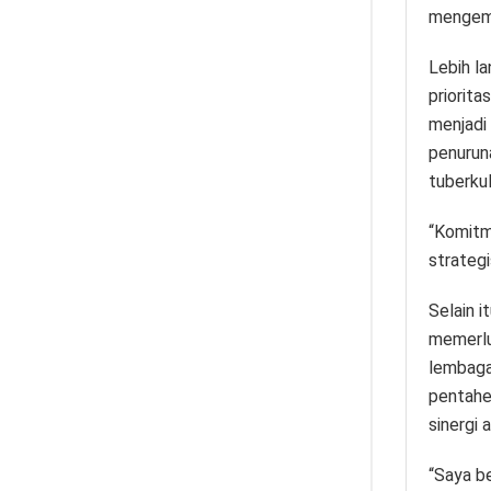
mengemb
Lebih la
priorita
menjadi
penuruna
tuberkul
“Komitm
strategi
Selain 
memerlu
lembaga
pentahel
sinergi 
“Saya b