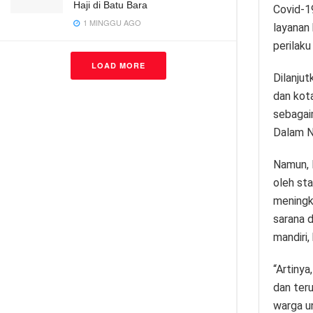
Haji di Batu Bara
Covid-19
1 MINGGU AGO
layanan
perilaku
LOAD MORE
Dilanju
dan kota
sebagai
Dalam N
Namun, 
oleh sta
meningk
sarana 
mandiri,
“Artiny
dan ter
warga u