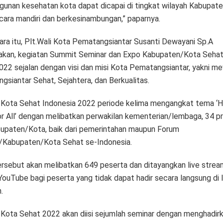
unan kesehatan kota dapat dicapai di tingkat wilayah Kabupate
cara mandiri dan berkesinambungan,” paparnya.
ra itu, Plt.Wali Kota Pematangsiantar Susanti Dewayani Sp.A
kan, kegiatan Summit Seminar dan Expo Kabupaten/Kota Sehat
022 sejalan dengan visi dan misi Kota Pematangsiantar, yakni m
gsiantar Sehat, Sejahtera, dan Berkualitas.
Kota Sehat Indonesia 2022 periode kelima mengangkat tema ‘H
or All’ dengan melibatkan perwakilan kementerian/lembaga, 34 pr
upaten/Kota, baik dari pemerintahan maupun Forum
i/Kabupaten/Kota Sehat se-Indonesia.
ersebut akan melibatkan 649 peserta dan ditayangkan live strea
YouTube bagi peserta yang tidak dapat hadir secara langsung di 
.
Kota Sehat 2022 akan diisi sejumlah seminar dengan menghadir