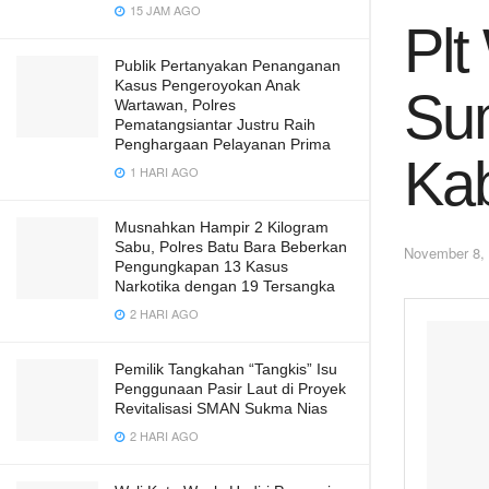
15 JAM AGO
Plt
Publik Pertanyakan Penanganan
Kasus Pengeroyokan Anak
Su
Wartawan, Polres
Pematangsiantar Justru Raih
Penghargaan Pelayanan Prima
Kab
1 HARI AGO
Musnahkan Hampir 2 Kilogram
Sabu, Polres Batu Bara Beberkan
November 8,
Pengungkapan 13 Kasus
Narkotika dengan 19 Tersangka
2 HARI AGO
Pemilik Tangkahan “Tangkis” Isu
Penggunaan Pasir Laut di Proyek
Revitalisasi SMAN Sukma Nias
2 HARI AGO