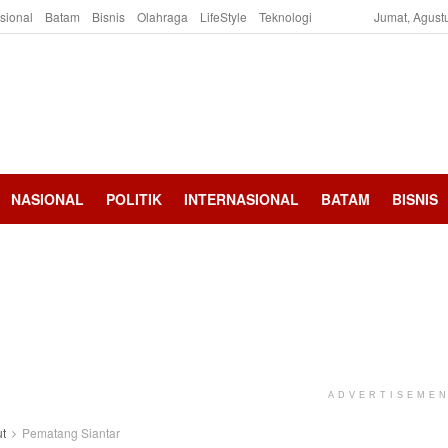
asional
Batam
Bisnis
Olahraga
LifeStyle
Teknologi
Jumat, Agust
NASIONAL
POLITIK
INTERNASIONAL
BATAM
BISNIS
ADVERTISEME
t
Pematang Siantar