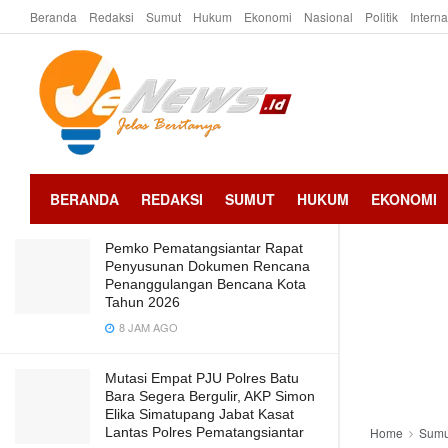
Beranda
Redaksi
Sumut
Hukum
Ekonomi
Nasional
Politik
Intern
LATEST
TRENDING
Plt Wali Kota Siantar Hadiri
Pembukaan Summit Seminar dan
Expo Kabupaten/Kota di Semarang
2 TAHUN AGO
BERANDA
REDAKSI
SUMUT
HUKUM
EKONOMI
Pemko Pematangsiantar Rapat
Penyusunan Dokumen Rencana
Penanggulangan Bencana Kota
Tahun 2026
8 JAM AGO
Mutasi Empat PJU Polres Batu
Bara Segera Bergulir, AKP Simon
Elika Simatupang Jabat Kasat
Lantas Polres Pematangsiantar
Home
Sumu