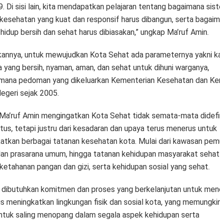
. Di sisi lain, kita mendapatkan pelajaran tentang bagaimana sis
 kesehatan yang kuat dan responsif harus dibangun, serta bagai
 hidup bersih dan sehat harus dibiasakan,” ungkap Ma’ruf Amin.
tkannya, untuk mewujudkan Kota Sehat ada parameternya yakni 
 yang bersih, nyaman, aman, dan sehat untuk dihuni warganya,
mana pedoman yang dikeluarkan Kementerian Kesehatan dan Ke
egeri sejak 2005.
Ma’ruf Amin mengingatkan Kota Sehat tidak semata-mata didefi
tus, tetapi justru dari kesadaran dan upaya terus menerus untuk
atkan berbagai tatanan kesehatan kota. Mulai dari kawasan pem
dan prasarana umum, hingga tatanan kehidupan masyarakat sehat
 ketahanan pangan dan gizi, serta kehidupan sosial yang sehat.
a, dibutuhkan komitmen dan proses yang berkelanjutan untuk men
us meningkatkan lingkungan fisik dan sosial kota, yang memungki
ntuk saling menopang dalam segala aspek kehidupan serta