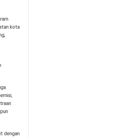
gram
hatan kota
ng,
n
uga
emisi,
traan
upun
it dengan