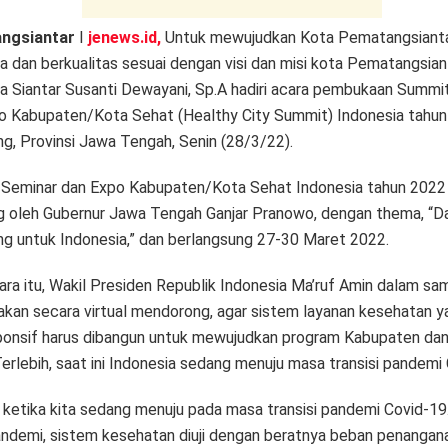
ngsiantar
I
jenews.id,
Untuk mewujudkan Kota Pematangsiantar
a dan berkualitas sesuai dengan visi dan misi kota Pematangsiant
ta Siantar Susanti Dewayani, Sp.A hadiri acara pembukaan Summi
o Kabupaten/Kota Sehat (Healthy City Summit) Indonesia tahun
g, Provinsi Jawa Tengah, Senin (28/3/22).
Seminar dan Expo Kabupaten/Kota Sehat Indonesia tahun 2022
g oleh Gubernur Jawa Tengah Ganjar Pranowo, dengan thema, “Da
g untuk Indonesia,” dan berlangsung 27-30 Maret 2022.
ra itu, Wakil Presiden Republik Indonesia Ma’ruf Amin dalam s
kan secara virtual mendorong, agar sistem layanan kesehatan y
ponsif harus dibangun untuk mewujudkan program Kabupaten da
erlebih, saat ini Indonesia sedang menuju masa transisi pandemi
ni ketika kita sedang menuju pada masa transisi pandemi Covid-1
ndemi, sistem kesehatan diuji dengan beratnya beban penangan