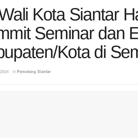
 Wali Kota Siantar 
mmit Seminar dan 
upaten/Kota di Se
 2024
in
Pematang Siantar