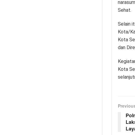
narasum
Sehat.
Selain i
Kota/Kab
Kota Sem
dan Dir
Kegiata
Kota Se
selanjut
Previou
Pol
Lak
Lay