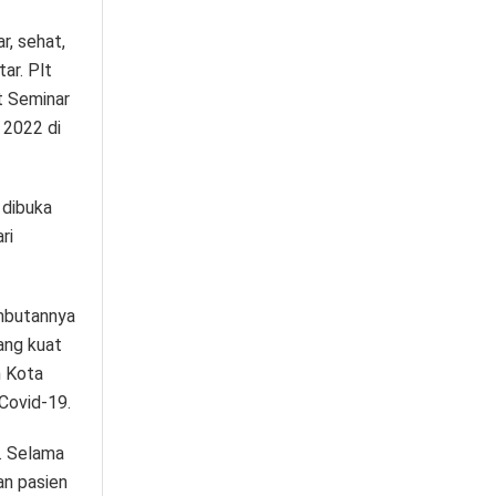
, sehat,
ar. Plt
t Seminar
 2022 di
 dibuka
ri
ambutannya
ang kuat
n Kota
 Covid-19.
9. Selama
an pasien