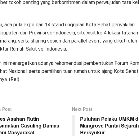
ber tokoh penting yang berkomitmen dalam perwujudan tata kel
tu, ada pula expo dari 14 stand unggulan Kota Sehat perwakilan
upaten dan Provinsi se-Indonesia, site visit ke 4 lokasi tatanan
arang, serta sharing sesion dan parallel event yang diikuti oleh
ektur Rumah Sakit se-Indonesia.
n ini menargetkan adanya rekomendasi pembentukan Forum Kom
hat Nasional, serta pemilihan tuan rumah untuk ajang Kota Sehat
nya. (Rel)
s Post
Next Post
res Asahan Rutin
Puluhan Pelaku UMKM di
sanakan Gasuling Damas
Mangrove Pantai Sejara
ani Masyarakat
Bersyukur