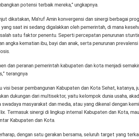
angkan potensi terbaik mereka,” ungkapnya.
njut dikatakan, Ma’ruf Amin konvergensi dan sinergi berbagai pro
s yang saat ini sedang digalakkan oleh pemerintah, di mana kese
 salah satu faktor penentu. Seperti percepatan penurunan stunti
n angka kematian ibu, bayi dan anak, serta penurunan prevalensi
osis.
en dan peranan pemerintah kabupaten dan kota menjadi semaki
s,” terangnya
itu visi besar pembangunan Kabupaten dan Kota Sehat, katanya, j
kan dukungan dari multisektor, yaitu kelompok dunia usaha, akad
 swadaya masyarakat dan media, atau yang dikenal dengan kemi
ix. Termasuk sinergi di lingkup internal Kabupaten dan Kota, ma
antar Kabupaten dan Kota.
erharap, dengan satu gerakan bersama, seluruh target yang terka