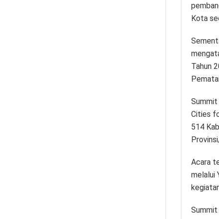
pembang
Kota se
Sementa
mengata
Tahun 2
Pematan
Summit 
Cities f
514 Kab
Provins
Acara t
melalui 
kegiatan
Summit 