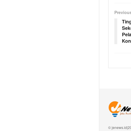
Previou
Tin
Seko
Pel
Kon
© jenews.id|2