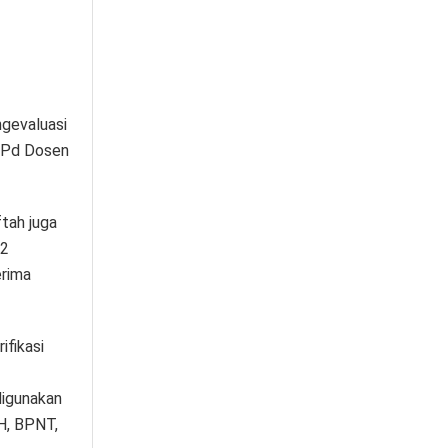
ngevaluasi
M.Pd Dosen
tah juga
12
erima
fikasi
digunakan
H, BPNT,