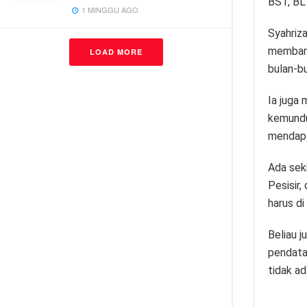
BST, BL
1 MINGGU AGO
Syahriz
membant
LOAD MORE
bulan-b
Ia juga
kemundu
mendapa
Ada sek
Pesisir,
harus di
Beliau 
pendata
tidak ad