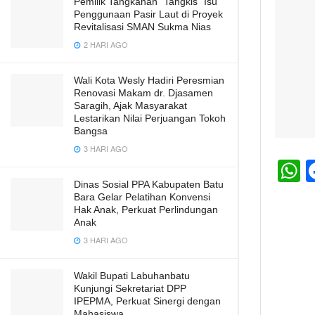
Pemilik Tangkahan “Tangkis” Isu
Penggunaan Pasir Laut di Proyek
Revitalisasi SMAN Sukma Nias
2 HARI AGO
Wali Kota Wesly Hadiri Peresmian
Renovasi Makam dr. Djasamen
Saragih, Ajak Masyarakat
Lestarikan Nilai Perjuangan Tokoh
Bangsa
3 HARI AGO
h
Dinas Sosial PPA Kabupaten Batu
Bara Gelar Pelatihan Konvensi
a
Hak Anak, Perkuat Perlindungan
Anak
s
3 HARI AGO
A
p
Wakil Bupati Labuhanbatu
Kunjungi Sekretariat DPP
p
IPEPMA, Perkuat Sinergi dengan
Mahasiswa