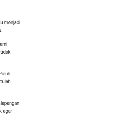
t
lu menjadi
.
lami
tidak
Puluh
tulah
alapangan
k agar