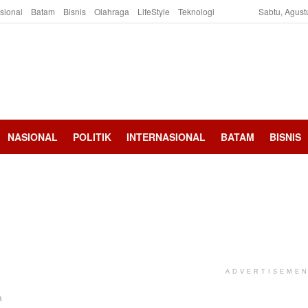
asional
Batam
Bisnis
Olahraga
LifeStyle
Teknologi
Sabtu, Agust
NASIONAL
POLITIK
INTERNASIONAL
BATAM
BISNIS
ADVERTISEME
a