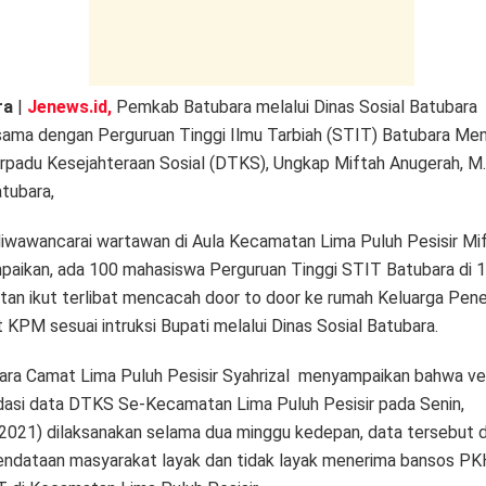
k
ra
|
Jenews.id,
Pemkab Batubara melalui Dinas Sosial Batubara
sama dengan Perguruan Tinggi Ilmu Tarbiah (STIT) Batubara Me
rpadu Kesejahteraan Sosial (DTKS), Ungkap Miftah Anugerah, 
tubara,
diwawancarai wartawan di Aula Kecamatan Lima Puluh Pesisir Mif
aikan, ada 100 mahasiswa Perguruan Tinggi STIT Batubara di 
an ikut terlibat mencacah door to door ke rumah Keluarga Pen
KPM sesuai intruksi Bupati melalui Dinas Sosial Batubara.
ra Camat Lima Puluh Pesisir Syahrizal menyampaikan bahwa veri
idasi data DTKS Se-Kecamatan Lima Puluh Pesisir pada Senin,
2021) dilaksanakan selama dua minggu kedepan, data tersebut 
endataan masyarakat layak dan tidak layak menerima bansos PK