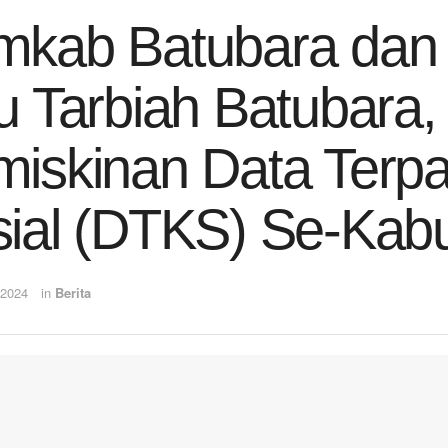
kab Batubara dan 
u Tarbiah Batubara,
iskinan Data Terp
ial (DTKS) Se-Kab
 2024
in
Berita