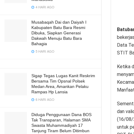
4 HARI AGO
Musabaqah Dai dan Daiyah I
Kabupaten Batu Bara Resmi
Batuba
Dibuka, Siapkan Generasi
bekerja
Dakwah Menuju Batu Bara
Bahagia
Data Te
5 HARI AGO
STIT Ba
Ketika 
menyamp
Sigap Tegas Lugas Kanit Reskrim
Bersama Tim Opsnal Polsek
Kecamat
Medan Area, Amankan Pelaku
Manfaat 
Rampas Hp Lansia
6 HARI AGO
Sementa
dan val
Diduga Penggunaan Dana BOS
(16/08/
Tak Transparan, Halaman SMA
Swasta Muhammadiyah 17
untuk p
Tanjung Tiram Belum Ditimbun