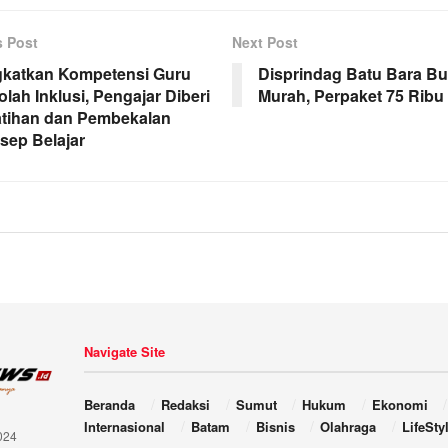
s Post
Next Post
gkatkan Kompetensi Guru
Disprindag Batu Bara Bu
lah Inklusi, Pengajar Diberi
Murah, Perpaket 75 Ribu
atihan dan Pembekalan
sep Belajar
Navigate Site
Beranda
Redaksi
Sumut
Hukum
Ekonomi
Internasional
Batam
Bisnis
Olahraga
LifeSty
024