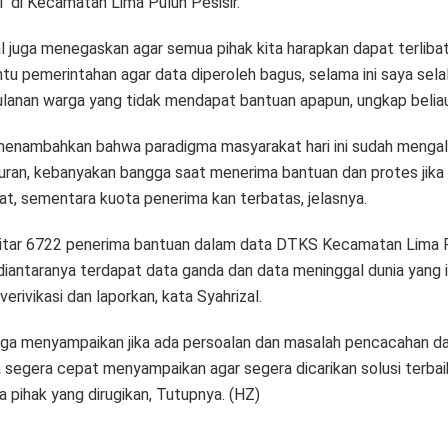
T di Kecamatan Lima Puluh Pesisir.
al juga menegaskan agar semua pihak kita harapkan dapat terliba
u pemerintahan agar data diperoleh bagus, selama ini saya sela
ulanan warga yang tidak mendapat bantuan apapun, ungkap beliau
 menambahkan bahwa paradigma masyarakat hari ini sudah menga
ran, kebanyakan bangga saat menerima bantuan dan protes jika 
t, sementara kuota penerima kan terbatas, jelasnya.
itar 6722 penerima bantuan dalam data DTKS Kecamatan Lima 
 diantaranya terdapat data ganda dan data meninggal dunia yang i
 verivikasi dan laporkan, kata Syahrizal.
juga menyampaikan jika ada persoalan dan masalah pencacahan d
 segera cepat menyampaikan agar segera dicarikan solusi terbai
a pihak yang dirugikan, Tutupnya. (HZ)