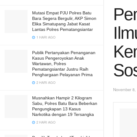
Pem
Mutasi Empat PJU Polres Batu
Bara Segera Bergulir, AKP Simon
Elika Simatupang Jabat Kasat
Ilm
Lantas Polres Pematangsiantar
1 HARI AGO
Kem
Publik Pertanyakan Penanganan
Kasus Pengeroyokan Anak
Sos
Wartawan, Polres
Pematangsiantar Justru Raih
Penghargaan Pelayanan Prima
2 HARI AGO
November 8,
Musnahkan Hampir 2 Kilogram
Sabu, Polres Batu Bara Beberkan
Pengungkapan 13 Kasus
Narkotika dengan 19 Tersangka
2 HARI AGO