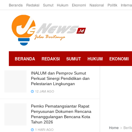
Beranda
Redaksi
Sumut
Hukum
Ekonomi
Nasional
Politik
Intern
LATEST
TRENDING
Pemkab Batubara dan Sekolah Tinggi
Ilmu Tarbiah Batubara, Evaluasi Data
Kemiskinan Data Terpadu
Kesejahteraan Sosial (DTKS) Se-
Kabupaten Batubara
2 TAHUN AGO
BERANDA
REDAKSI
SUMUT
HUKUM
EKONOMI
INALUM dan Pemprov Sumut
Perkuat Sinergi Pendidikan dan
Pelestarian Lingkungan
12 JAM AGO
Pemko Pematangsiantar Rapat
Penyusunan Dokumen Rencana
Penanggulangan Bencana Kota
Tahun 2026
Home
Berit
1 HARI AGO