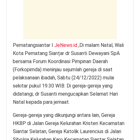
p
o
g
n
p
o
er
k
k
Pematangsiantar I
JeNews.id
,Di malam Natal, Wali
Kota Pematang Sianțar dr Susanti Dewayani SpA
bersama Forum Koordinasi Pimpinan Daerah
(Forkopimda) meninjau sejumlah gereja di saat
pelaksanaan ibadah, Sabtu (24/12/2022) mulai
sekitar pukul 19.30 WIB. Di gereja-gereja yang
didatangi, dr Susanti mengucapkan Selamat Hari
Natal kepada para jemaat.
Gereja-gereja yang dikunjungi antara lain, Gereja
HKBP di Jalan Gereja Kelurahan Kristen Kecamatan
Siantar Selatan, Gereja Katolik Laurencius di Jalan
Sibolga Kelurahan Karo Kecamatan Siantar Selatan,