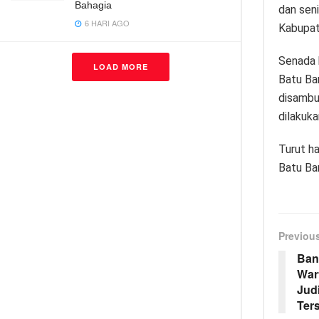
Bahagia
dan sen
6 HARI AGO
Kabupate
Senada 
LOAD MORE
Batu Bar
disambut
dilakuk
Turut h
Batu Ba
Previou
Ban
War
Jud
Ter