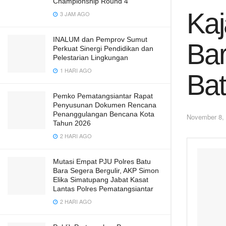
Championship Round 4
Kaj
3 JAM AGO
INALUM dan Pemprov Sumut
Bar
Perkuat Sinergi Pendidikan dan
Pelestarian Lingkungan
1 HARI AGO
Bat
Pemko Pematangsiantar Rapat
Penyusunan Dokumen Rencana
Penanggulangan Bencana Kota
November 8,
Tahun 2026
2 HARI AGO
Mutasi Empat PJU Polres Batu
Bara Segera Bergulir, AKP Simon
Elika Simatupang Jabat Kasat
Lantas Polres Pematangsiantar
2 HARI AGO