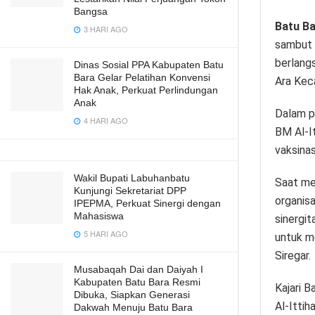
Bangsa
Batu B
3 HARI AGO
sambut 
berlang
Dinas Sosial PPA Kabupaten Batu
Bara Gelar Pelatihan Konvensi
Ara Kec
Hak Anak, Perkuat Perlindungan
Anak
Dalam p
4 HARI AGO
BM Al-I
vaksinas
Wakil Bupati Labuhanbatu
Saat me
Kunjungi Sekretariat DPP
organis
IPEPMA, Perkuat Sinergi dengan
Mahasiswa
sinergi
5 HARI AGO
untuk m
Siregar.
Musabaqah Dai dan Daiyah I
Kabupaten Batu Bara Resmi
Kajari 
Dibuka, Siapkan Generasi
Al-Itti
Dakwah Menuju Batu Bara