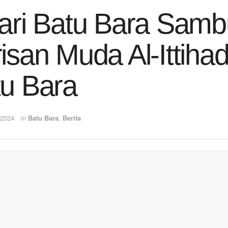
ari Batu Bara Samb
isan Muda Al-Ittiha
u Bara
 2024
in
Batu Bara
,
Berita