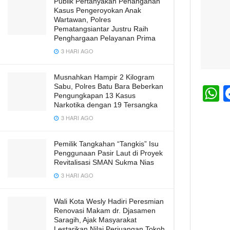
Publik Pertanyakan Penanganan
Kasus Pengeroyokan Anak
Wartawan, Polres
Pematangsiantar Justru Raih
Penghargaan Pelayanan Prima
3 HARI AGO
Musnahkan Hampir 2 Kilogram
Sabu, Polres Batu Bara Beberkan
Pengungkapan 13 Kasus
h
Narkotika dengan 19 Tersangka
3 HARI AGO
a
s
Pemilik Tangkahan “Tangkis” Isu
A
Penggunaan Pasir Laut di Proyek
Revitalisasi SMAN Sukma Nias
p
3 HARI AGO
p
Wali Kota Wesly Hadiri Peresmian
Renovasi Makam dr. Djasamen
Saragih, Ajak Masyarakat
Lestarikan Nilai Perjuangan Tokoh