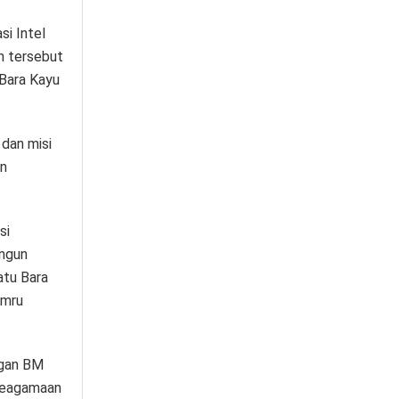
si Intel
n tersebut
 Bara Kayu
dan misi
an
si
angun
atu Bara
Amru
ngan BM
 keagamaan