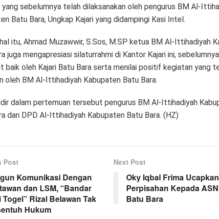
i yang sebelumnya telah dilaksanakan oleh pengurus BM Al-Ittih
n Batu Bara, Ungkap Kajari yang didampingi Kasi Intel.
hal itu, Ahmad Muzawwir, S.Sos, M.SP ketua BM Al-Ittihadiyah 
a juga mengapresiasi silaturrahmi di Kantor Kajari ini, sebelumnya
 baik oleh Kajari Batu Bara serta menilai positif kegiatan yang t
an oleh BM Al-Ittihadiyah Kabupaten Batu Bara.
adir dalam pertemuan tersebut pengurus BM Al-Ittihadiyah Kabu
ra dan DPD Al-Ittihadiyah Kabupaten Batu Bara. (HZ)
s Post
Next Post
gun Komunikasi Dengan
Oky Iqbal Frima Ucapka
tawan dan LSM, “Bandar
Perpisahan Kepada AS
i Togel” Rizal Belawan Tak
Batu Bara
sentuh Hukum