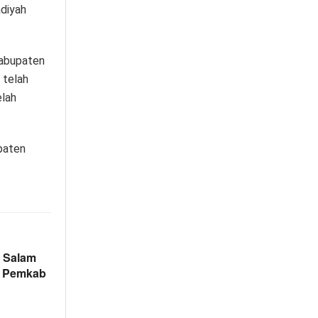
adiyah
Kabupaten
 telah
elah
paten
n Salam
N Pemkab