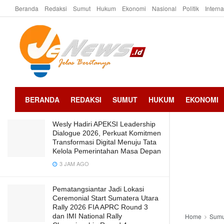
Beranda
Redaksi
Sumut
Hukum
Ekonomi
Nasional
Politik
Intern
LATEST
TRENDING
Kajari Batu Bara Sambut Baik
Kunjungan Barisan Muda Al-Ittihadiyah
Kabupaten Batu Bara
2 TAHUN AGO
BERANDA
REDAKSI
SUMUT
HUKUM
EKONOMI
Wesly Hadiri APEKSI Leadership
Dialogue 2026, Perkuat Komitmen
Transformasi Digital Menuju Tata
Kelola Pemerintahan Masa Depan
3 JAM AGO
Pematangsiantar Jadi Lokasi
Ceremonial Start Sumatera Utara
Rally 2026 FIA APRC Round 3
dan IMI National Rally
Home
Sumu