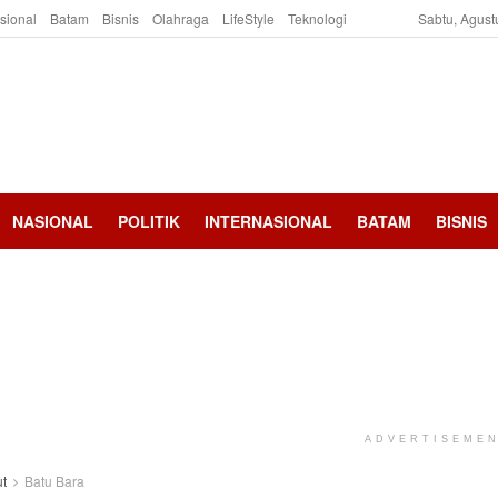
asional
Batam
Bisnis
Olahraga
LifeStyle
Teknologi
Sabtu, Agust
NASIONAL
POLITIK
INTERNASIONAL
BATAM
BISNIS
ADVERTISEME
t
Batu Bara