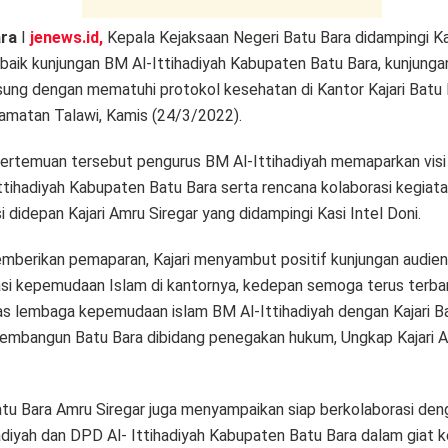
ara
I
jenews.id,
Kepala Kejaksaan Negeri Batu Bara didampingi Ka
baik kunjungan BM Al-Ittihadiyah Kabupaten Batu Bara, kunjunga
sung dengan mematuhi protokol kesehatan di Kantor Kajari Batu
amatan Talawi, Kamis (24/3/2022).
ertemuan tersebut pengurus BM Al-Ittihadiyah memaparkan visi 
ttihadiyah Kabupaten Batu Bara serta rencana kolaborasi kegiat
i didepan Kajari Amru Siregar yang didampingi Kasi Intel Doni.
mberikan pemaparan, Kajari menyambut positif kunjungan audien
asi kepemudaan Islam di kantornya, kedepan semoga terus terb
tas lembaga kepemudaan islam BM Al-Ittihadiyah dengan Kajari B
embangun Batu Bara dibidang penegakan hukum, Ungkap Kajari 
Batu Bara Amru Siregar juga menyampaikan siap berkolaborasi de
hadiyah dan DPD Al- Ittihadiyah Kabupaten Batu Bara dalam giat