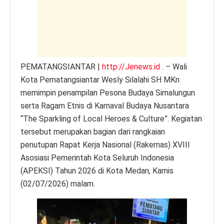
p
o
er
k
k
PEMATANGSIANTAR |
http://Jenews.id
. – Wali
Kota Pematangsiantar Wesly Silalahi SH MKn
memimpin penampilan Pesona Budaya Simalungun
serta Ragam Etnis di Karnaval Budaya Nusantara
“The Sparkling of Local Heroes & Culture”. Kegiatan
tersebut merupakan bagian dari rangkaian
penutupan Rapat Kerja Nasional (Rakernas) XVIII
Asosiasi Pemerintah Kota Seluruh Indonesia
(APEKSI) Tahun 2026 di Kota Medan, Kamis
(02/07/2026) malam.