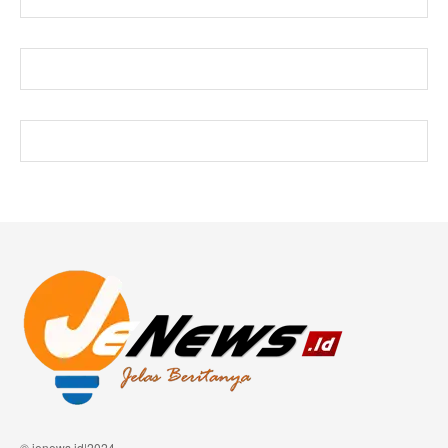
© jenews.id|2024