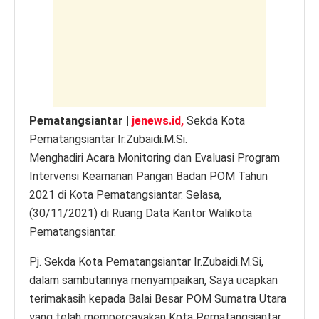
p
o
g
n
p
o
er
k
k
Pematangsiantar |
jenews.id,
Sekda Kota
Pematangsiantar Ir.Zubaidi.M.Si.
Menghadiri Acara Monitoring dan Evaluasi Program
Intervensi Keamanan Pangan Badan POM Tahun
2021 di Kota Pematangsiantar. Selasa,
(30/11/2021) di Ruang Data Kantor Walikota
Pematangsiantar.
Pj. Sekda Kota Pematangsiantar Ir.Zubaidi.M.Si,
dalam sambutannya menyampaikan, Saya ucapkan
terimakasih kepada Balai Besar POM Sumatra Utara
yang telah mempercayakan Kota Pematangsiantar