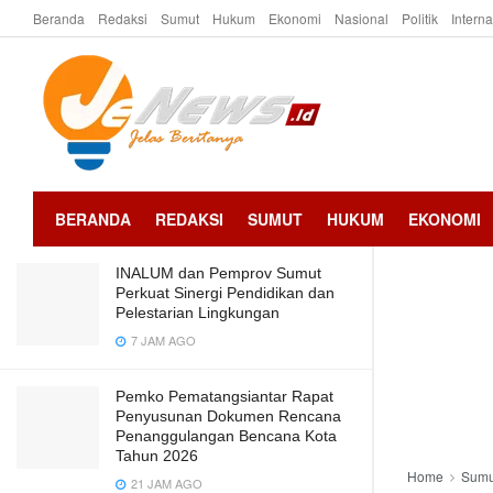
Beranda
Redaksi
Sumut
Hukum
Ekonomi
Nasional
Politik
Intern
LATEST
TRENDING
Saat Safari Ramadhan, dr Susanti
Sampaikan Stok Sembako Aman
2 TAHUN AGO
BERANDA
REDAKSI
SUMUT
HUKUM
EKONOMI
INALUM dan Pemprov Sumut
Perkuat Sinergi Pendidikan dan
Pelestarian Lingkungan
7 JAM AGO
Pemko Pematangsiantar Rapat
Penyusunan Dokumen Rencana
Penanggulangan Bencana Kota
Tahun 2026
Home
Sumu
21 JAM AGO