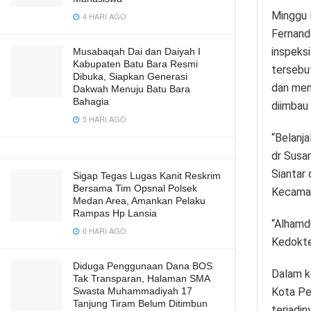
Minggu 
4 HARI AGO
Fernando
inspeks
Musabaqah Dai dan Daiyah I
Kabupaten Batu Bara Resmi
tersebu
Dibuka, Siapkan Generasi
dan menj
Dakwah Menuju Batu Bara
Bahagia
diimbau 
5 HARI AGO
“Belanja
dr Susa
Siantar
Sigap Tegas Lugas Kanit Reskrim
Bersama Tim Opsnal Polsek
Kecamat
Medan Area, Amankan Pelaku
Rampas Hp Lansia
“Alhamdu
6 HARI AGO
Kedokte
Diduga Penggunaan Dana BOS
Dalam k
Tak Transparan, Halaman SMA
Kota Pe
Swasta Muhammadiyah 17
Tanjung Tiram Belum Ditimbun
terjadin