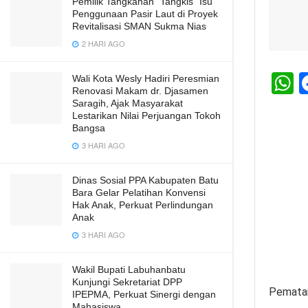
Pemilik Tangkahan “Tangkis” Isu
Penggunaan Pasir Laut di Proyek
Revitalisasi SMAN Sukma Nias
2 HARI AGO
Wali Kota Wesly Hadiri Peresmian
Renovasi Makam dr. Djasamen
h
Saragih, Ajak Masyarakat
Lestarikan Nilai Perjuangan Tokoh
a
Bangsa
s
3 HARI AGO
A
Dinas Sosial PPA Kabupaten Batu
p
Bara Gelar Pelatihan Konvensi
p
Hak Anak, Perkuat Perlindungan
Anak
3 HARI AGO
Wakil Bupati Labuhanbatu
Kunjungi Sekretariat DPP
Pematan
IPEPMA, Perkuat Sinergi dengan
Mahasiswa