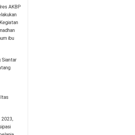
olres AKBP
elakukan
 Kegiatan
amadhan
aum ibu
 Siantar
atang
ltas
 2023,
ipasi
belanja