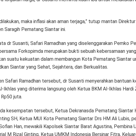
i dilakukan, maka inflasi akan aman terjaga,” tutup mantan Direktu
n Saragih Pematang Siantar ini.
ata dr Susanti, Safari Ramadhan yang diselenggarakan Pemko 
 bersama Forkopimda merupakan bukti sebuah kebersamaan yan
an suatu kekuatan dalam membangun Kota Pematang Siantar u
an Siantar yang Sehat, Sejahtera, dan Berkualitas.
n Safari Ramadhan tersebut, dr Susanti menyerahkan bantuan 
l-Ikhlas yang diterima langsung oleh Ketua BKM Al-Ikhlas Hardi Z
 Rp50 juta.
ada kesempatan tersebut, Ketua Dekranasda Pematang Siantar
Ginting SH, Ketua MUI Kota Pematang Siantar Drs HM Ali Lubis, 
Sofian Han, mewakili Kapolsek Siantar Barat Agustina, Pembin
ial M Rizal Ginting, Ketua UMKM Indonesia Bersinar Fitra, Kelua