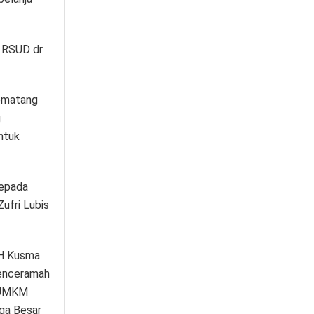
r RSUD dr
Pematang
g
ntuk
kepada
ufri Lubis
 H Kusma
penceramah
a UMKM
rga Besar