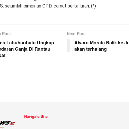
, sejumlah pimpinan OPD, camat serta lurah. (*)
s Post
Next Post
res Labuhanbatu Ungkap
Alvaro Morata Balik ke J
edaran Ganja Di Rantau
akan terhalang
pat
Navigate Site