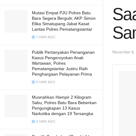
Saa
Mutasi Empat PJU Polres Batu
Bara Segera Bergulir, AKP Simon
Elika Simatupang Jabat Kasat
Sa
Lantas Polres Pematangsiantar
1 HARI AGO
November 8,
Publik Pertanyakan Penanganan
Kasus Pengeroyokan Anak
Wartawan, Polres
Pematangsiantar Justru Raih
Penghargaan Pelayanan Prima
2 HARI AGO
Musnahkan Hampir 2 Kilogram
Sabu, Polres Batu Bara Beberkan
Pengungkapan 13 Kasus
Narkotika dengan 19 Tersangka
2 HARI AGO