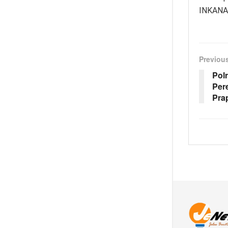
INKANAS
Previou
Pol
Per
Pra