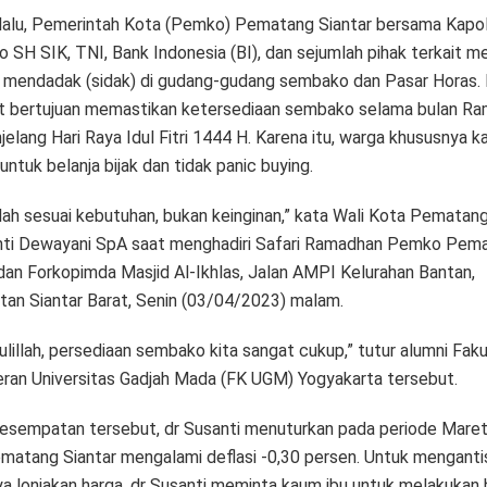
lalu, Pemerintah Kota (Pemko) Pematang Siantar bersama Kap
 SH SIK, TNI, Bank Indonesia (BI), dan sejumlah pihak terkait m
i mendadak (sidak) di gudang-gudang sembako dan Pasar Horas.
t bertujuan memastikan ketersediaan sembako selama bulan R
elang Hari Raya Idul Fitri 1444 H. Karena itu, warga khususnya k
untuk belanja bijak dan tidak panic buying.
lah sesuai kebutuhan, bukan keinginan,” kata Wali Kota Pematang
nti Dewayani SpA saat menghadiri Safari Ramadhan Pemko Pem
 dan Forkopimda Masjid Al-Ikhlas, Jalan AMPI Kelurahan Bantan,
an Siantar Barat, Senin (03/04/2023) malam.
lillah, persediaan sembako kita sangat cukup,” tutur alumni Faku
ran Universitas Gadjah Mada (FK UGM) Yogyakarta tersebut.
esempatan tersebut, dr Susanti menuturkan pada periode Maret
matang Siantar mengalami deflasi -0,30 persen. Untuk mengantis
ya lonjakan harga, dr Susanti meminta kaum ibu untuk melakukan 