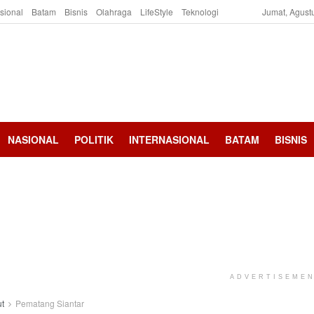
asional
Batam
Bisnis
Olahraga
LifeStyle
Teknologi
Jumat, Agust
NASIONAL
POLITIK
INTERNASIONAL
BATAM
BISNIS
ADVERTISEME
t
Pematang Siantar