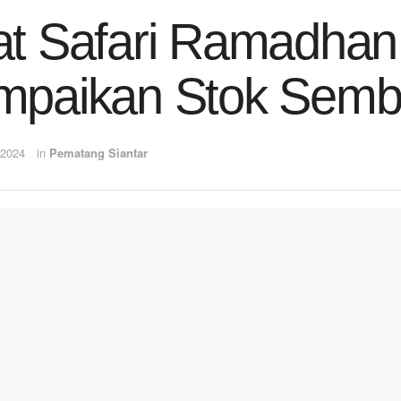
t Safari Ramadhan,
mpaikan Stok Sem
 2024
in
Pematang Siantar