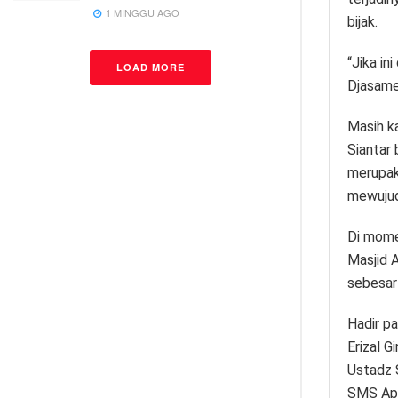
1 MINGGU AGO
bijak.
“Jika in
LOAD MORE
Djasame
Masih k
Siantar
merupak
mewujudk
Di mome
Masjid A
sebesar
Hadir p
Erizal 
Ustadz 
SMS Apr