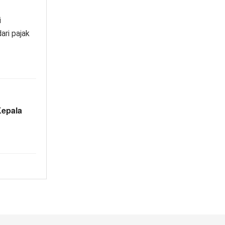
i
ari pajak
Kepala