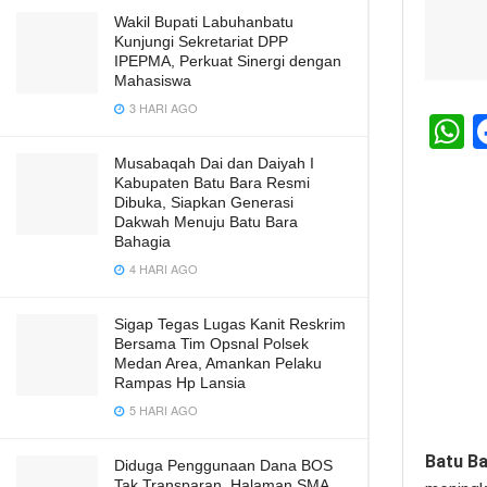
Wakil Bupati Labuhanbatu
Kunjungi Sekretariat DPP
IPEPMA, Perkuat Sinergi dengan
Mahasiswa
3 HARI AGO
h
Musabaqah Dai dan Daiyah I
Kabupaten Batu Bara Resmi
a
Dibuka, Siapkan Generasi
s
Dakwah Menuju Batu Bara
Bahagia
A
4 HARI AGO
p
p
Sigap Tegas Lugas Kanit Reskrim
Bersama Tim Opsnal Polsek
Medan Area, Amankan Pelaku
Rampas Hp Lansia
5 HARI AGO
Batu B
Diduga Penggunaan Dana BOS
Tak Transparan, Halaman SMA