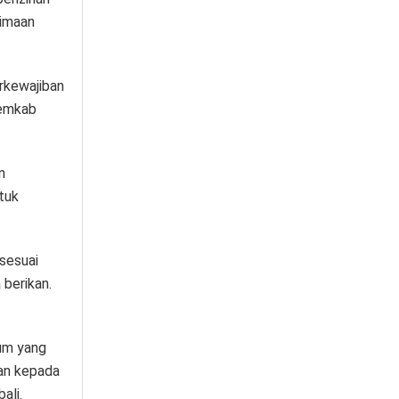
rimaan
erkewajiban
Pemkab
n
tuk
 sesuai
 berikan.
num yang
kan kepada
ali.