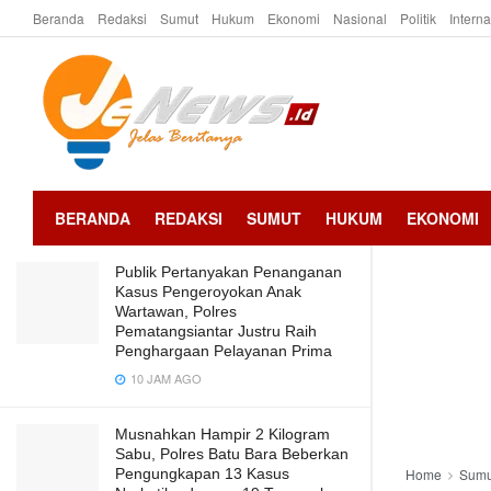
Beranda
Redaksi
Sumut
Hukum
Ekonomi
Nasional
Politik
Intern
LATEST
TRENDING
Rijali: Perlu Regulasi Untuk Tertibkan
Usaha Yang Tidak Bayar Pajak
2 TAHUN AGO
BERANDA
REDAKSI
SUMUT
HUKUM
EKONOMI
Publik Pertanyakan Penanganan
Kasus Pengeroyokan Anak
Wartawan, Polres
Pematangsiantar Justru Raih
Penghargaan Pelayanan Prima
10 JAM AGO
Musnahkan Hampir 2 Kilogram
Sabu, Polres Batu Bara Beberkan
Pengungkapan 13 Kasus
Home
Sumu