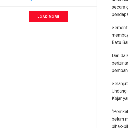
secara 
pendapat
LOAD MORE
Sementar
membaya
Batu Ba
Dan dal
perizina
pembangu
Selanjut
Undang-
Kejar ya
“Pemkab
belum me
pihak-pi