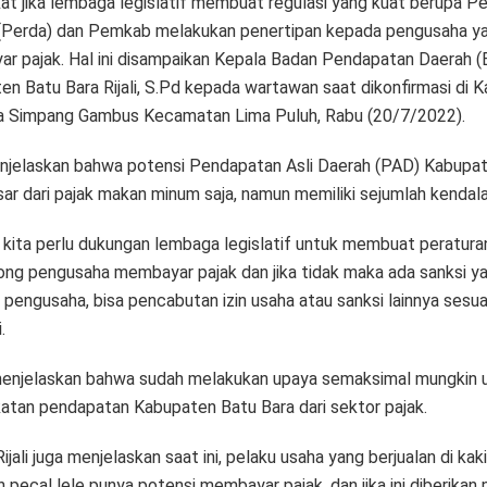
at jika lembaga legislatif membuat regulasi yang kuat berupa Pe
(Perda) dan Pemkab melakukan penertipan kepada pengusaha ya
r pajak. Hal ini disampaikan Kepala Badan Pendapatan Daerah 
n Batu Bara Rijali, S.Pd kepada wartawan saat dikonfirmasi di K
 Simpang Gambus Kecamatan Lima Puluh, Rabu (20/7/2022).
menjelaskan bahwa potensi Pendapatan Asli Daerah (PAD) Kabupa
ar dari pajak makan minum saja, namun memiliki sejumlah kendala
i kita perlu dukungan lembaga legislatif untuk membuat peratura
ng pengusaha membayar pajak dan jika tidak maka ada sanksi y
 pengusaha, bisa pencabutan izin usaha atau sanksi lainnya sesua
.
menjelaskan bahwa sudah melakukan upaya semaksimal mungkin 
atan pendapatan Kabupaten Batu Bara dari sektor pajak.
jali juga menjelaskan saat ini, pelaku usaha yang berjualan di kaki 
 pecal lele punya potensi membayar pajak, dan jika ini diberikan 