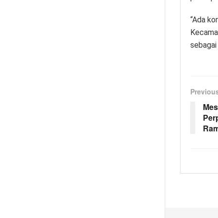
“Ada kon
Kecamat
sebagai
Previou
Mess
Per
Ra