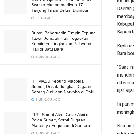
meningk
Swasta Muhammadiyah 17
Daerah 
Tanjung Tiram Belum Ditimbun
membaya
6 HARI AGO
Kabupate
Bapenda
Bupati Baharuddin Pimpin Tepung
Tawar Jemaah Haji, Tegaskan
Komitmen Tingkatkan Pelayanan
Rijali 
Haji di Batu Bara
Bara bes
1 MINGGU AGO
“Saat in
mendoro
HIPMASU Kepung Mapolda
diterima
Sumut, Desak Bongkar Dugaan
ujar Rijali
Sarang Judi dan Narkoba di Dairi
1 MINGGU AGO
Ia pun 
meningk
FPPI Sumut Akan Gelar Aksi di
Polda Sumut, Soroti Dugaan
Namun Ri
Maraknya Perjudian di Samosir
1 MINGGU AGO
uduk dan