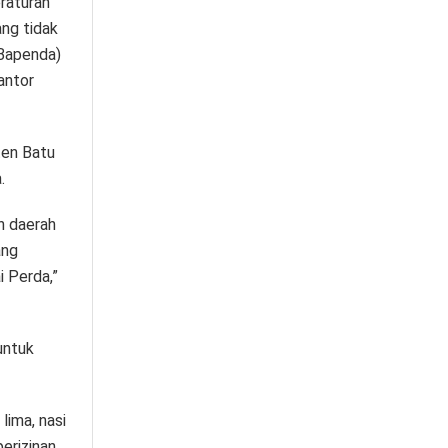
raturan
ng tidak
(Bapenda)
antor
ten Batu
.
n daerah
ang
i Perda,”
untuk
lima, nasi
perizinan