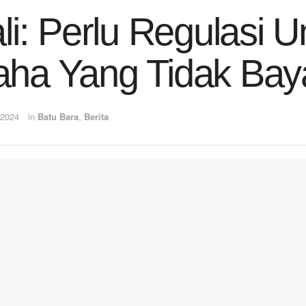
ali: Perlu Regulasi U
ha Yang Tidak Bay
 2024
in
Batu Bara
,
Berita