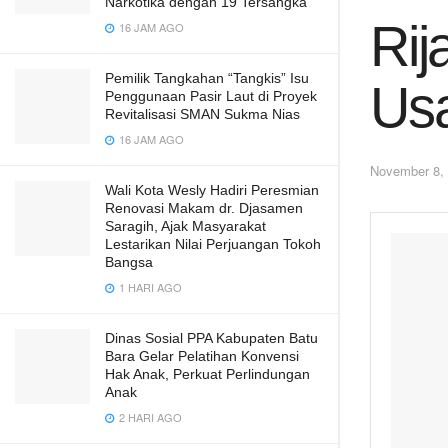
Narkotika dengan 19 Tersangka
Rij
16 JAM AGO
Pemilik Tangkahan “Tangkis” Isu
Usa
Penggunaan Pasir Laut di Proyek
Revitalisasi SMAN Sukma Nias
16 JAM AGO
November 8,
Wali Kota Wesly Hadiri Peresmian
Renovasi Makam dr. Djasamen
Saragih, Ajak Masyarakat
Lestarikan Nilai Perjuangan Tokoh
Bangsa
1 HARI AGO
Dinas Sosial PPA Kabupaten Batu
Bara Gelar Pelatihan Konvensi
Hak Anak, Perkuat Perlindungan
Anak
2 HARI AGO