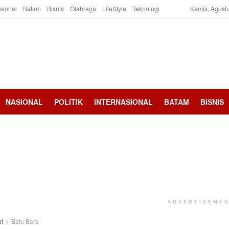
asional
Batam
Bisnis
Olahraga
LifeStyle
Teknologi
Kamis, Agustu
NASIONAL
POLITIK
INTERNASIONAL
BATAM
BISNIS
ADVERTISEME
t
Batu Bara