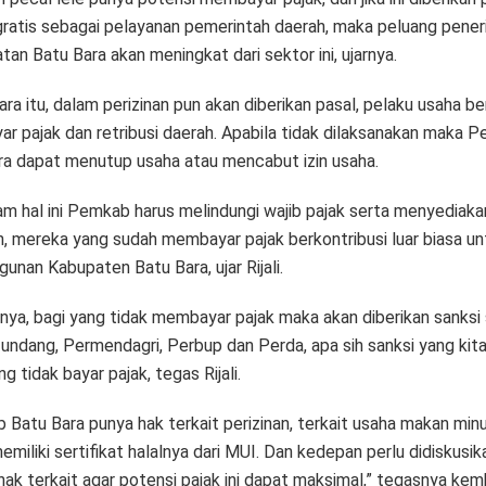
gratis sebagai pelayanan pemerintah daerah, maka peluang pene
an Batu Bara akan meningkat dari sektor ini, ujarnya.
a itu, dalam perizinan pun akan diberikan pasal, pelaku usaha b
r pajak dan retribusi daerah. Apabila tidak dilaksanakan maka 
ra dapat menutup usaha atau mencabut izin usaha.
am hal ini Pemkab harus melindungi wajib pajak serta menyediaka
n, mereka yang sudah membayar pajak berkontribusi luar biasa un
nan Kabupaten Batu Bara, ujar Rijali.
nya, bagi yang tidak membayar pajak maka akan diberikan sanksi
undang, Permendagri, Perbup dan Perda, apa sih sanksi yang kita
ng tidak bayar pajak, tegas Rijali.
 Batu Bara punya hak terkait perizinan, terkait usaha makan mi
miliki sertifikat halalnya dari MUI. Dan kedepan perlu didiskusi
hak terkait agar potensi pajak ini dapat maksimal,” tegasnya kemb