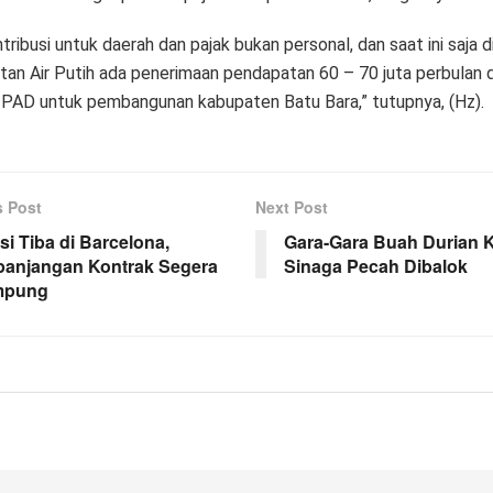
tribusi untuk daerah dan pajak bukan personal, dan saat ini saja d
an Air Putih ada penerimaan pendapatan 60 – 70 juta perbulan d
 PAD untuk pembangunan kabupaten Batu Bara,” tutupnya, (Hz).
s Post
Next Post
i Tiba di Barcelona,
Gara-Gara Buah Durian 
panjangan Kontrak Segera
Sinaga Pecah Dibalok
mpung