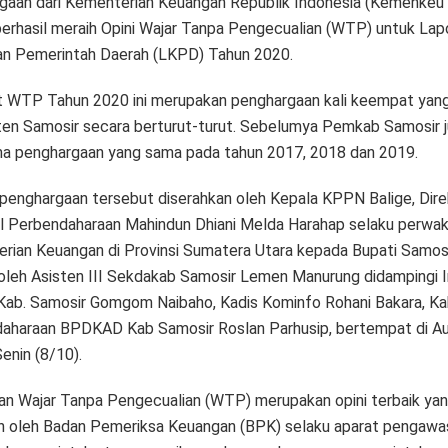
gaan dari Kementerian Keuangan Republik Indonesia (Kemenkeu 
berhasil meraih Opini Wajar Tanpa Pengecualian (WTP) untuk Lap
n Pemerintah Daerah (LKPD) Tahun 2020.
t WTP Tahun 2020 ini merupakan penghargaan kali keempat yang
en Samosir secara berturut-turut. Sebelumya Pemkab Samosir 
a penghargaan yang sama pada tahun 2017, 2018 dan 2019.
penghargaan tersebut diserahkan oleh Kepala KPPN Balige, Dire
l Perbendaharaan Mahindun Dhiani Melda Harahap selaku perwak
rian Keuangan di Provinsi Sumatera Utara kepada Bupati Samos
i oleh Asisten III Sekdakab Samosir Lemen Manurung didampingi 
Kab. Samosir Gomgom Naibaho, Kadis Kominfo Rohani Bakara, Ka
aharaan BPDKAD Kab Samosir Roslan Parhusip, bertempat di A
Senin (8/10).
an Wajar Tanpa Pengecualian (WTP) merupakan opini terbaik ya
an oleh Badan Pemeriksa Keuangan (BPK) selaku aparat pengawa