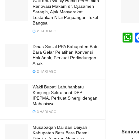
Wali Kota Wesly Hadiri Peresmian
Renovasi Makam dr. Djasamen
Saragih, Ajak Masyarakat
Lestarikan Nilai Perjuangan Tokoh
Bangsa
2 HARI AGO
h
Dinas Sosial PPA Kabupaten Batu
Bara Gelar Pelatihan Konvensi
a
Hak Anak, Perkuat Perlindungan
s
Anak
2 HARI AGO
A
p
Wakil Bupati Labuhanbatu
p
Kunjungi Sekretariat DPP
IPEPMA, Perkuat Sinergi dengan
Mahasiswa
3 HARI AGO
Musabaqah Dai dan Daiyah I
Samos
Kabupaten Batu Bara Resmi
Dibuka, Siapkan Generasi