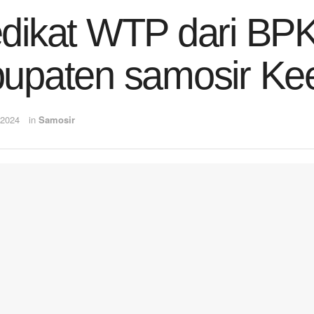
dikat WTP dari BPK
upaten samosir Ke
 2024
in
Samosir