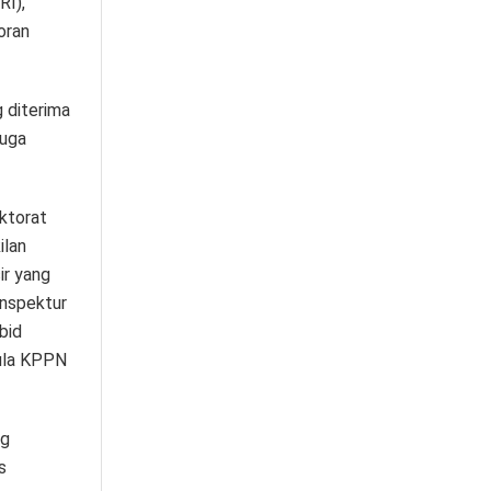
RI),
oran
 diterima
juga
ktorat
ilan
ir yang
Inspektur
bid
ula KPPN
ng
s