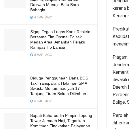
penghar
Dakwah Menuju Batu Bara
karena 
Bahagia
Keuanga
4 HARI AGO
Predika
Sigap Tegas Lugas Kanit Reskrim
Kabupat
Bersama Tim Opsnal Polsek
Medan Area, Amankan Pelaku
menerim
Rampas Hp Lansia
5 HARI AGO
Piagam 
Jendera
Kemente
Diduga Penggunaan Dana BOS
diwakil
Tak Transparan, Halaman SMA
Daerah 
Swasta Muhammadiyah 17
Tanjung Tiram Belum Ditimbun
Perbend
6 HARI AGO
Balige, 
Peroleh
Bupati Baharuddin Pimpin Tepung
Tawar Jemaah Haji, Tegaskan
diberik
Komitmen Tingkatkan Pelayanan