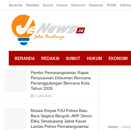
Beranda
Redaksi
Sumut
Hukum
Ekonomi
Nasional
Politik
Intern
LATEST
TRENDING
Predikat WTP dari BPK RI untuk
kabupaten samosir Keempat Kalinya
2 TAHUN AGO
BERANDA
REDAKSI
SUMUT
HUKUM
EKONOMI
Pemko Pematangsiantar Rapat
Penyusunan Dokumen Rencana
Penanggulangan Bencana Kota
Tahun 2026
3 JAM AGO
Mutasi Empat PJU Polres Batu
Bara Segera Bergulir, AKP Simon
Elika Simatupang Jabat Kasat
Lantas Polres Pematangsiantar
Home
Samo