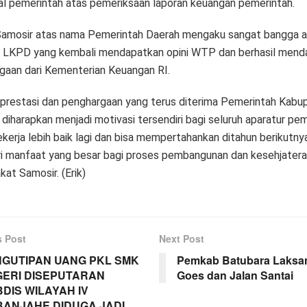
al pemerintah atas pemeriksaan laporan keuangan pemerintah.
Samosir atas nama Pemerintah Daerah mengaku sangat bangga 
i LKPD yang kembali mendapatkan opini WTP dan berhasil mend
gaan dari Kementerian Keuangan RI.
prestasi dan penghargaan yang terus diterima Pemerintah Kabu
diharapkan menjadi motivasi tersendiri bagi seluruh aparatur pe
kerja lebih baik lagi dan bisa mempertahankan ditahun berikutny
 manfaat yang besar bagi proses pembangunan dan kesehjater
at Samosir. (Erik)
s Post
Next Post
GUTIPAN UANG PKL SMK
Pemkab Batubara Laksa
ERI DISEPUTARAN
Goes dan Jalan Santai
DIS WILAYAH IV
ANJAHE DIDUGA JADI