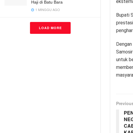
ekstern
Haji di Batu Bara
1 MINGGU AGO
Bupati 
prestas
LOAD MORE
penghar
Dengan 
Samosir 
untuk be
memberi
masyarak
Previou
PEN
NEG
CAB
KAB