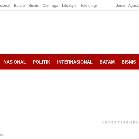
asional
Batam
Bisnis
Olahraga
LifeStyle
Teknologi
Jumat, Agust
NASIONAL
POLITIK
INTERNASIONAL
BATAM
BISNIS
ADVERTISEME
sir