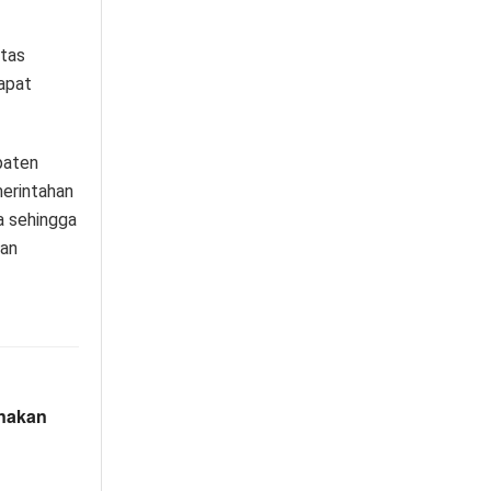
atas
apat
paten
merintahan
a sehingga
aan
nakan