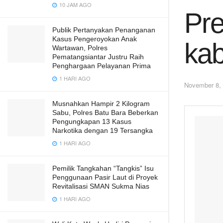
10 JAM AGO
Pre
Publik Pertanyakan Penanganan
Kasus Pengeroyokan Anak
kab
Wartawan, Polres
Pematangsiantar Justru Raih
Penghargaan Pelayanan Prima
1 HARI AGO
November 8,
Musnahkan Hampir 2 Kilogram
Sabu, Polres Batu Bara Beberkan
Pengungkapan 13 Kasus
Narkotika dengan 19 Tersangka
1 HARI AGO
Pemilik Tangkahan “Tangkis” Isu
Penggunaan Pasir Laut di Proyek
Revitalisasi SMAN Sukma Nias
1 HARI AGO