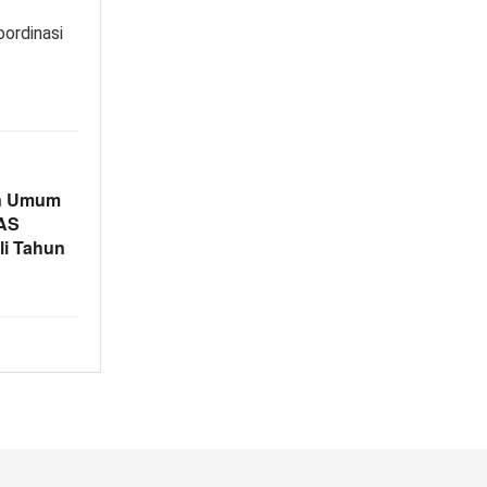
oordinasi
an Umum
AS
i Tahun