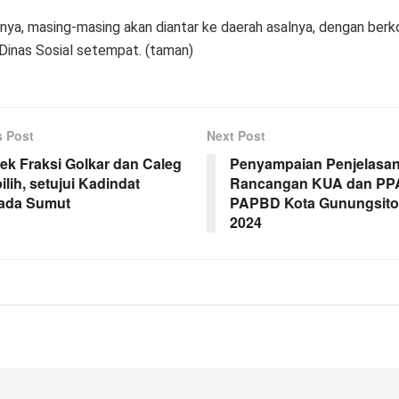
tnya, masing-masing akan diantar ke daerah asalnya, dengan berk
Dinas Sosial setempat. (taman)
s Post
Next Post
tek Fraksi Golkar dan Caleg
Penyampaian Penjelas
ilih, setujui Kadindat
Rancangan KUA dan PP
kada Sumut
PAPBD Kota Gunungsitol
2024