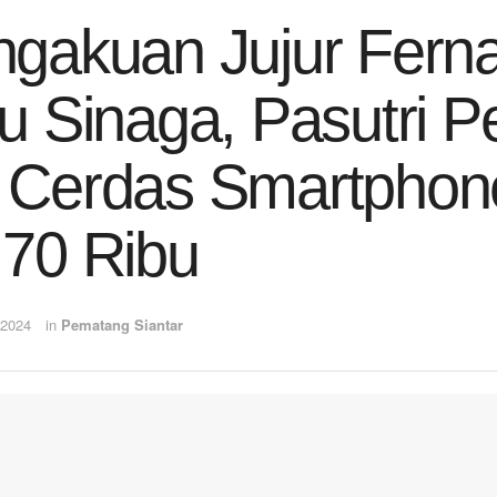
gakuan Jujur Fern
u Sinaga, Pasutri P
Cerdas Smartphone
70 Ribu
 2024
in
Pematang Siantar