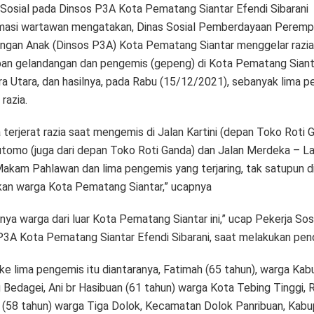
 Sosial pada Dinsos P3A Kota Pematang Siantar Efendi Sibarani
rmasi wartawan mengatakan, Dinas Sosial Pemberdayaan Peremp
ungan Anak (Dinsos P3A) Kota Pematang Siantar menggelar razia
ban gelandangan dan pengemis (gepeng) di Kota Pematang Siant
a Utara, dan hasilnya, pada Rabu (15/12/2021), sebanyak lima 
 razia.
terjerat razia saat mengemis di Jalan Kartini (depan Toko Roti G
utomo (juga dari depan Toko Roti Ganda) dan Jalan Merdeka – 
akam Pahlawan dan lima pengemis yang terjaring, tak satupun d
an warga Kota Pematang Siantar,” ucapnya
nya warga dari luar Kota Pematang Siantar ini,” ucap Pekerja Sos
P3A Kota Pematang Siantar Efendi Sibarani, saat melakukan pen
ke lima pengemis itu diantaranya, Fatimah (65 tahun), warga Ka
Bedagei, Ani br Hasibuan (61 tahun) warga Kota Tebing Tinggi, R
 (58 tahun) warga Tiga Dolok, Kecamatan Dolok Panribuan, Kab