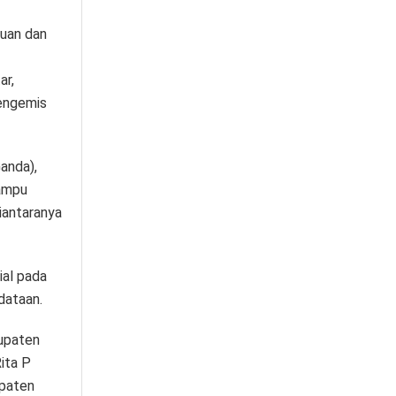
uan dan
ar,
pengemis
anda),
Lampu
iantaranya
ial pada
dataan.
bupaten
ita P
upaten