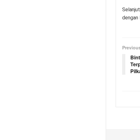
Selanju
dengan 
Previou
Bin
Terp
Pil