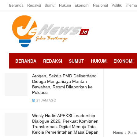
Beranda
Redaksi
Sumut
Hukum
Ekonomi
Nasional
Politik
Intern
LATEST
TRENDING
Pengakuan Jujur Fernando Ambarita
dan boru Sinaga, Pasutri Pengemis
Pemilik HP Cerdas Smartphone,
Setengah Hari Rp 70 Ribu
2 TAHUN AGO
BERANDA
REDAKSI
SUMUT
HUKUM
EKONOMI
Arogan, Sekdis PMD Deliserdang
Diduga Menganiaya Mantan
Bawahan, Resmi Dilaporkan ke
Poldasu
21 JAM AGO
Wesly Hadiri APEKSI Leadership
Dialogue 2026, Perkuat Komitmen
Transformasi Digital Menuju Tata
Kelola Pemerintahan Masa Depan
Home
Sumu