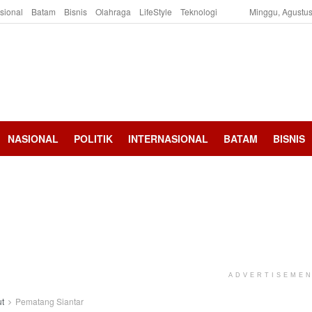
asional
Batam
Bisnis
Olahraga
LifeStyle
Teknologi
Minggu, Agustus
NASIONAL
POLITIK
INTERNASIONAL
BATAM
BISNIS
ADVERTISEME
t
Pematang Siantar