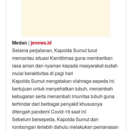
p
o
g
n
p
o
er
k
k
Medan
|
jenews.id
Selama perjalanan, Kapolda Sumut turut
memantau situasi Kamtibmas guna memberikan
rasa aman dan nyaman kepada masyarakat sudah
mulai beraktivitas di pagi hari
Kapolda Sumut mengatakan olahraga sepeda ini
bertujuan untuk menyehatkan tubuh, menambah
kebugaran serta menambah imunitas tubuh guna
terhindar dari berbagai penyakit khususnya
ditengah pandemi Covid-19 saat ini
Sebelum bersepeda, Kapolda Sumut dan
rombongan terlebih dahulu melakukan pemanasan