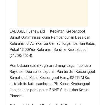
p
o
er
k
k
LABUSEL | Jenews.id – Kegiatan Kesbangpol
Sumut Optimalisasi guna Pembangunan Desa dan
Kelurahan di AulaKantor Camat Torgamba Hari Rabu,
Pukul 13.00Wib. Kelurahan Bersinar Kab.Labusel
(21/08/2024).
Pembukaan acara kegiatan di iringi Lagu Indonesia
Raya dan Doa serta Laporan Panitia dari Kesbangpol
Sumut oleh Kabid Kesbangpol Harry, SSTP, M.Sc,
setelah itu kata sambutan Plt Kaban Kesbangpol
Labusel dan pemaparan BNNP Sumut dan Ketua
Pimansu.