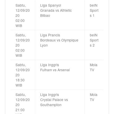
Sabtu,
Liga Spanyol
beIN
12/09/20
Granada vs Athletic
Sport
20
Bilbao
s 1
02:00
WIB
Sabtu,
Liga Prancis
beIN
12/09/20
Bordeaux vs Olympique
Sport
20
Lyon
s 2
02:00
WIB
Sabtu,
Liga Inggris
Mola
12/09/20
Fulham vs Arsenal
TV
20
18:30
WIB
Sabtu,
Liga Inggris
Mola
12/09/20
Crystal Palace vs
TV
20
Southampton
21:00