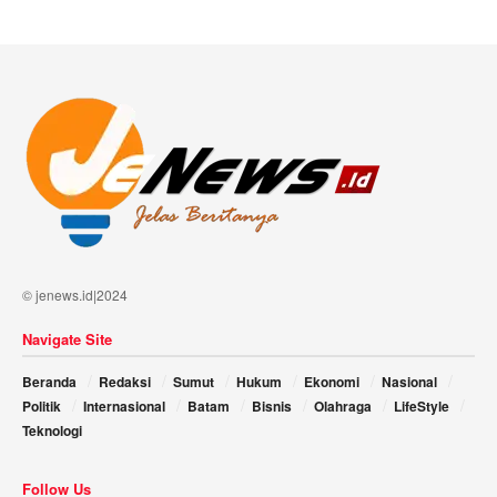
© jenews.id|2024
Navigate Site
Beranda
Redaksi
Sumut
Hukum
Ekonomi
Nasional
Politik
Internasional
Batam
Bisnis
Olahraga
LifeStyle
Teknologi
Follow Us