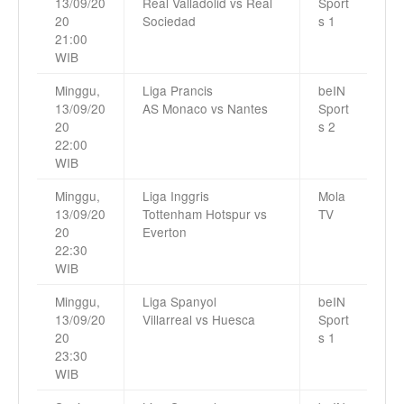
13/09/20
Real Valladolid vs Real
Sport
20
Sociedad
s 1
21:00
WIB
Minggu,
Liga Prancis
beIN
13/09/20
AS Monaco vs Nantes
Sport
20
s 2
22:00
WIB
Minggu,
Liga Inggris
Mola
13/09/20
Tottenham Hotspur vs
TV
20
Everton
22:30
WIB
Minggu,
Liga Spanyol
beIN
13/09/20
Villarreal vs Huesca
Sport
20
s 1
23:30
WIB