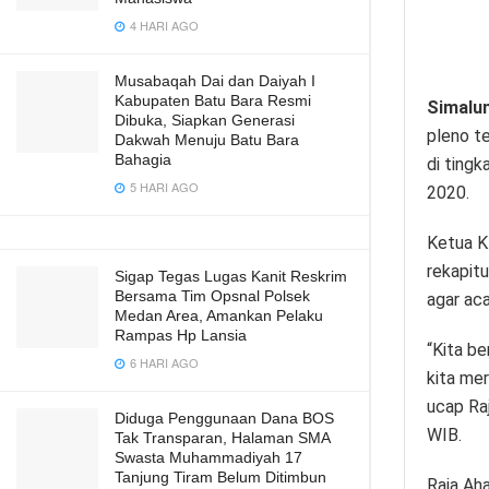
4 HARI AGO
Musabaqah Dai dan Daiyah I
Kabupaten Batu Bara Resmi
Simalu
Dibuka, Siapkan Generasi
pleno te
Dakwah Menuju Batu Bara
Bahagia
di ting
5 HARI AGO
2020.
Ketua K
rekapitu
Sigap Tegas Lugas Kanit Reskrim
Bersama Tim Opsnal Polsek
agar aca
Medan Area, Amankan Pelaku
Rampas Hp Lansia
“Kita be
6 HARI AGO
kita mer
ucap Ra
Diduga Penggunaan Dana BOS
WIB.
Tak Transparan, Halaman SMA
Swasta Muhammadiyah 17
Tanjung Tiram Belum Ditimbun
Raja Ah