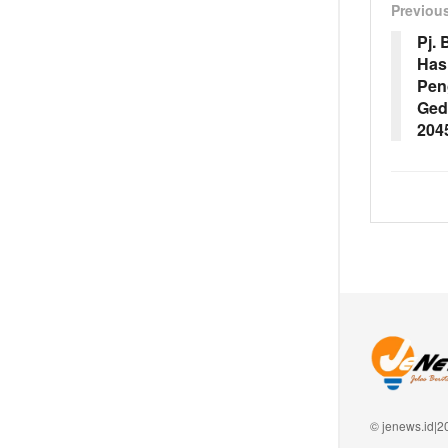
Previou
Pj. 
Has
Pen
Ged
204
© jenews.id|2