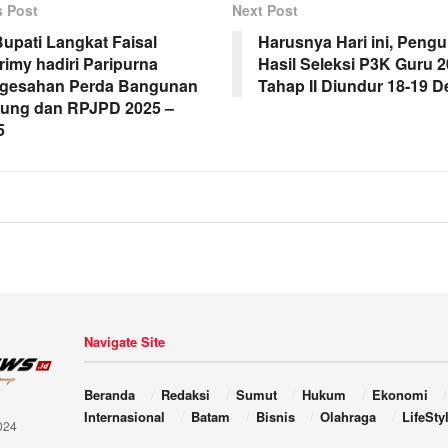
s Post
Next Post
Bupati Langkat Faisal
Harusnya Hari ini, Pen
rimy hadiri Paripurna
Hasil Seleksi P3K Guru 
gesahan Perda Bangunan
Tahap II Diundur 18-19 
ung dan RPJPD 2025 –
5
Navigate Site
Beranda
Redaksi
Sumut
Hukum
Ekonomi
Internasional
Batam
Bisnis
Olahraga
LifeSty
024