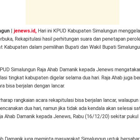
k
ngun
|
jenews.id,
Hari ini KPUD Kabupaten Simalungun menggela
rbuka, Rekapitulasi hasil perhitungan suara dan penetapan perol
kat Kabupaten dalam pemilihan Bupati dan Wakil Bupati Simalung
PUD Simalungun Raja Ahab Damanik kepada Jenews mengataka
lasi tingkat kabupaten digelar selama dua hari.
Raja Ahab juga be
ra bisa berjalan dengan lancar.
rharap rangkaian acara rekapitulasi bisa berjalan lancar, walaupun
encanakan dua hari, namun jika tidak ada kendala akan selesai sat
ja Ahab Damanik kepada Jenews, Rabu (16/12/20) sekitar pukul
ab Damanik juga meminta masyarakat Simalungun untuk bersabar