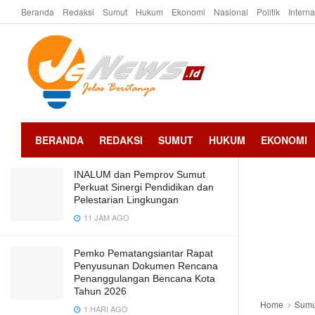
Beranda
Redaksi
Sumut
Hukum
Ekonomi
Nasional
Politik
Intern
LATEST
TRENDING
Hari ini Pleno Rakpitulasi Hasil
Perhitungan Suara Tingkat Kabupaten
Ketua KPU Simalungun : Kami Harap
Semua Pihak Menahan Diri
2 TAHUN AGO
BERANDA
REDAKSI
SUMUT
HUKUM
EKONOMI
INALUM dan Pemprov Sumut
Perkuat Sinergi Pendidikan dan
Pelestarian Lingkungan
11 JAM AGO
Pemko Pematangsiantar Rapat
Penyusunan Dokumen Rencana
Penanggulangan Bencana Kota
Tahun 2026
Home
Sumu
1 HARI AGO