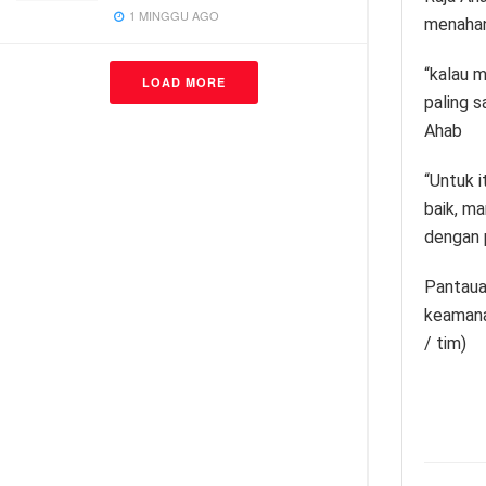
1 MINGGU AGO
menahan 
“kalau m
LOAD MORE
paling s
Ahab
“Untuk i
baik, m
dengan 
Pantaua
keamana
/ tim)