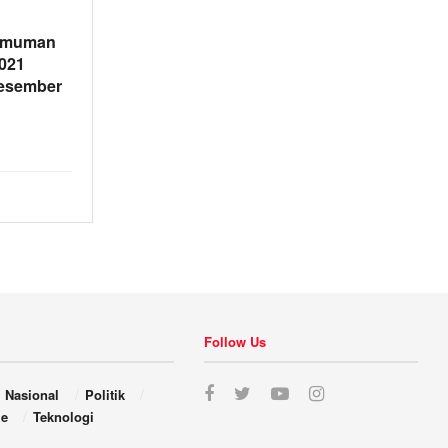
gumuman
2021
Desember
Follow Us
Nasional
Politik
le
Teknologi