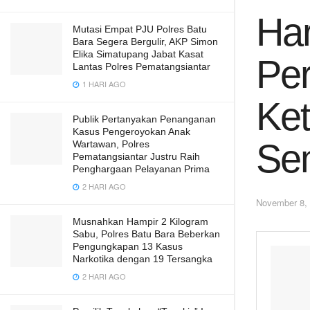
Har
Mutasi Empat PJU Polres Batu
Bara Segera Bergulir, AKP Simon
Elika Simatupang Jabat Kasat
Per
Lantas Polres Pematangsiantar
1 HARI AGO
Ket
Publik Pertanyakan Penanganan
Kasus Pengeroyokan Anak
Se
Wartawan, Polres
Pematangsiantar Justru Raih
Penghargaan Pelayanan Prima
2 HARI AGO
November 8,
Musnahkan Hampir 2 Kilogram
Sabu, Polres Batu Bara Beberkan
Pengungkapan 13 Kasus
Narkotika dengan 19 Tersangka
2 HARI AGO