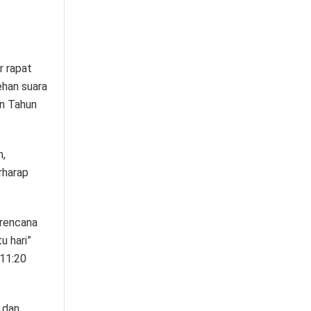
r rapat
ehan suara
un Tahun
n,
rharap
 rencana
u hari”
 11:20
 dan