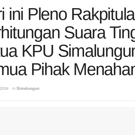
i ini Pleno Rakpitula
hitungan Suara Ti
ua KPU Simalungun
mua Pihak Menahan 
 2024
in
Simalungun