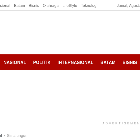
asional
Batam
Bisnis
Olahraga
LifeStyle
Teknologi
Jumat, Agust
NASIONAL
POLITIK
INTERNASIONAL
BATAM
BISNIS
ADVERTISEME
t
Simalungun