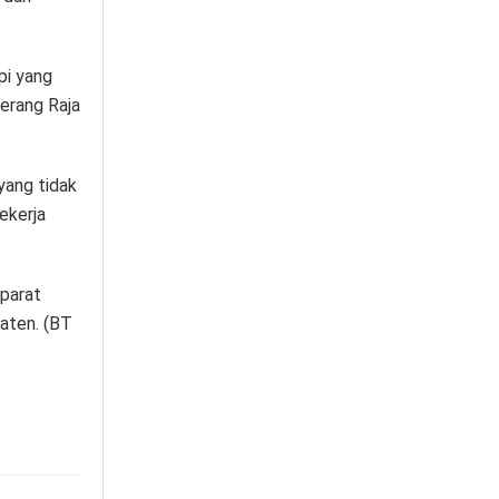
pi yang
terang Raja
yang tidak
ekerja
parat
paten.
(BT