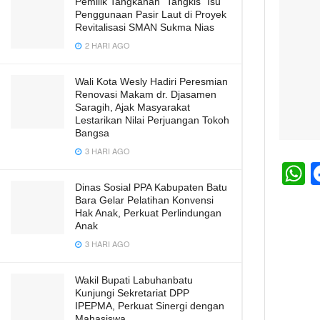
Pemilik Tangkahan “Tangkis” Isu
Penggunaan Pasir Laut di Proyek
Revitalisasi SMAN Sukma Nias
2 HARI AGO
Wali Kota Wesly Hadiri Peresmian
Renovasi Makam dr. Djasamen
Saragih, Ajak Masyarakat
Lestarikan Nilai Perjuangan Tokoh
Bangsa
3 HARI AGO
h
Dinas Sosial PPA Kabupaten Batu
Bara Gelar Pelatihan Konvensi
a
Hak Anak, Perkuat Perlindungan
Anak
s
3 HARI AGO
A
p
Wakil Bupati Labuhanbatu
Kunjungi Sekretariat DPP
p
IPEPMA, Perkuat Sinergi dengan
Mahasiswa