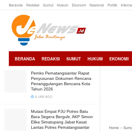
Beranda
Redaksi
Sumut
Hukum
Ekonomi
Nasional
Politik
Intern
LATEST
TRENDING
Gubsu Ajak Masyarakat Jadikan
Olahraga Sebagai Gaya Hidup
2 TAHUN AGO
BERANDA
REDAKSI
SUMUT
HUKUM
EKONOMI
Pemko Pematangsiantar Rapat
Penyusunan Dokumen Rencana
Penanggulangan Bencana Kota
Tahun 2026
6 JAM AGO
Mutasi Empat PJU Polres Batu
Bara Segera Bergulir, AKP Simon
Elika Simatupang Jabat Kasat
Lantas Polres Pematangsiantar
Home
Sumu