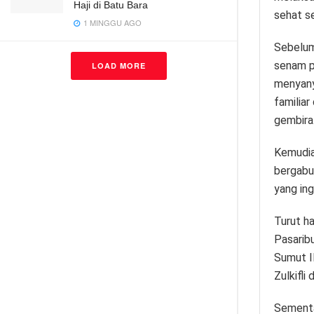
Haji di Batu Bara
sehat se
1 MINGGU AGO
Sebelum
senam p
LOAD MORE
menyany
familiar
gembira
Kemudia
bergabu
yang in
Turut h
Pasarib
Sumut I
Zulkifli
Sementa