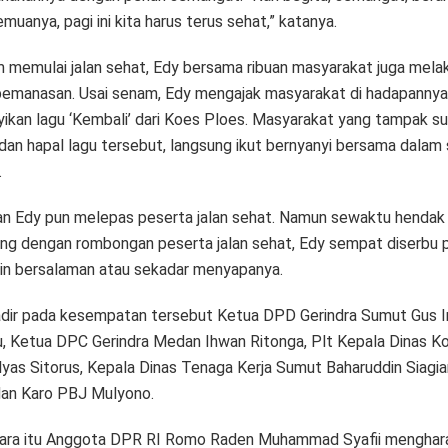
muanya, pagi ini kita harus terus sehat,” katanya.
 memulai jalan sehat, Edy bersama ribuan masyarakat juga mela
emanasan. Usai senam, Edy mengajak masyarakat di hadapannya
ikan lagu ‘Kembali’ dari Koes Ploes. Masyarakat yang tampak s
 dan hapal lagu tersebut, langsung ikut bernyanyi bersama dalam
.
n Edy pun melepas peserta jalan sehat. Namun sewaktu hendak
ng dengan rombongan peserta jalan sehat, Edy sempat diserbu 
gin bersalaman atau sekadar menyapanya.
adir pada kesempatan tersebut Ketua DPD Gerindra Sumut Gus 
u, Ketua DPC Gerindra Medan Ihwan Ritonga, Plt Kepala Dinas K
lyas Sitorus, Kepala Dinas Tenaga Kerja Sumut Baharuddin Siagi
 dan Karo PBJ Mulyono.
ra itu Anggota DPR RI Romo Raden Muhammad Syafii menghar