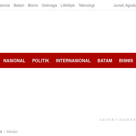
asional
Batam
Bisnis
Olahraga
LifeStyle
Teknologi
Jumat, Agust
NASIONAL
POLITIK
INTERNASIONAL
BATAM
BISNIS
ADVERTISEME
t
Medan