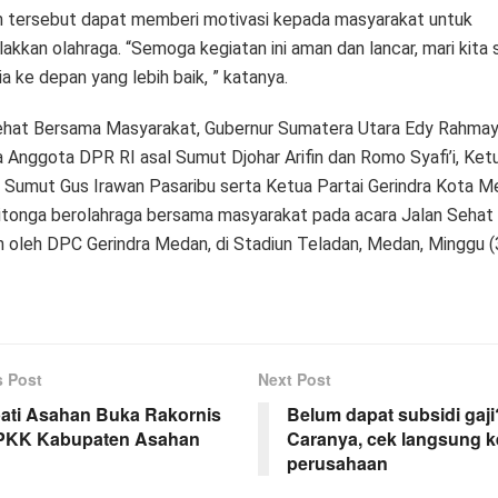
n tersebut dapat memberi motivasi kepada masyarakat untuk
akkan olahraga. “Semoga kegiatan ini aman dan lancar, mari kita
a ke depan yang lebih baik, ” katanya.
ehat Bersama Masyarakat, Gubernur Sumatera Utara Edy Rahmay
 Anggota DPR RI asal Sumut Djohar Arifin dan Romo Syafi’i, Ke
a Sumut Gus Irawan Pasaribu serta Ketua Partai Gerindra Kota 
itonga berolahraga bersama masyarakat pada acara Jalan Sehat
n oleh DPC Gerindra Medan, di Stadiun Teladan, Medan, Minggu (
s Post
Next Post
ati Asahan Buka Rakornis
Belum dapat subsidi gaji
PKK Kabupaten Asahan
Caranya, cek langsung k
perusahaan