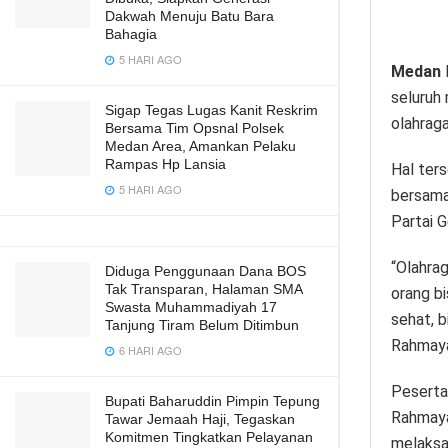
Dakwah Menuju Batu Bara
Bahagia
5 HARI AGO
Medan
seluruh
Sigap Tegas Lugas Kanit Reskrim
olahrag
Bersama Tim Opsnal Polsek
Medan Area, Amankan Pelaku
Rampas Hp Lansia
Hal ter
5 HARI AGO
bersama
Partai 
“Olahrag
Diduga Penggunaan Dana BOS
Tak Transparan, Halaman SMA
orang b
Swasta Muhammadiyah 17
sehat, b
Tanjung Tiram Belum Ditimbun
Rahmaya
6 HARI AGO
Peserta
Bupati Baharuddin Pimpin Tepung
Rahmaya
Tawar Jemaah Haji, Tegaskan
Komitmen Tingkatkan Pelayanan
melaksa