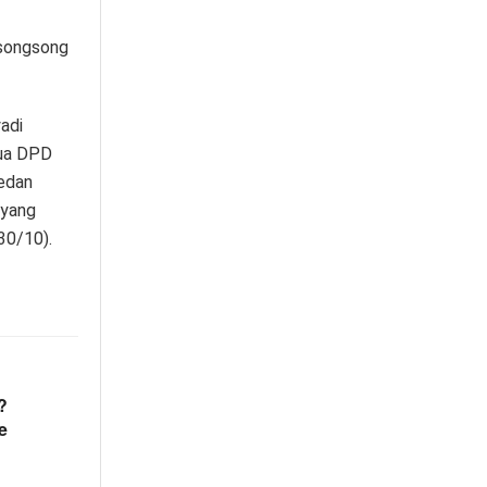
 songsong
adi
tua DPD
Medan
 yang
30/10).
?
e