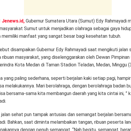
I
Jenews.id,
Gubernur Sumatera Utara (Sumut) Edy Rahmayadi 
 masyarakat Sumut untuk menjadikan olahraga sebagai gaya hidup
a memiliki manfaat yang sangat besar bagi kesehatan tubuh.
sebut disampaikan Gubernur Edy Rahmayadi saat mengikuti jalan 
 ribuan masyarakat, yang diselenggarakan oleh Dewan Pimpinan
Gerindra Kota Medan di Taman Stadion Teladan, Medan, Minggu (
a yang paling sederhana, seperti berjalan kaki setiap pagi, hamp
isa melakukannya. Mari berolahraga, dengan berolahraga badan bu
isa bersama-sama kita membangun daerah yang kita cintai ini, ” 
di.
 jalan sehat pun tampak antusias dan semangat berjalan bersam
di. Bahkan, saat diminta melambaikan tangan, ribuan peserta la
nakannya dengan penuh semangat. “Nah begitu, semangat, berart