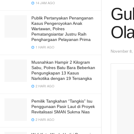
14 JAM AGO
Gub
Publik Pertanyakan Penanganan
Kasus Pengeroyokan Anak
Ola
Wartawan, Polres
Pematangsiantar Justru Raih
Penghargaan Pelayanan Prima
1 HARI AGO
November 8,
Musnahkan Hampir 2 Kilogram
Sabu, Polres Batu Bara Beberkan
Pengungkapan 13 Kasus
Narkotika dengan 19 Tersangka
2 HARI AGO
Pemilik Tangkahan “Tangkis” Isu
Penggunaan Pasir Laut di Proyek
Revitalisasi SMAN Sukma Nias
2 HARI AGO