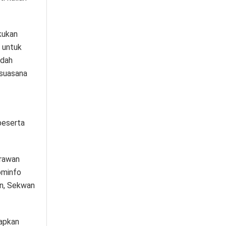
kukan
 untuk
udah
 suasana
peserta
Irawan
ominfo
an, Sekwan
apkan