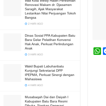
Wali Kota Wesly Hadiri Peresmian
Renovasi Makam dr. Djasamen
Saragih, Ajak Masyarakat
Lestarikan Nilai Perjuangan Tokoh
Bangsa
2 HARI AGO
Dinas Sosial PPA Kabupaten Batu
Bara Gelar Pelatihan Konvensi
Hak Anak, Perkuat Perlindungan
Anak
3 HARI AGO
h
a
Wakil Bupati Labuhanbatu
s
Kunjungi Sekretariat DPP
IPEPMA, Perkuat Sinergi dengan
A
Mahasiswa
4 HARI AGO
p
p
Musabaqah Dai dan Daiyah I
Kabupaten Batu Bara Resmi
Dibuka, Siapkan Generasi