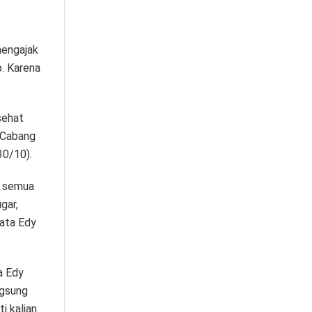
mengajak
. Karena
sehat
 Cabang
30/10).
ir semua
gar,
kata Edy
a Edy
ngsung
i kalian