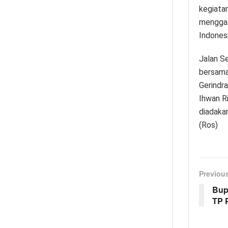
kegiata
menggal
Indonesi
Jalan S
bersama
Gerindr
Ihwan R
diadaka
(Ros)
Previou
Bup
TP 