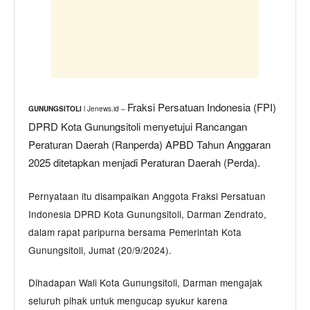
p
o
er
k
k
Fraksi Persatuan Indonesia (FPI)
l Jenews.id –
GUNUNGSITOLI
DPRD Kota Gunungsitoli menyetujui Rancangan
Peraturan Daerah (Ranperda) APBD Tahun Anggaran
2025 ditetapkan menjadi Peraturan Daerah (Perda).
Pernyataan itu disampaikan Anggota Fraksi Persatuan
Indonesia DPRD Kota Gunungsitoli, Darman Zendrato,
dalam rapat paripurna bersama Pemerintah Kota
Gunungsitoli, Jumat (20/9/2024).
Dihadapan Wali Kota Gunungsitoli, Darman mengajak
seluruh pihak untuk mengucap syukur karena