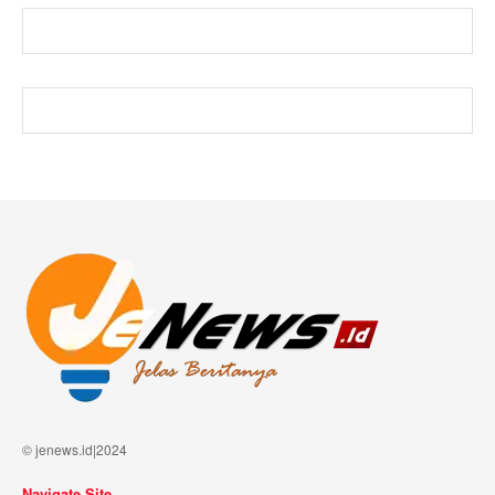
© jenews.id|2024
Navigate Site