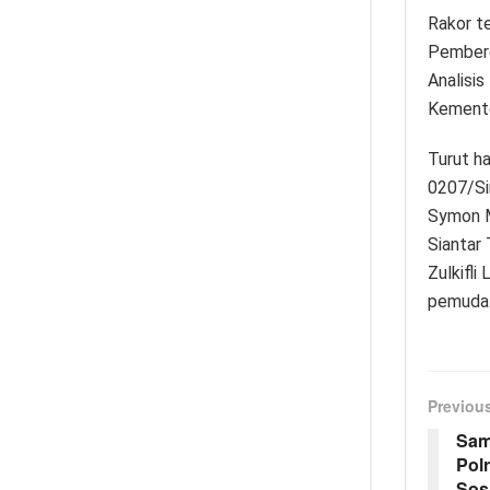
Rakor t
Pemberd
Analisi
Kemente
Turut h
0207/Si
Symon M
Siantar 
Zulkifli
pemuda.
Previou
Sam
Pol
Sosi