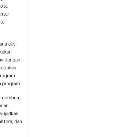
Kota
antar
ta
ana aksi
akukan
as dengan
rubahan
program
n program.
k membuat
anan
ewujudkan
htera, dan