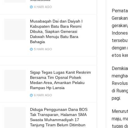
4 HARI AGO
Pematan
Gerakan
Musabaqah Dai dan Daiyah I
gerakan,
Kabupaten Batu Bara Resmi
Dibuka, Siapkan Generasi
Indonesi
Dakwah Menuju Batu Bara
tersebu
Bahagia
dengan 
5 HARI AGO
etos ke
Demikia
Sigap Tegas Lugas Kanit Reskrim
menghad
Bersama Tim Opsnal Polsek
Medan Area, Amankan Pelaku
Revolus
Rampas Hp Lansia
di Ruan
6 HARI AGO
pagi.
Diduga Penggunaan Dana BOS
Menurut
Tak Transparan, Halaman SMA
maju, m
Swasta Muhammadiyah 17
Tanjung Tiram Belum Ditimbun
tugas d