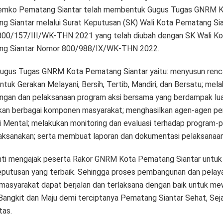
emko Pematang Siantar telah membentuk Gugus Tugas GNRM 
g Siantar melalui Surat Keputusan (SK) Wali Kota Pematang Si
00/157/III/WK-THN 2021 yang telah diubah dengan SK Wali Ko
ng Siantar Nomor 800/988/IX/WK-THN 2022.
ugus Tugas GNRM Kota Pematang Siantar yaitu: menyusun renc
tuk Gerakan Melayani, Bersih, Tertib, Mandiri, dan Bersatu; mel
ngan dan pelaksanaan program aksi bersama yang berdampak lu
kan berbagai komponen masyarakat; menghasilkan agen-agen pe
i Mental; melakukan monitoring dan evaluasi terhadap program-
laksanakan; serta membuat laporan dan dokumentasi pelaksanaa
nti mengajak peserta Rakor GNRM Kota Pematang Siantar untu
eputusan yang terbaik. Sehingga proses pembangunan dan pelay
masyarakat dapat berjalan dan terlaksana dengan baik untuk m
 Bangkit dan Maju demi terciptanya Pematang Siantar Sehat, Seja
tas.