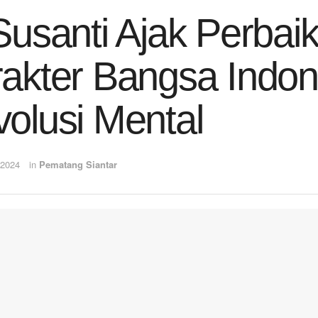
Susanti Ajak Perbai
akter Bangsa Indo
olusi Mental
 2024
in
Pematang Siantar