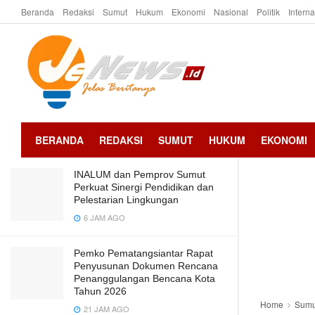
Beranda
Redaksi
Sumut
Hukum
Ekonomi
Nasional
Politik
Intern
LATEST
TRENDING
dr Susanti Ajak Perbaiki dan Bangun
Karakter Bangsa Indonesia dengan
Revolusi Mental
2 TAHUN AGO
BERANDA
REDAKSI
SUMUT
HUKUM
EKONOMI
INALUM dan Pemprov Sumut
Perkuat Sinergi Pendidikan dan
Pelestarian Lingkungan
6 JAM AGO
Pemko Pematangsiantar Rapat
Penyusunan Dokumen Rencana
Penanggulangan Bencana Kota
Tahun 2026
Home
Sumu
21 JAM AGO