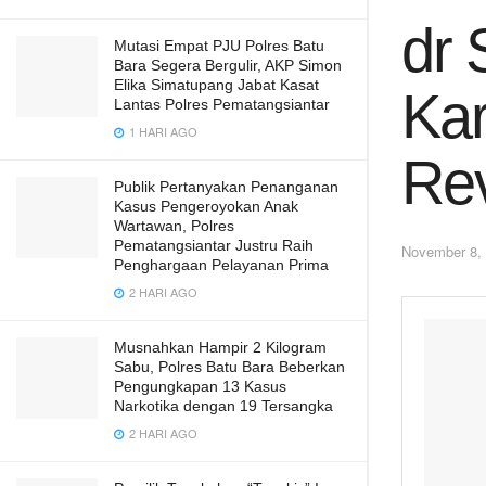
dr 
Mutasi Empat PJU Polres Batu
Bara Segera Bergulir, AKP Simon
Elika Simatupang Jabat Kasat
Kar
Lantas Polres Pematangsiantar
1 HARI AGO
Rev
Publik Pertanyakan Penanganan
Kasus Pengeroyokan Anak
Wartawan, Polres
Pematangsiantar Justru Raih
November 8,
Penghargaan Pelayanan Prima
2 HARI AGO
Musnahkan Hampir 2 Kilogram
Sabu, Polres Batu Bara Beberkan
Pengungkapan 13 Kasus
Narkotika dengan 19 Tersangka
2 HARI AGO