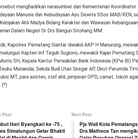
ersebut menghadirkan narasumber dari Kementerian Koordinator
ayaan Manusia dan Kebudayaan Ayu Dewita SSos MAB/KEN, se
s Kebijakan Ahli Madya Bidang Karakter dan Wawasan Kebangsaan
rian Dalam Negeri Dr Drs Bangun Sitohang MM.
adir, Kapolres Pematang Siantar diwakili AKP H Manurung, mewak
malungun Kapten Inf Teguh Sugiono, mewakili Kajari Pematang S
orris SH, Kepala Kantor Perwakilan Bank Indonesia (KPw BI) 
Teuku Munandar, Sekda Budi Utari Siregar AP, Dirut Perumda Tirta 
 Lubis MT, para asisten, staf ahli, pimpinan OPD, camat, tokoh ag
 (*)
s Post
Next Post
but Hari Byangkari ke -75 ,
Pjs Wali Kota Pematangs
res Simalungun Gelar Bhakti
Drs Matheos Tan mengiku
al di Masjid dan Gereja
Gelar Pasukan Operasi Z