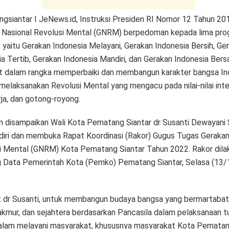
gsiantar I JeNews.id, Instruksi Presiden RI Nomor 12 Tahun 20
 Nasional Revolusi Mental (GNRM) berpedoman kepada lima pr
 yaitu Gerakan Indonesia Melayani, Gerakan Indonesia Bersih, Ge
a Tertib, Gerakan Indonesia Mandiri, dan Gerakan Indonesia Bersa
t dalam rangka memperbaiki dan membangun karakter bangsa In
melaksanakan Revolusi Mental yang mengacu pada nilai-nilai inte
rja, dan gotong-royong.
n disampaikan Wali Kota Pematang Siantar dr Susanti Dewayani
iri dan membuka Rapat Koordinasi (Rakor) Gugus Tugas Gerakan
i Mental (GNRM) Kota Pematang Siantar Tahun 2022. Rakor dila
g Data Pemerintah Kota (Pemko) Pematang Siantar, Selasa (13
 dr Susanti, untuk membangun budaya bangsa yang bermartabat
akmur, dan sejahtera berdasarkan Pancasila dalam pelaksanaan t
alam melayani masyarakat, khususnya masyarakat Kota Pematang