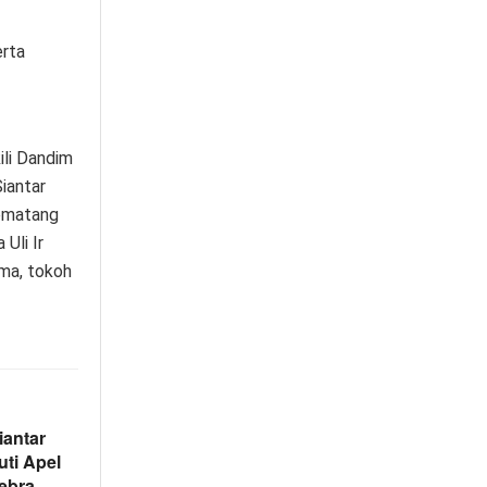
rta
ili Dandim
iantar
Pematang
Uli Ir
ama, tokoh
iantar
ti Apel
ebra