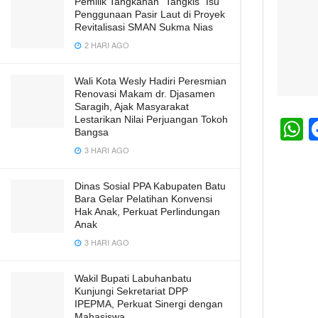
Pemilik Tangkahan “Tangkis” Isu
Penggunaan Pasir Laut di Proyek
Revitalisasi SMAN Sukma Nias
2 HARI AGO
Wali Kota Wesly Hadiri Peresmian
Renovasi Makam dr. Djasamen
Saragih, Ajak Masyarakat
Lestarikan Nilai Perjuangan Tokoh
Bangsa
h
3 HARI AGO
a
Dinas Sosial PPA Kabupaten Batu
s
Bara Gelar Pelatihan Konvensi
A
Hak Anak, Perkuat Perlindungan
Anak
p
3 HARI AGO
p
Wakil Bupati Labuhanbatu
Kunjungi Sekretariat DPP
IPEPMA, Perkuat Sinergi dengan
Mahasiswa