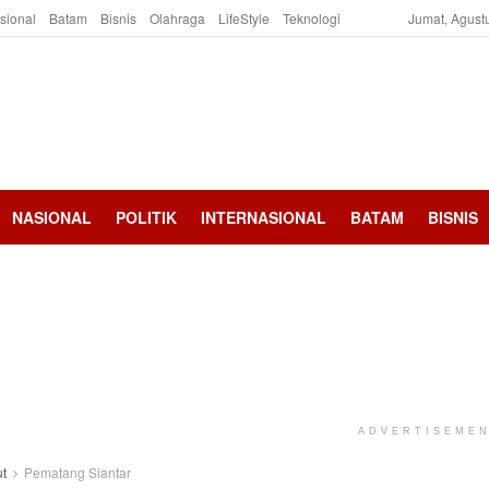
asional
Batam
Bisnis
Olahraga
LifeStyle
Teknologi
Jumat, Agust
NASIONAL
POLITIK
INTERNASIONAL
BATAM
BISNIS
ADVERTISEME
t
Pematang Siantar