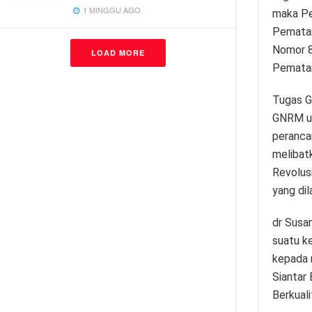
1 MINGGU AGO
maka P
Pematan
Nomor 8
LOAD MORE
Pemata
Tugas G
GNRM un
peranca
melibat
Revolus
yang di
dr Susa
suatu k
kepada 
Siantar
Berkuali