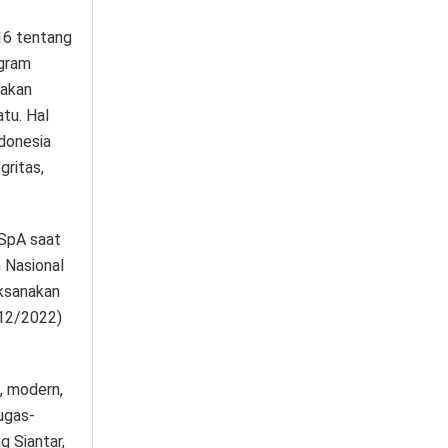
16 tentang
ogram
rakan
tu. Hal
donesia
gritas,
 SpA saat
 Nasional
ksanakan
/12/2022)
, modern,
ugas-
 Siantar,